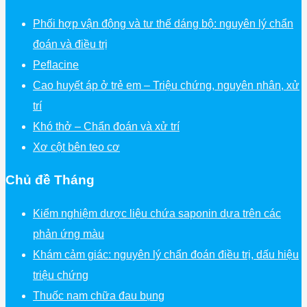
Phối hợp vận động và tư thế dáng bộ: nguyên lý chẩn
đoán và điều trị
Peflacine
Cao huyết áp ở trẻ em – Triệu chứng, nguyên nhân, xử
trí
Khó thở – Chẩn đoán và xử trí
Xơ cột bên teo cơ
Chủ đề Tháng
Kiểm nghiệm dược liệu chứa saponin dựa trên các
phản ứng màu
Khám cảm giác: nguyên lý chẩn đoán điều trị, dấu hiệu
triệu chứng
Thuốc nam chữa đau bụng