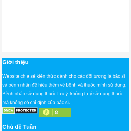
Giới thiệu
Website chia sẻ kiến thức dành cho các đối tượng là bác sĩ
và bệnh nhân để hiểu thêm về bệnh và thuốc mình sử dụng.
Bệnh nhân sử dụng thuốc lưu ý: không tự ý sử dụng thuốc
mà không có chỉ định của bác sĩ.
8
Chủ đề Tuần