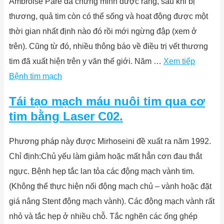
Ambroise Paré đã chứng minh được rằng, sau khi bị
thương, quả tim còn có thể sống và hoạt động được một
thời gian nhất định nào đó rồi mới ngừng đập (xem ở
trên). Cũng từ đó, nhiều thông báo về điều trị vết thương
tim đã xuất hiện trên y văn thế giới. Năm …
Xem tiếp
Bệnh tim mạch
Tái tạo mạch máu nuôi tim qua cơ
tim bằng Laser C02.
Phương pháp này được Mirhoseini đề xuất ra năm 1992.
Chỉ định:Chủ yếu làm giảm hoặc mất hẳn cơn đau thắt
ngực. Bệnh hẹp tắc lan tỏa các động mạch vành tim.
(Không thể thực hiện nối động mạch chủ – vành hoặc đặt
giá nâng Stent động mạch vành). Các động mạch vành rất
nhỏ và tắc hẹp ở nhiều chỗ. Tắc nghẽn các ống ghép