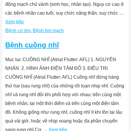
động mạch chủ vành (sinh học, nhân tạo). Nguy cơ cao ở
các bệnh nhân cao tuổi, suy chức năng thận, suy chức …
Xem tiếp
Bệnh cơ tim
,
Bệnh tim mạch
Bệnh cuồng nhĩ
Mục lục CUỒNG NHĨ (Atrial Flutter: AFL) 1. NGUYÊN
NHÂN 2. HÌNH ẢNH ĐIỆN TÂM ĐỒ 3. ĐIỀU TRỊ
CUỒNG NHĨ (Atrial Flutter: AFL) Cuồng nhĩ đứng hàng
thứ hai (sau rung nhĩ) của những rối loạn nhịp nhĩ. Cuồng
nhĩ và rung nhĩ đôi khi phối hợp với nhau: trên cùng một
bệnh nhân, tại một thời điểm và trên cùng một điện tâm
đồ. Không giống như rung nhĩ, cuồng nhĩ ít khi tồn tại lâu
quá vài giờ, hoặc về nhịp xoang hoặc đa phần chuyển
sang rung nhĩ.Cơ …
Xem tiếp