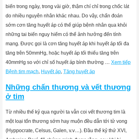
biến trong ngày, trong vài giờ, thậm chí chỉ trong chốc lát
do nhiều nguyên nhân khác nhau. Do vậy, chẩn đoán
sớm cơn tăng huyết áp có thể giúp bệnh nhân qua khỏi
những tai biến nguy hiểm có thể ảnh hưởng đến tính
mạng. Được gọi là cơn tăng huyết áp khi huyết áp tối đa
tăng trên 50mmHg, hoặc huyết áp tối thiểu tăng trên
40mmHg so với chỉ số huyết áp bình thường …
Xem tiếp
Bệnh tim mạch
,
Huyết áp
,
Tăng huyết áp
Những chấn thương và vết thương
ở tim
Từ nhiều thế kỷ qua người ta vẫn coi vết thương tim là
một loại tổn thương sớm hay muộn đều dẫn tới tử vong
(Hyppocrate, Celsus, Galen, v.v…). Đầu thế kỷ thứ XVI,