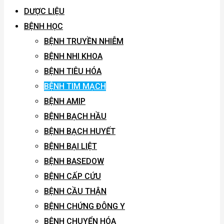
DƯỢC LIỆU
BỆNH HỌC
BỆNH TRUYỀN NHIỄM
BỆNH NHI KHOA
BỆNH TIÊU HÓA
BỆNH TIM MẠCH
BỆNH AMIP
BỆNH BẠCH HẦU
BỆNH BẠCH HUYẾT
BỆNH BẠI LIỆT
BỆNH BASEDOW
BỆNH CẤP CỨU
BỆNH CẦU THẬN
BỆNH CHỨNG ĐÔNG Y
BỆNH CHUYỂN HÓA