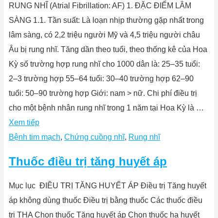
RUNG NHĨ (Atrial Fibrillation: AF) 1. ĐẶC ĐIỂM LÂM
SÀNG 1.1. Tần suất: Là loạn nhịp thường gặp nhất trong
lâm sàng, có 2,2 triệu người Mỹ và 4,5 triệu người châu
Âu bị rung nhĩ. Tăng dần theo tuổi, theo thống kê của Hoa
Kỳ số trường hợp rung nhĩ cho 1000 dân là: 25‒35 tuổi:
2‒3 trường hợp 55‒64 tuổi: 30‒40 trường hợp 62‒90
tuổi: 50‒90 trường hợp Giới: nam > nữ. Chi phí điều trị
cho một bệnh nhân rung nhĩ trong 1 năm tại Hoa Kỳ là …
Xem tiếp
Bệnh tim mạch
,
Chứng cuồng nhĩ
,
Rung nhĩ
Thuốc điều trị tăng huyết áp
Mục lục ĐIỀU TRỊ TĂNG HUYẾT ÁP Điều trị Tăng huyết
áp không dùng thuốc Điều trị bằng thuốc Các thuốc điều
trị THA Chọn thuốc Tăng huyết áp Chọn thuốc hạ huyết