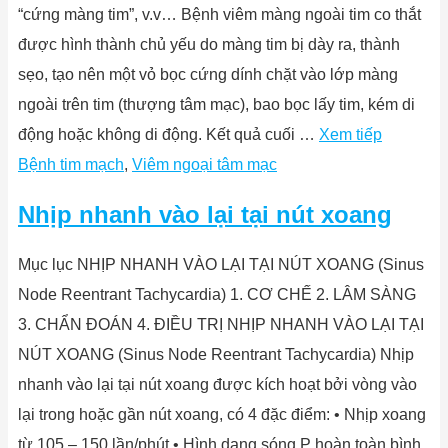
“cứng màng tim”, v.v… Bệnh viêm màng ngoài tim co thắt
được hình thành chủ yếu do màng tim bị dày ra, thành
sẹo, tạo nên một vỏ bọc cứng dính chặt vào lớp màng
ngoài trên tim (thượng tâm mạc), bao bọc lấy tim, kém di
động hoặc không di động. Kết quả cuối …
Xem tiếp
Bệnh tim mạch
,
Viêm ngoại tâm mạc
Nhịp nhanh vào lại tại nút xoang
Mục lục NHỊP NHANH VÀO LẠI TẠI NÚT XOANG (Sinus
Node Reentrant Tachycardia) 1. CƠ CHẾ 2. LÂM SÀNG
3. CHẨN ĐOÁN 4. ĐIỀU TRỊ NHỊP NHANH VÀO LẠI TẠI
NÚT XOANG (Sinus Node Reentrant Tachycardia) Nhịp
nhanh vào lại tại nút xoang được kích hoạt bởi vòng vào
lại trong hoặc gần nút xoang, có 4 đặc điểm: • Nhịp xoang
từ 105 – 150 lần/phút • Hình dạng sóng P hoàn toàn bình