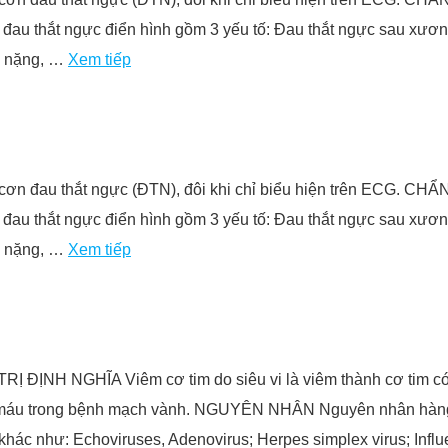
au thắt ngực điển hình gồm 3 yếu tố: Đau thắt ngực sau xương ứ
đè nặng, …
Xem tiếp
ững cơn đau thắt ngực (ĐTN), đôi khi chỉ biểu hiện trên E
au thắt ngực điển hình gồm 3 yếu tố: Đau thắt ngực sau xương ứ
đè nặng, …
Xem tiếp
 NGHĨA Viêm cơ tim do siêu vi là viêm thành cơ tim có đặc
u máu trong bệnh mạch vành. NGUYÊN NHÂN Nguyên nhân hàng đầ
khác như: Echoviruses, Adenovirus; Herpes simplex virus; Infl