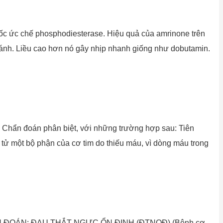
uốc ức chế phosphodiesterase. Hiệu quả của amrinone trên
 gánh. Liều cao hơn nó gây nhịp nhanh giống như dobutamin.
 Chẩn đoán phân biệt, với những trường hợp sau: Tiên
 tử một bộ phận của cơ tim do thiếu máu, vì dòng máu trong
CG. CHẨN ĐOÁN: ĐAU THẮT NGỰC ỔN ĐỊNH (ĐTNOĐ) (Bệnh cơ