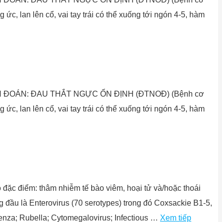
c, lan lên cổ, vai tay trái có thể xuống tới ngón 4-5, hàm
CG. CHẨN ĐOÁN: ĐAU THẮT NGỰC ỔN ĐỊNH (ĐTNOĐ) (Bệnh cơ
c, lan lên cổ, vai tay trái có thể xuống tới ngón 4-5, hàm
 điểm: thâm nhiễm tế bào viêm, hoại tử và/hoặc thoái
u là Enterovirus (70 serotypes) trong đó Coxsackie B1-5,
uenza; Rubella; Cytomegalovirus; Infectious …
Xem tiếp