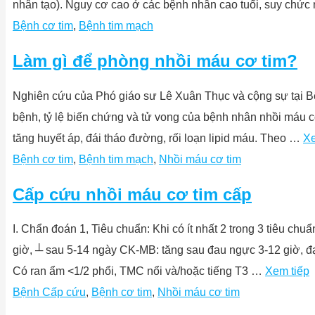
nhân tạo). Nguy cơ cao ở các bệnh nhân cao tuổi, suy chức
Bệnh cơ tim
,
Bệnh tim mạch
Làm gì để phòng nhồi máu cơ tim?
Nghiên cứu của Phó giáo sư Lê Xuân Thục và cộng sự tại B
bệnh, tỷ lệ biến chứng và tử vong của bệnh nhân nhồi máu cơ
tăng huyết áp, đái tháo đường, rối loạn lipid máu. Theo …
Xe
Bệnh cơ tim
,
Bệnh tim mạch
,
Nhồi máu cơ tim
Cấp cứu nhồi máu cơ tim cấp
I. Chẩn đoán 1, Tiêu chuẩn: Khi có ít nhất 2 trong 3 tiêu c
giờ, ┴ sau 5-14 ngày CK-MB: tăng sau đau ngực 3-12 giờ, đạt 
Có ran ẩm <1/2 phổi, TMC nổi và/hoặc tiếng T3 …
Xem tiếp
Bệnh Cấp cứu
,
Bệnh cơ tim
,
Nhồi máu cơ tim