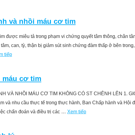
h và nhồi máu cơ tim
m được miêu tả trong phạm vi chứng quyết tâm thông, chân tâ
âm, can, tỳ, thận bị giảm sút sinh chứng đàm thấp ở bên trong,
m tiếp
i máu cơ tim
VÀ NHỒI MÁU CƠ TIM KHÔNG CÓ ST CHÊNH LÊN 1. GIỚI THI
Nam và nhu cầu thực tế trong thực hành, Ban Chấp hành và Hội
iệc chẩn đoán và điều trị các …
Xem tiếp