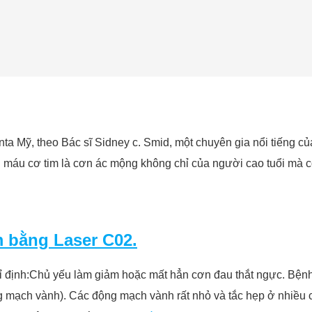
nta Mỹ, theo Bác sĩ Sidney c. Smid, một chuyên gia nổi tiếng c
ồi máu cơ tim là cơn ác mộng không chỉ của người cao tuổi mà 
m bằng Laser C02.
định:Chủ yếu làm giảm hoặc mất hẳn cơn đau thắt ngực. Bệnh 
g mạch vành). Các động mạch vành rất nhỏ và tắc hẹp ở nhiều