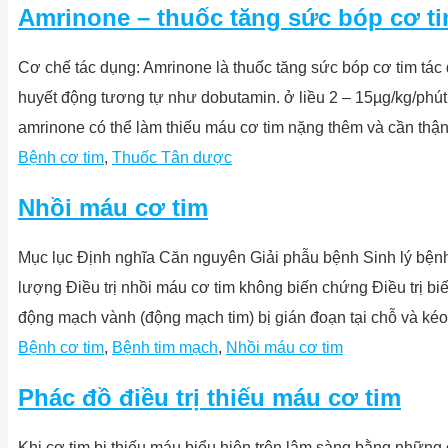
Amrinone – thuốc tăng sức bóp cơ t
Cơ chế tác dụng: Amrinone là thuốc tăng sức bóp cơ tim tá
huyết động tương tự như dobutamin. ở liều 2 – 15µg/kg/phút
amrinone có thể làm thiếu máu cơ tim nặng thêm và cần thậ
Bệnh cơ tim
,
Thuốc Tân dược
Nhồi máu cơ tim
Mục lục Định nghĩa Căn nguyên Giải phẫu bệnh Sinh lý bện
lượng Điều trị nhồi máu cơ tim không biến chứng Điều trị b
động mạch vành (động mạch tim) bị gián đoạn tại chỗ và ké
Bệnh cơ tim
,
Bệnh tim mạch
,
Nhồi máu cơ tim
Phác đồ điều trị thiếu máu cơ tim
Khi cơ tim bị thiếu máu biểu hiện trên lâm sàng bằng nh