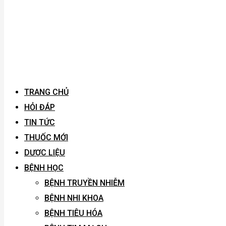
TRANG CHỦ
HỎI ĐÁP
TIN TỨC
THUỐC MỚI
DƯỢC LIỆU
BỆNH HỌC
BỆNH TRUYỀN NHIỄM
BỆNH NHI KHOA
BỆNH TIÊU HÓA