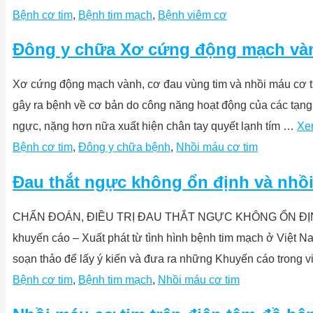
Bệnh cơ tim
,
Bệnh tim mạch
,
Bệnh viêm cơ
Đông y chữa Xơ cứng động mạch vàn
Xơ cứng động mạch vành, cơ đau vùng tim và nhồi máu cơ ti
gây ra bệnh về cơ bản do công năng hoạt động của các tạng t
ngực, nặng hơn nữa xuất hiện chân tay quyết lạnh tím …
Xe
Bệnh cơ tim
,
Đông y chữa bệnh
,
Nhồi máu cơ tim
Đau thắt ngực không ổn định và nhồ
CHẨN ĐOÁN, ĐIỀU TRỊ ĐAU THẮT NGỰC KHÔNG ỔN ĐỊNH 
khuyến cáo ‒ Xuất phát từ tình hình bệnh tim mạch ở Việt 
soạn thảo để lấy ý kiến và đưa ra những Khuyến cáo trong v
Bệnh cơ tim
,
Bệnh tim mạch
,
Nhồi máu cơ tim