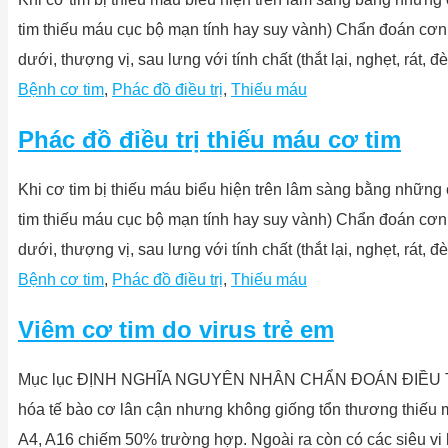
tim thiếu máu cục bộ mạn tính hay suy vành) Chẩn đoán cơn đ
dưới, thượng vị, sau lưng với tính chất (thắt lại, nghẹt, rát, 
Bệnh cơ tim
,
Phác đồ điều trị
,
Thiếu máu
Phác đồ điều trị thiếu máu cơ tim
Khi cơ tim bị thiếu máu biểu hiện trên lâm sàng bằng nh
tim thiếu máu cục bộ mạn tính hay suy vành) Chẩn đoán cơn đ
dưới, thượng vị, sau lưng với tính chất (thắt lại, nghẹt, rát, 
Bệnh cơ tim
,
Phác đồ điều trị
,
Thiếu máu
Viêm cơ tim do virus trẻ em
Mục lục ĐỊNH NGHĨA NGUYÊN NHÂN CHẨN ĐOÁN ĐIỀU TRỊ ĐỊNH
hóa tế bào cơ lân cận nhưng không giống tổn thương thiế
A4, A16 chiếm 50% trường hợp. Ngoài ra còn có các siêu vi 