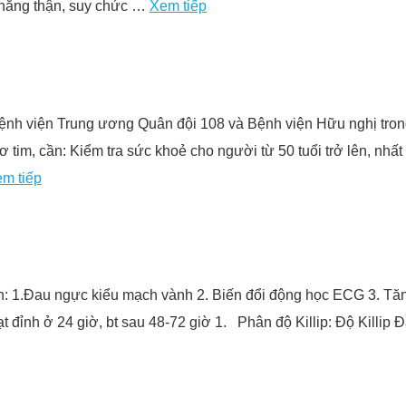
 năng thận, suy chức …
Xem tiếp
ệnh viện Trung ương Quân đội 108 và Bệnh viện Hữu nghị trong
 tim, cần: Kiểm tra sức khoẻ cho người từ 50 tuổi trở lên, nhấ
m tiếp
huẩn: 1.Đau ngực kiểu mạch vành 2. Biến đổi động học ECG 3. Tăn
đỉnh ở 24 giờ, bt sau 48-72 giờ 1. Phân độ Killip: Độ Killip Đặ