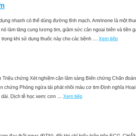
im
c dụng nhanh có thể dùng đường tĩnh mạch. Amrinone là một th
 nó làm tăng cung lượng tim, giảm sức cản ngoại biên và tiền
n trọng khi sử dụng thuốc này cho các bệnh …
Xem tiếp
h Triệu chứng Xét nghiệm cận lâm sàng Biến chứng Chẩn đoán
iến chứng Phòng ngừa tái phát nhồi máu cơ tim Định nghĩa Hoại
o dài. Dịch tễ học xem: cơn …
Xem tiếp
ững cơn đau thắt ngực (ĐTN), đôi khi chỉ biểu hiện trên E