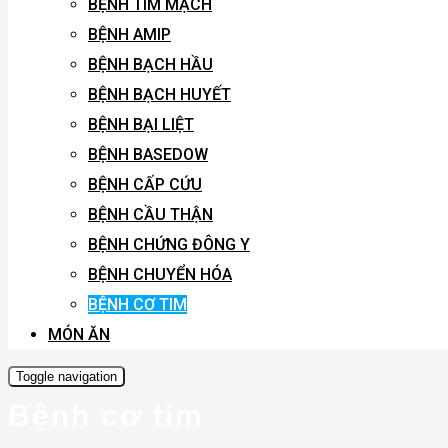
BỆNH TIM MẠCH
BỆNH AMIP
BỆNH BẠCH HẦU
BỆNH BẠCH HUYẾT
BỆNH BẠI LIỆT
BỆNH BASEDOW
BỆNH CẤP CỨU
BỆNH CẦU THẬN
BỆNH CHỨNG ĐÔNG Y
BỆNH CHUYỂN HÓA
BỆNH CƠ TIM
MÓN ĂN
Toggle navigation
Bệnh cơ tim