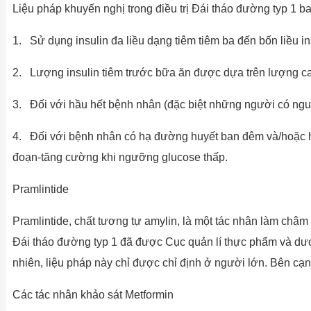
Liệu pháp khuyến nghị trong điều trị Đái tháo đường typ 1 b
1. Sử dụng insulin đa liều dạng tiêm tiêm ba đến bốn liều ins
2. Lượng insulin tiêm trước bữa ăn được dựa trên lượng car
3. Đối với hầu hết bệnh nhân (đặc biệt những người có ngu
4. Đối với bệnh nhân có hạ đường huyết ban đêm và/hoặc hạ
đoạn-tăng cường khi ngưỡng glucose thấp.
Pramlintide
Pramlintide, chất tương tự amylin, là một tác nhân làm chậm 
Đái tháo đường typ 1 đã được Cục quản lí thực phẩm và dư
nhiên, liệu pháp này chỉ được chỉ định ở người lớn. Bên cạ
Các tác nhân khảo sát Metformin