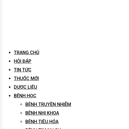
TRANG CHỦ
HỎI ĐÁP
TIN TỨC
THUỐC MỚI
DƯỢC LIỆU
BỆNH HỌC
BỆNH TRUYỀN NHIỄM
BỆNH NHI KHOA
BỆNH TIÊU HÓA