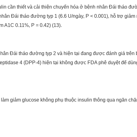
ulin cần thiết và cải thiện chuyển hóa ở bệnh nhân Đái tháo đư
 nhân Đái tháo đường typ 1 (6.6 U/ngày, P < 0.001), hỗ trợ giảm
m A1C 0.11%, P = 0.42) (13).
nhân Đái tháo đường typ 2 và hiện tại đang được đánh giá trên
peptidase 4 (DPP-4) hiện tại không được FDA phê duyệt để dù
àm giảm glucose không phụ thuộc insulin thông qua ngăn chặn 