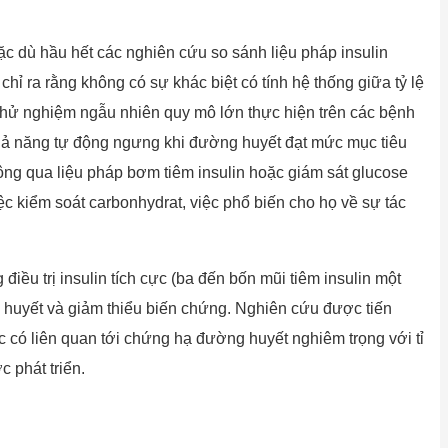
ặc dù hầu hết các nghiên cứu so sánh liệu pháp insulin
hỉ ra rằng không có sự khác biệt có tính hệ thống giữa tỷ lệ
 thử nghiệm ngẫu nhiên quy mô lớn thực hiện trên các bệnh
hả năng tự động ngưng khi đường huyết đạt mức mục tiêu
ng qua liệu pháp bơm tiêm insulin hoặc giám sát glucose
c kiểm soát carbonhydrat, việc phổ biến cho họ về sự tác
ều trị insulin tích cực (ba đến bốn mũi tiêm insulin một
ờng huyết và giảm thiểu biến chứng. Nghiên cứu được tiến
c có liên quan tới chứng hạ đường huyết nghiêm trọng với tỉ
 phát triển.