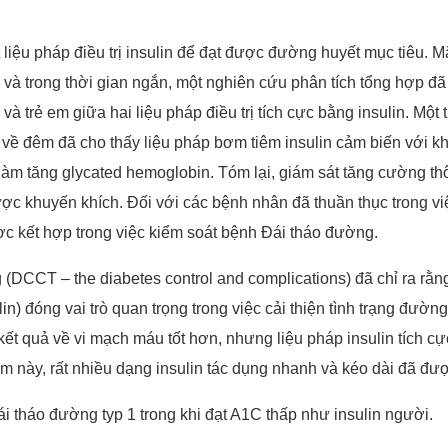
 liệu pháp điều trị insulin để đạt được đường huyết mục tiêu. M
à trong thời gian ngắn, một nghiên cứu phân tích tổng hợp đã c
 trẻ em giữa hai liệu pháp điều trị tích cực bằng insulin. Một
về đêm đã cho thấy liệu pháp bơm tiêm insulin cảm biến với k
àm tăng glycated hemoglobin. Tóm lại, giám sát tăng cường thô
ợc khuyến khích. Đối với các bệnh nhân đã thuần thục trong việ
ợc kết hợp trong việc kiểm soát bệnh Đái tháo đường.
CCT – the diabetes control and complications) đã chỉ ra rằng đi
ulin) đóng vai trò quan trọng trong việc cải thiện tình trạng đư
kết quả về vi mạch máu tốt hơn, nhưng liệu pháp insulin tích cự
m này, rất nhiều dạng insulin tác dụng nhanh và kéo dài đã được
 tháo đường typ 1 trong khi đạt A1C thấp như insulin người.