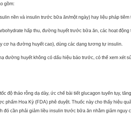
ao gồm:
ulin nền và insulin trước bữa ăn/một ngày) hay liệu pháp tiêm t
bohydrate hấp thu, đường huyết trước bữa ăn, các hoạt động t
y cơ hạ đường huyết cao), dùng các dạng tương tự insulin.
 đường huyết không có dấu hiệu báo trước, có thể xem xét sử
tốc độ tháo rỗng dạ dày, ức chế bài tiết glucagon tuyến tụy, tăn
ợc phẩm Hoa Kỳ (FDA) phê duyệt. Thuốc này cho thấy hiệu quả
nh đó cần phải giảm liều insulin trước bữa ăn nhằm giảm nguy