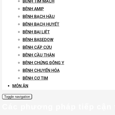
BỆNH TIM MẠCH
BỆNH AMIP
BỆNH BẠCH HẦU
BỆNH BẠCH HUYẾT
BỆNH BẠI LIỆT
BỆNH BASEDOW
BỆNH CẤP CỨU
BỆNH CẦU THẬN
BỆNH CHỨNG ĐÔNG Y
BỆNH CHUYỂN HÓA
BỆNH CƠ TIM
MÓN ĂN
Toggle navigation
Các phương pháp tiếp cận 