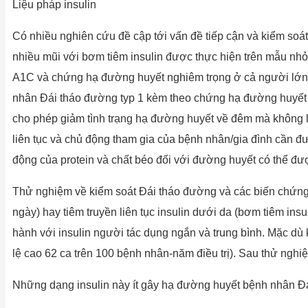
Liệu pháp insulin
Có nhiều nghiên cứu đề cập tới vấn đề tiếp cận và kiểm soát
nhiều mũi với bơm tiêm insulin được thực hiện trên mẫu nhỏ v
A1C và chứng hạ đường huyết nghiêm trọng ở cả người lớn và
nhân Đái tháo đường typ 1 kèm theo chứng hạ đường huyết 
cho phép giảm tình trạng hạ đường huyết về đêm mà không l
liên tục và chủ động tham gia của bệnh nhân/gia đình cần đư
động của protein và chất béo đối với đường huyết có thể đư
Thử nghiệm về kiểm soát Đái tháo đường và các biến chứng (D
ngày) hay tiêm truyền liên tục insulin dưới da (bơm tiêm ins
hành với insulin người tác dụng ngắn và trung bình. Mặc dù 
lệ cao 62 ca trên 100 bệnh nhân-năm điều trị). Sau thử nghiệ
Những dạng insulin này ít gây hạ đường huyết bệnh nhân Đái