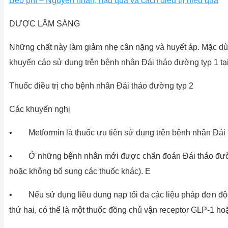
Béo phì – Nguyên nhân, hậu quả và cách điều trị hiệu quả
DƯỢC LÂM SÀNG
Những chất này làm giảm nhẹ cân nặng và huyết áp. Mặc dù 
khuyến cáo sử dụng trên bệnh nhân Đái tháo đường typ 1 tại
Thuốc điều trị cho bệnh nhân Đái tháo đường typ 2
Các khuyến nghị
• Metformin là thuốc ưu tiên sử dụng trên bệnh nhân Đái 
• Ở những bệnh nhân mới được chẩn đoán Đái tháo đường ty
hoặc không bổ sung các thuốc khác). E
• Nếu sử dụng liều dung nạp tối đa các liệu pháp đơn độc 
thứ hai, có thể là một thuốc đồng chủ vận receptor GLP-1 hoặ