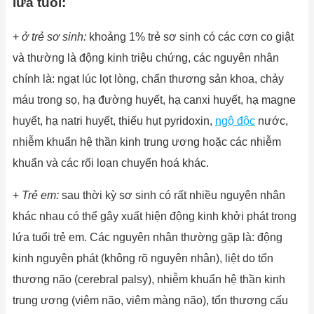
lứa tuổi:
+
ở trẻ sơ sinh:
khoảng 1% trẻ sơ sinh có các cơn co giật
và thường là động kinh triệu chứng, các nguyên nhân
chính là: ngạt lúc lọt lòng, chấn thương sản khoa, chảy
máu trong sọ, hạ đường huyết, hạ canxi huyết, hạ magne
huyết, hạ natri huyết, thiếu hụt pyridoxin,
ngộ độc
nước,
nhiễm khuẩn hệ thần kinh trung ương hoặc các nhiễm
khuẩn và các rối loạn chuyển hoá khác.
+
Trẻ em:
sau thời kỳ sơ sinh có rất nhiều nguyên nhân
khác nhau có thể gây xuất hiện động kinh khởi phát trong
lứa tuổi trẻ em. Các nguyên nhân thường gặp là: động
kinh nguyên phát (không rõ nguyên nhân), liệt do tổn
thương não (cerebral palsy), nhiễm khuẩn hệ thần kinh
trung ương (viêm não, viêm màng não), tổn thương cấu