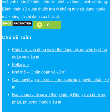
và bệnh nhân để hiểu thêm về bệnh và thuốc mình sử dụng.
Bệnh nhân sử dụng thuốc lưu ý: không tự ý sử dụng thuốc
mà không có chỉ định của bác sĩ.
6
Chủ đề Tuần
Phối hợp vận động và tư thế dáng bộ: nguyên lý chẩn
đoán và điều trị
Peflacine
Khó thở – Chẩn đoán và xử trí
Cao huyết áp ở trẻ em – Triệu chứng, nguyên nhân, xử
trí
Đau vùng cạnh sườn (hiếp thống) Đông y và phương
pháp, phương thuốc điều trị