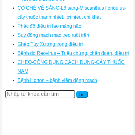
CỎ CHÈ VÈ SÁNG-Lô sáng-Miscanthus floridulus-
cây thuốc thanh nhiệt, lợi niệu, chỉ khát
Phác đồ điều trị lao màng não
Suy động mạch mạc treo ruột trên
Ghép Tủy Xương trong điều trị
Bệnh do Reovirus – Triệu chứng, chẩn đoán, điều trị
CHẸO-CÔNG DỤNG CÁCH DÙNG-CÂY THUỐC
NAM
Bệnh Horton – bệnh viêm động mạch