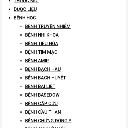
THUỐC MỚI
DƯỢC LIỆU
BỆNH HỌC
BỆNH TRUYỀN NHIỄM
BỆNH NHI KHOA
BỆNH TIÊU HÓA
BỆNH TIM MẠCH
BỆNH AMIP
BỆNH BẠCH HẦU
BỆNH BẠCH HUYẾT
BỆNH BẠI LIỆT
BỆNH BASEDOW
BỆNH CẤP CỨU
BỆNH CẦU THẬN
BỆNH CHỨNG ĐÔNG Y