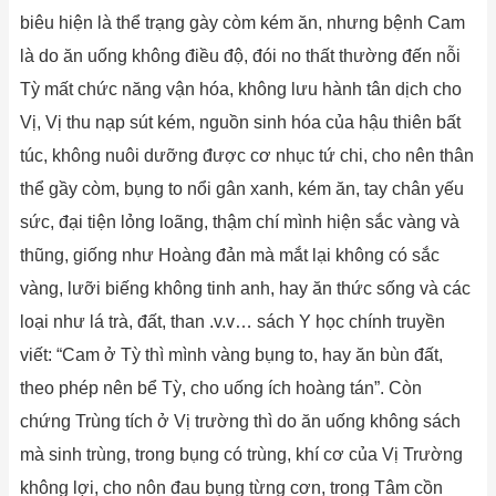
biêu hiện là thể trạng gày còm kém ăn, nhưng bệnh Cam
là do ăn uống không điều độ, đói no thất thường đến nỗi
Tỳ mất chức năng vận hóa, không lưu hành tân dịch cho
Vị, Vị thu nạp sút kém, nguồn sinh hóa của hậu thiên bất
túc, không nuôi dưỡng được cơ nhục tứ chi, cho nên thân
thể gầy còm, bụng to nổi gân xanh, kém ăn, tay chân yếu
sức, đại tiện lỏng loãng, thậm chí mình hiện sắc vàng và
thũng, giống như Hoàng đản mà mắt lại không có sắc
vàng, lưỡi biếng không tinh anh, hay ăn thức sống và các
loại như lá trà, đất, than .v.v… sách Y học chính truyền
viết: “Cam ở Tỳ thì mình vàng bụng to, hay ăn bùn đất,
theo phép nên bể Tỳ, cho uống ích hoàng tán”. Còn
chứng Trùng tích ở Vị trường thì do ăn uống không sách
mà sinh trùng, trong bụng có trùng, khí cơ của Vị Trường
không lợi, cho nôn đau bụng từng cơn, trong Tâm cồn