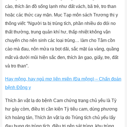
cào, thích ăn đồ sống lạnh như đất vách, bã trè, tro than
hoặc các thức cay mặn. Mục Tạp môn sách Trương thị y
thông viết: “Người ta bị trùng tích, phần nhiều do đói no
thất thường, trung quản khí hư, thấp nhiệt không vận
chuyển cho nên sinh các loại trùng… làm cho Tâm cồn
cào mà đau, nôn mửa ra bọt dãi, sắc mặt úa vàng, quầng
mắt và dưới mũi hiện sắc đen, thích ăn gạo, giấy, tre, đất
và tro than”.
Hay mộng, hay ngủ mơ liên miên (Đa mộng) – Chẩn đoán
bệnh Đông y
Thích ăn vật lạ do bệnh Cam chứng trạng chủ yêu là Tỳ
hư gày còm, điều trị cần kiện Tỳ tiêu cam, dùng phương
ích hoàng tán, Thích ăn vật lạ do Trùng tích chủ yếu lấy
đau bụng do trùng tích, điều trị nên sát trùng, khu trùng,