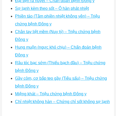
Đại tiện ra huyết – Chẩn đoán bệnh Đông y
Sợ lạnh kèm theo sốt – Ố hàn phát nhiệt
Phiền táo (Tâm phiền nhiệt không yên) – Triệu
chứng bệnh Đông y
Chân tay liệt mềm (Nuy tý) – Triệu chứng bệnh
Đông y
Hung muộn (ngực khó chịu) – Chẩn đoán bệnh
Đông y
Râu tóc bạc sớm (Thiểu bạch đầu) – Triệu chứng
bệnh Đông y
Gầy còm, cơ bắp teo gầy (Tiêu sấu) – Triệu chứng
bệnh Đông y
Miệng khát – Triệu chứng bệnh Đông y
Chỉ nhiệt không hàn – Chứng chỉ sốt không sợ lạnh