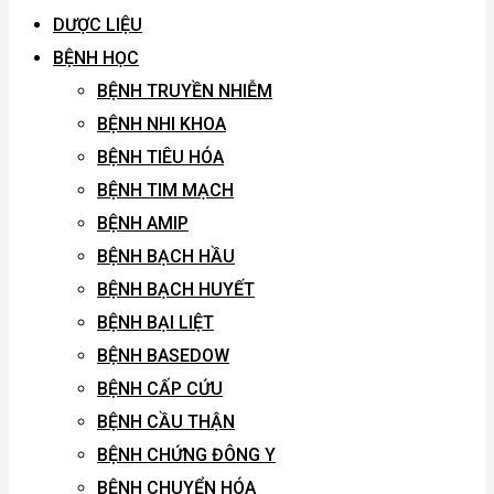
DƯỢC LIỆU
BỆNH HỌC
BỆNH TRUYỀN NHIỄM
BỆNH NHI KHOA
BỆNH TIÊU HÓA
BỆNH TIM MẠCH
BỆNH AMIP
BỆNH BẠCH HẦU
BỆNH BẠCH HUYẾT
BỆNH BẠI LIỆT
BỆNH BASEDOW
BỆNH CẤP CỨU
BỆNH CẦU THẬN
BỆNH CHỨNG ĐÔNG Y
BỆNH CHUYỂN HÓA