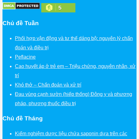
5
Chủ đề Tuần
Phối hợp vận động và tư thế dáng bộ: nguyên lý chẩn
đoán và điều trị
Peflacine
Cao huyết áp ở trẻ em – Triệu chứng, nguyên nhân, xử
trí
Khó thở – Chẩn đoán và xử trí
Đau vùng cạnh sườn (hiếp thống) Đông y và phương
pháp, phương thuốc điều trị
Chủ đề Tháng
Kiểm nghiệm dược liệu chứa saponin dựa trên các