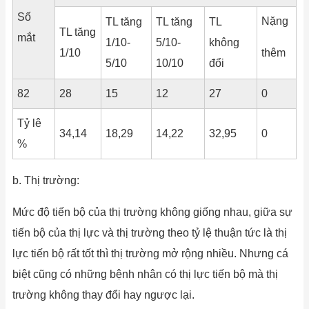
Số
Nặng
TL tăng
TL tăng
TL
TL tăng
mắt
1/10-
5/10-
không
1/10
thêm
5/10
10/10
đổi
82
28
15
12
27
0
Tỷ lê
34,14
18,29
14,22
32,95
0
%
b. Thị trường:
Mức độ tiến bộ của thị trường không giống nhau, giữa sự
tiến bộ của thị lực và thị trường theo tỷ lệ thuận tức là thị
lực tiến bộ rất tốt thì thị trường mở rộng nhiều. Nhưng cá
biệt cũng có những bệnh nhân có thị lực tiến bộ mà thị
trường không thay đổi hay ngược lại.