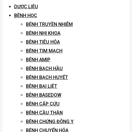
DƯỢC LIỆU
BỆNH HỌC
BỆNH TRUYỀN NHIỄM
BỆNH NHI KHOA
BỆNH TIÊU HÓA
BỆNH TIM MẠCH
BỆNH AMIP
BỆNH BẠCH HẦU
BỆNH BẠCH HUYẾT
BỆNH BẠI LIỆT
BỆNH BASEDOW
BỆNH CẤP CỨU
BỆNH CẦU THẬN
BỆNH CHỨNG ĐÔNG Y
BỆNH CHUYỂN HÓA