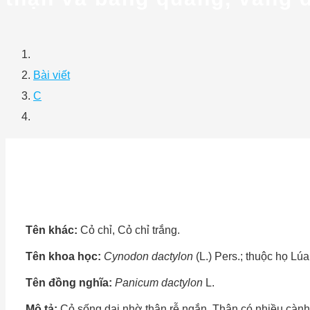
Bài viết
C
Tên khác:
Cỏ chỉ, Cỏ chỉ trắng.
Tên khoa học:
Cynodon dactylon
(L.) Pers.; thuộc họ Lú
Tên đồng nghĩa:
Panicum dactylon
L.
Mô tả:
Cỏ sống dai nhờ thân rễ ngắn. Thân có nhiều cành,