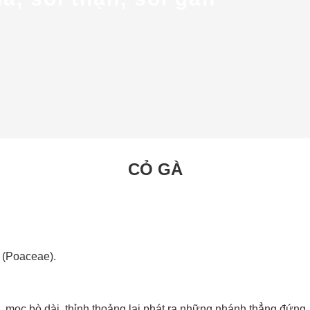
CỎ GÀ
a (Poaceae).
 mọc bò dài, thỉnh thoảng lại phát ra những nhánh thẳng đứng