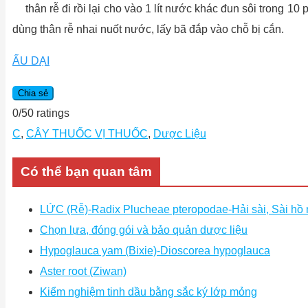
thân rễ đi rồi lại cho vào 1 lít nước khác đun sôi trong 
dùng thân rễ nhai nuốt nước, lấy bã đắp vào chỗ bị cắn.
ẤU DẠI
Chia sẻ
0
/
5
0
ratings
C
,
CÂY THUỐC VỊ THUỐC
,
Dược Liệu
Có thể bạn quan tâm
LỨC (Rễ)-Radix Plucheae pteropodae-Hải sài, Sài hồ
Chọn lựa, đóng gói và bảo quản dược liệu
Hypoglauca yam (Bixie)-Dioscorea hypoglauca
Aster root (Ziwan)
Kiểm nghiệm tinh dầu bằng sắc ký lớp mỏng