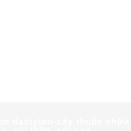
 dactylon-cây thuốc chữa rố
a, sỏi thận, sỏi gan