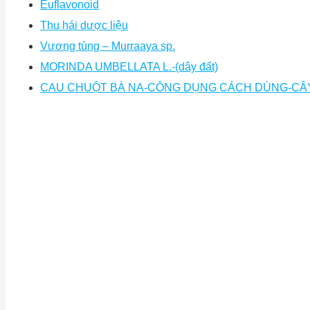
Euflavonoid
Thu hái dược liệu
Vương tùng – Murraaya sp.
MORINDA UMBELLATA L.-(dây đất)
CAU CHUỘT BÀ NA-CÔNG DỤNG CÁCH DÙNG-CÂ