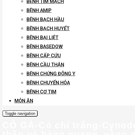
BỆNH TIM MẠCH
BỆNH AMIP
BỆNH BẠCH HẦU
BỆNH BẠCH HUYẾT
BỆNH BẠI LIỆT
BỆNH BASEDOW
BỆNH CẤP CỨU
BỆNH CẦU THẬN
BỆNH CHỨNG ĐÔNG Y
BỆNH CHUYỂN HÓA
BỆNH CƠ TIM
MÓN ĂN
Toggle navigation
CỎ GÀ-Cỏ chỉ trắng-Cynodon
thận và bàng quang, vàng d