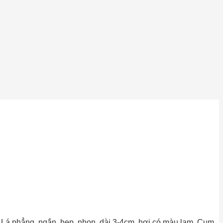
. Lá phẳng, ngắn, hẹp, nhọn, dài 3-4cm, hơi có màu lam. Cụm