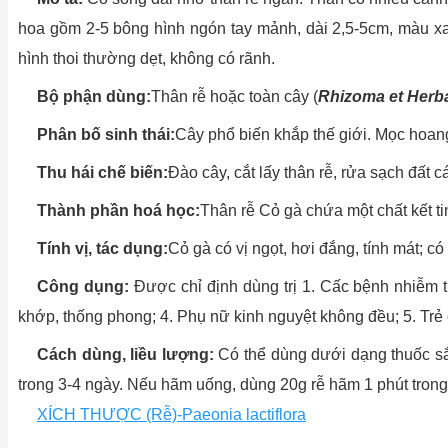
hoa gồm 2-5 bông hình ngón tay mảnh, dài 2,5-5cm, màu xa
hình thoi thường dẹt, không có rãnh.
Bộ phận dùng:
Thân rễ hoặc toàn cây (
Rhizoma et Herb
Phân bố sinh thái:
Cây phổ biến khắp thế giới. Mọc hoan
Thu hái chế biến:
Ðào cây, cắt lấy thân rễ, rửa sạch đất c
Thành phần hoá học:
Thân rễ Cỏ gà chứa một chất kết tin
Tính vị, tác dụng:
Cỏ gà có vị ngọt, hơi đắng, tính mát; có t
Công dụng:
Ðược chỉ định dùng trị 1. Cấc bệnh nhiễm trù
khớp, thống phong; 4. Phụ nữ kinh nguyệt không đều; 5. Trẻ em
Cách dùng, liều lượng:
Có thể dùng dưới dạng thuốc sắc
trong 3-4 ngày. Nếu hãm uống, dùng 20g rễ hãm 1 phút trong 
XÍCH THƯỢC (Rễ)-Paeonia lactiflora