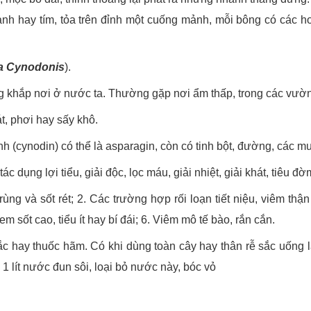
nh hay tím, tỏa trên đỉnh một cuống mảnh, mỗi bông có các h
a Cynodonis
).
g khắp nơi ở nước ta. Thường gặp nơi ẩm thấp, trong các vườn
át, phơi hay sấy khô.
h (cynodin) có thể là asparagin, còn có tinh bột, đường, các muố
ác dụng lợi tiểu, giải độc, lọc máu, giải nhiệt, giải khát, tiêu đờ
ng và sốt rét; 2. Các trường hợp rối loạn tiết niệu, viêm thận
 sốt cao, tiểu ít hay bí đái; 6. Viêm mô tế bào, rắn cắn.
 hay thuốc hãm. Có khi dùng toàn cây hay thân rễ sắc uống lấy
1 lít nước đun sôi, loại bỏ nước này, bóc vỏ