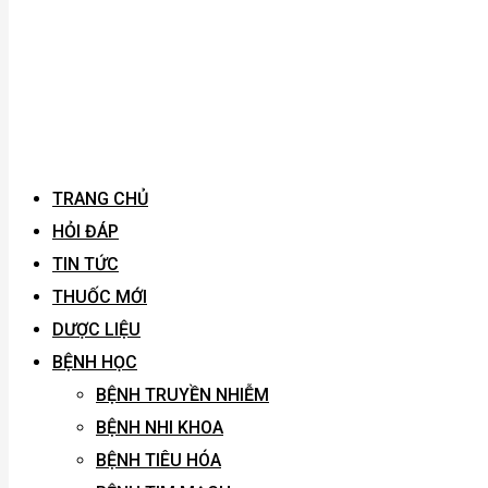
TRANG CHỦ
HỎI ĐÁP
TIN TỨC
THUỐC MỚI
DƯỢC LIỆU
BỆNH HỌC
BỆNH TRUYỀN NHIỄM
BỆNH NHI KHOA
BỆNH TIÊU HÓA