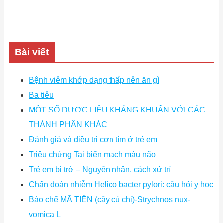
Bài viết
Bệnh viêm khớp dạng thấp nên ăn gì
Ba tiêu
MỘT SỐ DƯỢC LIỆU KHÁNG KHUẨN VỚI CÁC
THÀNH PHẦN KHÁC
Đánh giá và điều trị cơn tím ở trẻ em
Triệu chứng Tai biến mạch máu não
Trẻ em bị trớ – Nguyên nhân, cách xử trí
Chẩn đoán nhiễm Helico bacter pylori: câu hỏi y học
Bào chế MÃ TIỀN (cây củ chi)-Strychnos nux-
vomica L