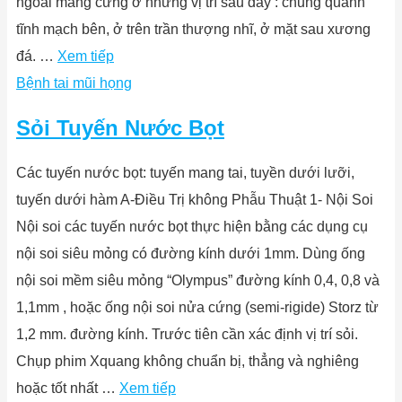
ngoài màng cứng ở những vị trí sau đây : chung quanh
tĩnh mạch bên, ở trên trần thượng nhĩ, ở mặt sau xương
đá. …
Xem tiếp
Bệnh tai mũi họng
Sỏi Tuyến Nước Bọt
Các tuyến nước bọt: tuyến mang tai, tuyền dưới lưỡi,
tuyến dưới hàm A-Điều Trị không Phẫu Thuật 1- Nội Soi
Nội soi các tuyến nước bọt thực hiện bằng các dụng cụ
nội soi siêu mỏng có đường kính dưới 1mm. Dùng ống
nội soi mềm siêu mỏng “Olympus” đường kính 0,4, 0,8 và
1,1mm , hoặc ống nội soi nửa cứng (semi-rigide) Storz từ
1,2 mm. đường kính. Trước tiên cần xác định vị trí sỏi.
Chụp phim Xquang không chuẩn bị, thẳng và nghiêng
hoặc tốt nhất …
Xem tiếp