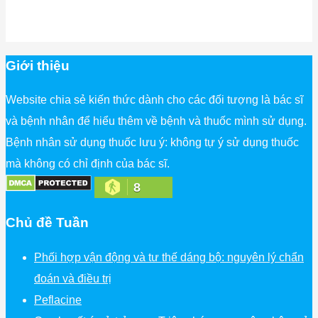
Giới thiệu
Website chia sẻ kiến thức dành cho các đối tượng là bác sĩ
và bệnh nhân để hiểu thêm về bệnh và thuốc mình sử dụng.
Bệnh nhân sử dụng thuốc lưu ý: không tự ý sử dụng thuốc
mà không có chỉ định của bác sĩ.
8
Chủ đề Tuần
Phối hợp vận động và tư thế dáng bộ: nguyên lý chẩn
đoán và điều trị
Peflacine