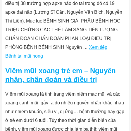
điều trị 38 trường hợp apxe não do tai trong đó có 19
apxe đại não (Lương Sĩ Cần, Nguyễn Văn Bích, Nguyễn
Thị Liên). Mục lục BỆNH SINH GIẢI PHẪU BỆNH HỌC
TRIỆU CHỨNG CÁC THỂ LÂM SÀNG TIÊN LƯỢNG
CHẨN ĐOÁN CHẨN ĐOÁN PHÂN LOẠI ĐIỀU TRỊ
PHÒNG BỆNH BỆNH SINH Nguyên …
Xem tiếp
Bệnh tai mũi họng
Viêm mũi xoang trẻ em – Nguyên
nhân, chẩn đoán và điều trị
Viêm mũi xoang là tình trạng viêm niêm mạc mũi và các
xoang cạnh mũi, gây ra do nhiều nguyên nhân khác nhau
như nhiễm khuẩn, siêu vi, dị ứng… bệnh thường hay gặp
ở trẻ em dưới 6 tuổi. Tùy theo thời gian diễn biến của
bệnh, viêm mũi xoang được chia làm ba thể: viêm mũi