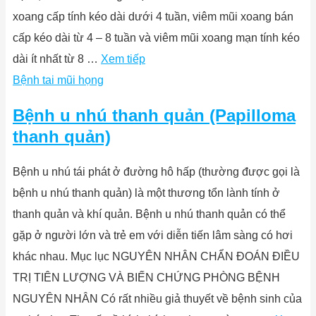
xoang cấp tính kéo dài dưới 4 tuần, viêm mũi xoang bán
cấp kéo dài từ 4 – 8 tuần và viêm mũi xoang mạn tính kéo
dài ít nhất từ 8 …
Xem tiếp
Bệnh tai mũi họng
Bệnh u nhú thanh quản (Papilloma
thanh quản)
Bệnh u nhú tái phát ở đường hô hấp (thường được gọi là
bệnh u nhú thanh quản) là một thương tổn lành tính ở
thanh quản và khí quản. Bệnh u nhú thanh quản có thể
gặp ở người lớn và trẻ em với diễn tiến lâm sàng có hơi
khác nhau. Mục lục NGUYÊN NHÂN CHẨN ĐOÁN ĐIỀU
TRỊ TIÊN LƯỢNG VÀ BIẾN CHỨNG PHÒNG BỆNH
NGUYÊN NHÂN Có rất nhiều giả thuyết về bệnh sinh của