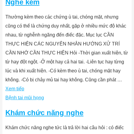
Nghe kém
Thường kèm theo các chứng ù tai, chóng mặt, nhưng
cũng có thể là chứng duy nhất, gặp ở nhiều mức độ khác
nhau, từ nghễnh ngãng đến điếc đặc. Mục lục CẦN
THỰC HIỆN CÁC NGUYÊN NHÂN HƯỚNG XỬ TRÍ
CẦN NHỚ CẦN THỰC HIỆN Hỏi -Thời gian xuất hiện, từ
từ hay đột ngột. -Ở một hay cả hai tai. -Liên tục hay từng
lúc và khi xuất hiện. -Có kèm theo ù tai, chóng mặt hay
không. -Có bị chảy mủ tai hay không. Cũng cần phát …
Xem tiếp
Bệnh tai mũi họng
Khám chức năng nghe
Khám chức năng nghe tức là trả lời hai câu hỏi : có điếc