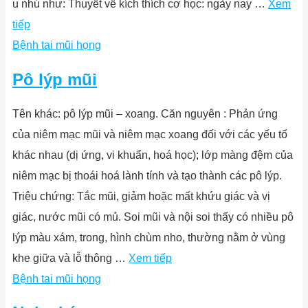
u nhú như: Thuyết về kích thích cơ học: ngày nay …
Xem
tiếp
Bệnh tai mũi họng
Pô lýp mũi
Tên khác: pô lýp mũi – xoang. Căn nguyên : Phản ứng
của niêm mạc mũi và niêm mạc xoang đối với các yếu tố
khác nhau (dị ứng, vi khuẩn, hoá học); lớp màng đệm của
niêm mạc bị thoái hoá lành tính và tạo thành các pô lýp.
Triệu chứng: Tắc mũi, giảm hoặc mất khứu giác và vị
giác, nước mũi có mủ. Soi mũi và nội soi thấy có nhiều pô
lýp màu xám, trong, hình chùm nho, thường nằm ở vùng
khe giữa và lỗ thông …
Xem tiếp
Bệnh tai mũi họng