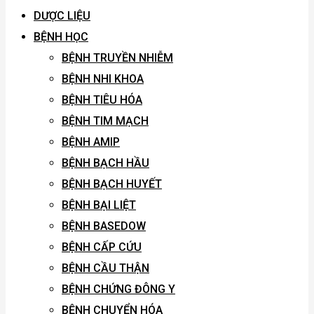
DƯỢC LIỆU
BỆNH HỌC
BỆNH TRUYỀN NHIỄM
BỆNH NHI KHOA
BỆNH TIÊU HÓA
BỆNH TIM MẠCH
BỆNH AMIP
BỆNH BẠCH HẦU
BỆNH BẠCH HUYẾT
BỆNH BẠI LIỆT
BỆNH BASEDOW
BỆNH CẤP CỨU
BỆNH CẦU THẬN
BỆNH CHỨNG ĐÔNG Y
BỆNH CHUYỂN HÓA