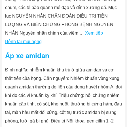
chũm, các tế bào quanh mê đạo và đỉnh xương đá. Mục
lục NGUYÊN NHÂN CHẨN ĐOÁN ĐIỀU TRỊ TIÊN
LƯỢNG VÀ BIẾN CHỨNG PHÒNG BỆNH NGUYÊN
NHÂN Nguyên nhân chính của viêm …
Xem tiếp
Bệnh tai mũi họng
Áp xe amidan
Định nghĩa: nhiễm khuẩn khu trú ở giữa amidan và cơ
thắt trên của họng. Căn nguyên: Nhiễm khuẩn vùng xung
quanh amidan thường do liên cầu dung huyết nhóm A, đôi
khi do các vi khuẩn kỵ khí. Triệu chứng: hội chứng nhiễm
khuẩn cấp tính, có sốt, khó nuốt, thường bị cứng hàm, đau
tai, màn hầu mất đối xứng, cột trụ trước amidan bị sưng
phồng, lưỡi gà bị phù. Điều trị Nội khoa: penicillin 1 -2