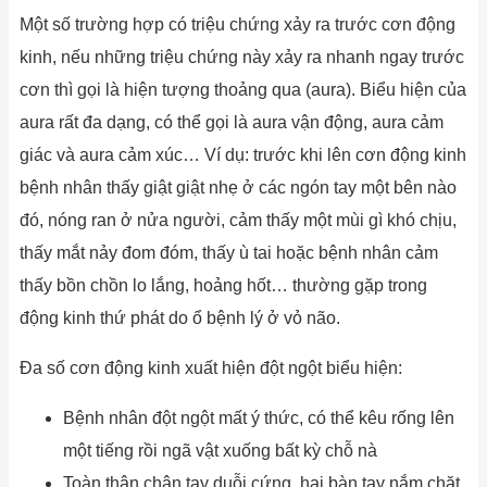
Một số trường hợp có triệu chứng xảy ra trước cơn động
kinh, nếu những triệu chứng này xảy ra nhanh ngay trước
cơn thì gọi là hiện tượng thoảng qua (aura). Biểu hiện của
aura rất đa dạng, có thể gọi là aura vận động, aura cảm
giác và aura cảm xúc… Ví dụ: trước khi lên cơn động kinh
bệnh nhân thấy giật giật nhẹ ở các ngón tay một bên nào
đó, nóng ran ở nửa người, cảm thấy một mùi gì khó chịu,
thấy mắt nảy đom đóm, thấy ù tai hoặc bệnh nhân cảm
thấy bồn chồn lo lắng, hoảng hốt… thường gặp trong
động kinh thứ phát do ổ bệnh lý ở vỏ não.
Đa số cơn động kinh xuất hiện đột ngột biểu hiện:
Bệnh nhân đột ngột mất ý thức, có thể kêu rống lên
một tiếng rồi ngã vật xuống bất kỳ chỗ nà
Toàn thân chân tay duỗi cứng, hai bàn tay nắm chặt,