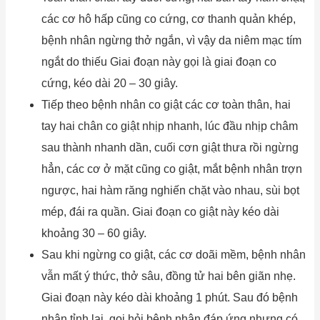
các cơ hô hấp cũng co cứng, cơ thanh quản khép,
bệnh nhân ngừng thở ngắn, vì vậy da niêm mạc tím
ngắt do thiếu Giai đoạn này gọi là giai đoạn co
cứng, kéo dài 20 – 30 giây.
Tiếp theo bệnh nhân co giật các cơ toàn thân, hai
tay hai chân co giật nhịp nhanh, lúc đầu nhịp châm
sau thành nhanh dần, cuối cơn giật thưa rồi ngừng
hẳn, các cơ ở mặt cũng co giật, mắt bệnh nhân trợn
ngược, hai hàm răng nghiến chặt vào nhau, sùi bọt
mép, đái ra quần. Giai đoạn co giật này kéo dài
khoảng 30 – 60 giây.
Sau khi ngừng co giật, các cơ doãi mềm, bệnh nhân
vẫn mất ý thức, thở sâu, đồng tử hai bên giãn nhẹ.
Giai đoạn này kéo dài khoảng 1 phút. Sau đó bệnh
nhân tỉnh lại, gọi hỏi bệnh nhân đáp ứng nhưng có