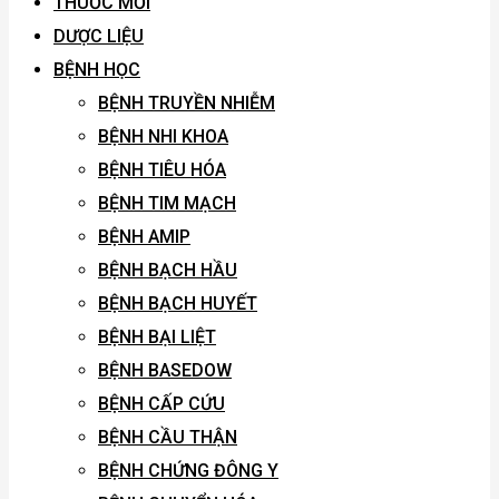
THUỐC MỚI
DƯỢC LIỆU
BỆNH HỌC
BỆNH TRUYỀN NHIỄM
BỆNH NHI KHOA
BỆNH TIÊU HÓA
BỆNH TIM MẠCH
BỆNH AMIP
BỆNH BẠCH HẦU
BỆNH BẠCH HUYẾT
BỆNH BẠI LIỆT
BỆNH BASEDOW
BỆNH CẤP CỨU
BỆNH CẦU THẬN
BỆNH CHỨNG ĐÔNG Y