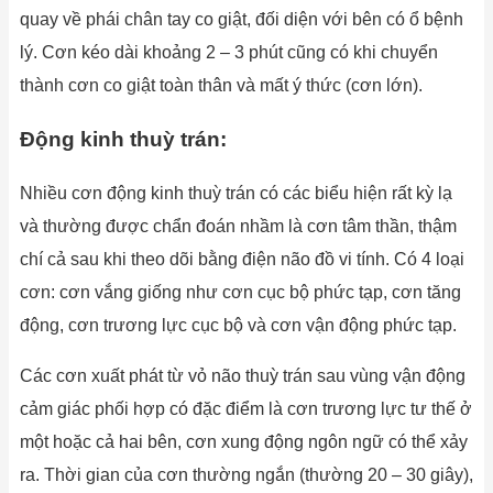
quay về phái chân tay co giật, đối diện với bên có ổ bệnh
lý. Cơn kéo dài khoảng 2 – 3 phút cũng có khi chuyển
thành cơn co giật toàn thân và mất ý thức (cơn lớn).
Động kinh thuỳ trán:
Nhiều cơn động kinh thuỳ trán có các biểu hiện rất kỳ lạ
và thường được chẩn đoán nhầm là cơn tâm thần, thậm
chí cả sau khi theo dõi bằng điện não đồ vi tính. Có 4 loại
cơn: cơn vắng giống như cơn cục bộ phức tạp, cơn tăng
động, cơn trương lực cục bộ và cơn vận động phức tạp.
Các cơn xuất phát từ vỏ não thuỳ trán sau vùng vận động
cảm giác phối hợp có đặc điểm là cơn trương lực tư thế ở
một hoặc cả hai bên, cơn xung động ngôn ngữ có thể xảy
ra. Thời gian của cơn thường ngắn (thường 20 – 30 giây),