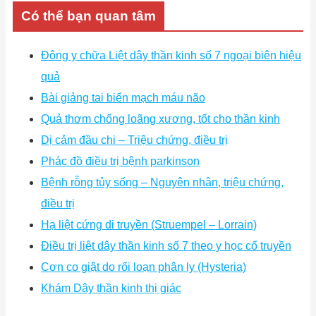
Có thể bạn quan tâm
Đông y chữa Liệt dây thần kinh số 7 ngoại biên hiệu
quả
Bài giảng tai biến mạch máu não
Quả thơm chống loãng xương, tốt cho thần kinh
Dị cảm đầu chi – Triệu chứng, điều trị
Phác đồ điều trị bệnh parkinson
Bệnh rỗng tủy sống – Nguyên nhân, triệu chứng,
điều trị
Hạ liệt cứng di truyền (Struempel – Lorrain)
Điều trị liệt dây thần kinh số 7 theo y học cổ truyền
Cơn co giật do rối loạn phân ly (Hysteria)
Khám Dây thần kinh thị giác