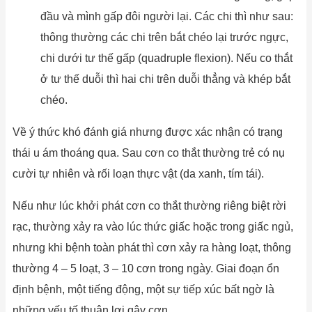
đầu và mình gấp đôi người lại. Các chi thì như sau:
thông thường các chi trên bắt chéo lại trước ngực,
chi dưới tư thế gấp (quadruple flexion). Nếu co thắt
ở tư thế duỗi thì hai chi trên duỗi thẳng và khép bắt
chéo.
Về ý thức khó đánh giá nhưng được xác nhận có trạng
thái u ám thoáng qua. Sau cơn co thắt thường trẻ có nụ
cười tự nhiên và rối loạn thực vật (da xanh, tím tái).
Nếu như lúc khởi phát cơn co thắt thường riêng biệt rời
rạc, thường xảy ra vào lúc thức giấc hoặc trong giấc ngủ,
nhưng khi bệnh toàn phát thì cơn xảy ra hàng loạt, thông
thường 4 – 5 loạt, 3 – 10 cơn trong ngày. Giai đoạn ổn
định bệnh, một tiếng động, một sự tiếp xúc bất ngờ là
những yếu tố thuận lợi gây cơn.