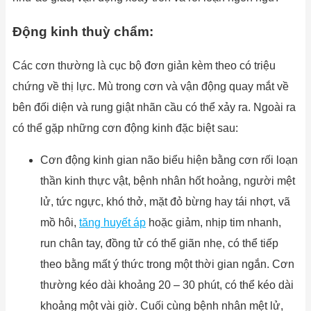
Động kinh thuỳ chẩm:
Các cơn thường là cục bộ đơn giản kèm theo có triệu
chứng về thị lực. Mù trong cơn và vận động quay mắt về
bên đối diện và rung giật nhãn cầu có thể xảy ra. Ngoài ra
có thể gặp những cơn động kinh đặc biệt sau:
Cơn động kinh gian não biểu hiện bằng cơn rối loạn
thần kinh thực vật, bệnh nhân hốt hoảng, người mệt
lử, tức ngực, khó thở, mặt đỏ bừng hay tái nhợt, vã
mồ hôi,
tăng huyết áp
hoặc giảm, nhịp tim nhanh,
run chân tay, đồng tử có thể giãn nhẹ, có thể tiếp
theo bằng mất ý thức trong một thời gian ngắn. Cơn
thường kéo dài khoảng 20 – 30 phút, có thể kéo dài
khoảng một vài giờ. Cuối cùng bệnh nhân mệt lử,