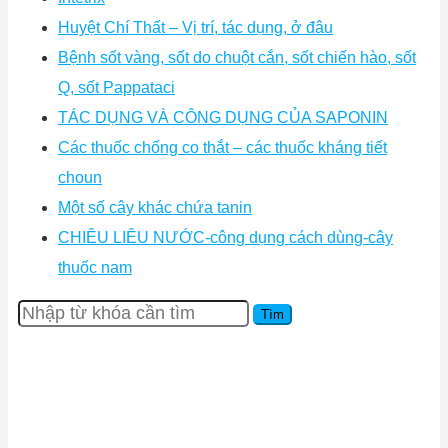
Huyệt Chí Thất – Vị trí, tác dụng, ở đâu
Bệnh sốt vàng, sốt do chuột cắn, sốt chiến hào, sốt
Q, sốt Pappataci
TÁC DỤNG VÀ CÔNG DỤNG CỦA SAPONIN
Các thuốc chống co thắt – các thuốc kháng tiết
choun
Một số cây khác chứa tanin
CHIÊU LIÊU NƯỚC-công dụng cách dùng-cây
thuốc nam