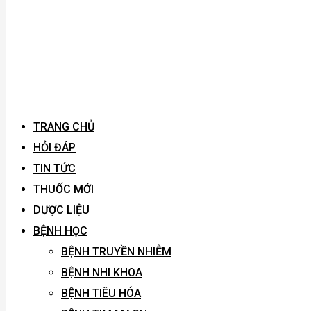
TRANG CHỦ
HỎI ĐÁP
TIN TỨC
THUỐC MỚI
DƯỢC LIỆU
BỆNH HỌC
BỆNH TRUYỀN NHIỄM
BỆNH NHI KHOA
BỆNH TIÊU HÓA