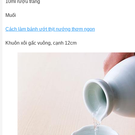
10ml rượu trắng
Muối
Cách làm bánh ướt thịt nướng thơm ngon
Khuôn xôi gấc vuông, cạnh 12cm