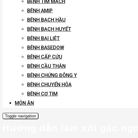
BỆNH TIM MẠCH
BỆNH AMIP
BỆNH BẠCH HẦU
BỆNH BẠCH HUYẾT
BỆNH BẠI LIỆT
BỆNH BASEDOW
BỆNH CẤP CỨU
BỆNH CẦU THẬN
BỆNH CHỨNG ĐÔNG Y
BỆNH CHUYỂN HÓA
BỆNH CƠ TIM
MÓN ĂN
Toggle navigation
Hướng dẫn làm xôi gấc ngo