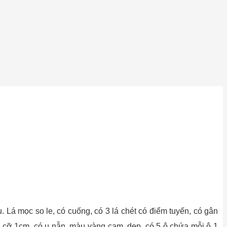
 Lá mọc so le, có cuống, có 3 lá chét có điểm tuyến, có gân
u cỡ 1cm, có u nẫn, màu vàng cam, dẹp, có 5 ô chứa mỗi ô 1