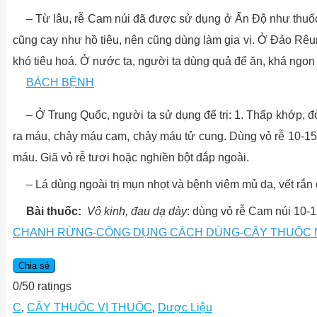
– Từ lâu, rễ Cam núi đã được sử dụng ở Ấn Độ như thuốc 
cũng cay như hồ tiêu, nên cũng dùng làm gia vị. Ở Đảo Rêun
khó tiêu hoá. Ở nước ta, người ta dùng quả để ăn, khá ngon 
BÁCH BỆNH
– Ở Trung Quốc, người ta sử dụng để trị: 1. Thấp khớp, 
ra máu, chảy máu cam, chảy máu tử cung. Dùng vỏ rễ 10-1
máu. Giã vỏ rễ tươi hoặc nghiền bột đắp ngoài.
– Lá dùng ngoài trị mụn nhọt và bệnh viêm mủ da, vết rắn
Bài thuốc:
Vô kinh, đau dạ dày
: dùng vỏ rễ Cam núi 10-
CHANH RỪNG-CÔNG DỤNG CÁCH DÙNG-CÂY THUỐC
Chia sẻ
0
/
5
0
ratings
C
,
CÂY THUỐC VỊ THUỐC
,
Dược Liệu