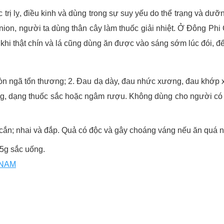
trị lỵ, điều kinh và dùng trong sự suy yếu do thể trạng và d
ion, người ta dùng thân cây làm thuốc giải nhiệt. Ở Đông Phi
khi thật chín và lá cũng dùng ăn được vào sáng sớm lúc đói, để 
đòn ngã tổn thương; 2. Đau dạ dày, đau nhức xương, đau khớp x
5g, dạng thuốc sắc hoặc ngâm rượu. Không dùng cho người có 
 cắn; nhai và đắp. Quả có độc và gây choáng váng nếu ăn quá n
15g sắc uống.
 NAM