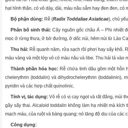
hạt hình thận, có vỏ dày, dài, màu nâu sẫm hay đen đen, có
Bộ phận dùng:
Rễ (
Radix Toddaliae Asiaticae
), chủ yế
Phân bố sinh thái:
Cây nguồn gốc châu Á – Phi nhiệt 
mọc ở rừng thưa, ở bờ đường, ở dốc núi, hẽm núi từ Lào Ca
Thu hái:
Rễ quanh năm, rửa sạch rồi phơi hay sấy khô. R
màu vàng và một lớp vỏ có màu nâu và libe. Thu hái lá vào 
Thành phần hóa học:
Rễ chứa tinh dầu gồm một hỗn hợp
chelerythrin (toddalin) và dihydrochelerythrin (toddalinin)
pyridin và các hợp chất quinolinic.
Tính vị, tác dụng:
Vỏ rễ có vị cay ngọt và rất đắng, mùi t
gây sẩy thai. Alcaloid toddalin không làm hạ nhiệt mà kích
mạch máu, của ruột và bàng quang; nó tăng độ dịu của các c
Công dụng: