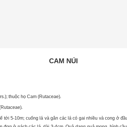
CAM NÚI
s.); thuộc họ Cam (Rutaceae)
.
(Rutaceae)
.
 tới 5-10m; cuống lá và gân các lá có gai nhiều và cong ở đầu.
hùm đơn ở nách các lá, dài 3-4cm. Quả dạng quả mọng, hình cầ