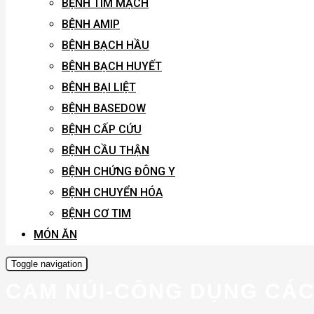
BỆNH TIM MẠCH
BỆNH AMIP
BỆNH BẠCH HẦU
BỆNH BẠCH HUYẾT
BỆNH BẠI LIỆT
BỆNH BASEDOW
BỆNH CẤP CỨU
BỆNH CẦU THẬN
BỆNH CHỨNG ĐÔNG Y
BỆNH CHUYỂN HÓA
BỆNH CƠ TIM
MÓN ĂN
Toggle navigation
CAM NÚI-CÔNG DỤNG CÁ