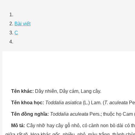
Bài viết
C
Tên khác:
Dây nhiên, Dây cám, Lang cây.
Tên khoa học:
Toddalia asiatica
(L.) Lam. (
T. aculeata
Per
Tên đồng nghĩa:
Toddalia aculeata
Pers.; thuộc họ Cam 
Mô tả:
Cây nhỡ hay cây gỗ nhỏ, có cành non bò dài có thể
giữa rất rõ. Hoa khác gốc, nhiều, nhỏ, màu trắng, thành c