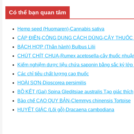
Có thể bạn quan tâm
Hemp seed (Huomaren)-Cannabis sativa
CÁP ĐIỀN-CÔNG DỤNG CÁCH DÙNG-CÂY THUỐC
BÁCH HỢP (Thân hành) Bulbus Lilii
CHÚT CHÍT CHUA-Rumex acetosella-cây thuốc nhuận
Kiểm nghiệm dược liệu chứa saponin bằng sắc ký lớ
Các chỉ tiêu chất lượng cao thuốc
HOÀI SƠN-Dioscorea persimilis
BỒ KẾT (Gai) Spina Gleditsiae australis Tạo giác thích
Bào chế CAO QUY BẢN-Clemmys chinensis Tortoise
HUYẾT GIÁC (Lõi gỗ)-Dracaena cambodiana