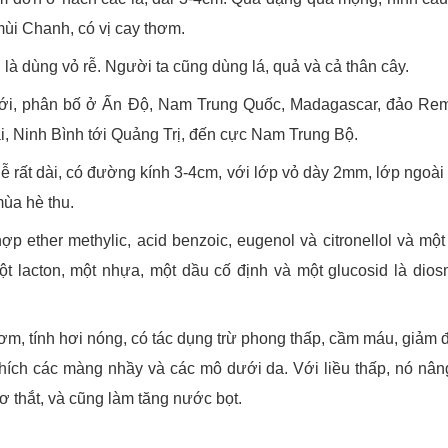
 mùi Chanh, có vị cay thơm.
u là dùng vỏ rễ. Người ta cũng dùng lá, quả và cả thân cây.
đới, phân bố ở Ấn Độ, Nam Trung Quốc, Madagascar, đảo Re
i, Ninh Bình tới Quảng Trị, đến cực Nam Trung Bộ.
ễ rất dài, có đường kính 3-4cm, với lớp vỏ dày 2mm, lớp ngo
mùa hè thu.
 ether methylic, acid benzoic, eugenol và citronellol và một 
, một lacton, một nhựa, một dầu cố định và một glucosid là di
hơm, tính hơi nóng, có tác dụng trừ phong thấp, cầm máu, giảm đ
 thích các màng nhầy và các mô dưới da. Với liều thấp, nó nân
ơ thắt, và cũng làm tăng nước bọt.