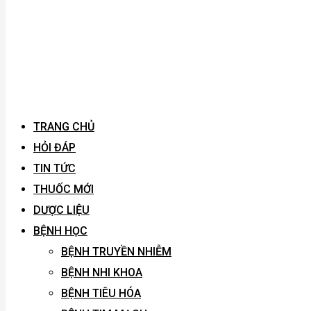
TRANG CHỦ
HỎI ĐÁP
TIN TỨC
THUỐC MỚI
DƯỢC LIỆU
BỆNH HỌC
BỆNH TRUYỀN NHIỄM
BỆNH NHI KHOA
BỆNH TIÊU HÓA