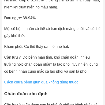
Ho máu: Gặp ở 61-95%, thường chỉ ho đờm lẫn dây máu,
hiếm khi xuất hiện ho máu nặng.
Đau ngực: 38-94%.
Một số bệnh nhân có thể có tràn dịch màng phổi, và có thể
gây khó thở.
Khám phổi: Có thể thấy ran nổ nhỏ hạt.
Cần lưu ý: Do bệnh mạn tính, khó chẩn đoán, nhiều
trường hợp chẩn đoán nhầm là lao phổi; tuy nhiên, cũng
có bệnh nhân cùng mắc cả lao phổi và sán lá phổi.
Cách chữa bệnh giun đũa không dùng thuốc
Chẩn đoán xác định
Cần lưu ý chẩn đoán sán lá phổi ở những bệnh nhân có