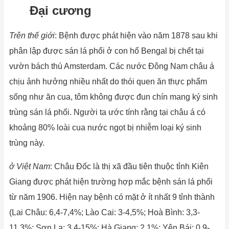
Đại cương
Trên thế giới
: Bệnh được phát hiện vào năm 1878 sau khi
phân lập được sán lá phổi ở con hổ Bengal bị chết tại
vườn bách thú Amsterdam. Các nước Đông Nam châu á
chịu ảnh hưởng nhiều nhất do thói quen ăn thực phẩm
sống như ăn cua, tôm không được đun chín mang ký sinh
trùng sán lá phổi. Người ta ước tính rằng tại châu á có
khoảng 80% loài cua nước ngọt bị nhiễm loại ký sinh
trùng này.
ở Việt Nam
: Châu Đốc là thị xã đầu tiên thuộc tỉnh Kiên
Giang được phát hiện trường hợp mắc bệnh sán lá phổi
từ năm 1906. Hiện nay bệnh có mặt ở ít nhất 9 tỉnh thành
(Lai Châu: 6,4-7,4%; Lào Cai: 3-4,5%; Hoà Bình: 3,3-
11,3%; Sơn La: 3,4-15%; Hà Giang: 2,1%; Yên Bái: 0,9-