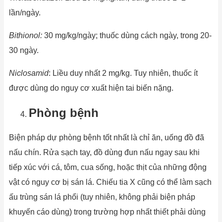
lần/ngày.
Bithionol:
30 mg/kg/ngày; thuốc dùng cách ngày, trong 20-
30 ngày.
N
iclos
am
id
: Liều duy nhất 2 mg/kg. Tuy nhiên, thuốc ít
được dùng do nguy cơ xuất hiện tai biến nặng.
Phòng bệnh
Biện pháp dự phòng bệnh tốt nhất là chỉ ăn, uống đồ đã
nấu chín. Rửa sạch tay, đồ dùng đun nấu ngay sau khi
tiếp xúc với cá, tôm, cua sống, hoặc thịt của những động
vật có nguy cơ bị sán lá. Chiếu tia X cũng có thể làm sạch
ấu trùng sán lá phổi (tuy nhiên, không phải biện pháp
khuyến cáo dùng) trong trường hợp nhất thiết phải dùng