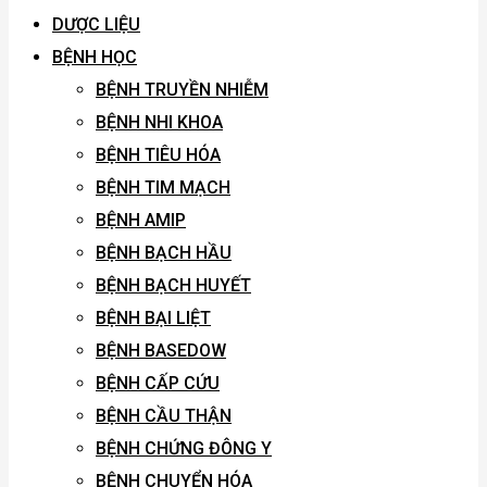
DƯỢC LIỆU
BỆNH HỌC
BỆNH TRUYỀN NHIỄM
BỆNH NHI KHOA
BỆNH TIÊU HÓA
BỆNH TIM MẠCH
BỆNH AMIP
BỆNH BẠCH HẦU
BỆNH BẠCH HUYẾT
BỆNH BẠI LIỆT
BỆNH BASEDOW
BỆNH CẤP CỨU
BỆNH CẦU THẬN
BỆNH CHỨNG ĐÔNG Y
BỆNH CHUYỂN HÓA