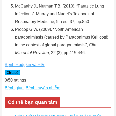
McCarthy J., Nutman T.B. (2010), “Parasitic Lung
Infections”. Murray and Nadel’s Textbook of
Respiratory Medicine, 5th ed, 37, pp.850-
Procop G.W. (2009), “North American
paragonimiasis (caused by Paragonimus Kellicotti)
in the context of global paragonimiasis”,
Clin
Microbiol Rev. Jun;
22 (3); pp.415-446.
Bệnh Hodgkin và HIV
Chia sẻ
0
/
5
0
ratings
Bệnh giun
,
Bệnh truyền nhiễm
Có thể bạn quan tâm