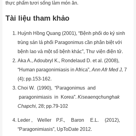
thực phẩm tươi sống làm món ăn.
Tài liệu tham khảo
Huỳnh Hồng Quang (2001), “Bệnh phổi do ký sinh
trùng sán lá phổi Paragonimus cần phân biệt với
bệnh lao và một số bệnh khác”, Thư viện điện tử.
Aka A., Adoubryl K., Rondelaud D. et al. (2008),
“Human paragonimiasis in Africa”,
Ann Afr Med J,
7
(4); pp.153-162.
Choi W. (1990), “Paragonimus and
paragonimiasis in Korea”.
K
is
e
a
e
n
qc
hun
g
hak
C
hap
c
hi
,
28; pp.79-102
Leder , Weller P.F., Baron E.L. (2012),
“Paragonimiasis”, UpToDate 2012.