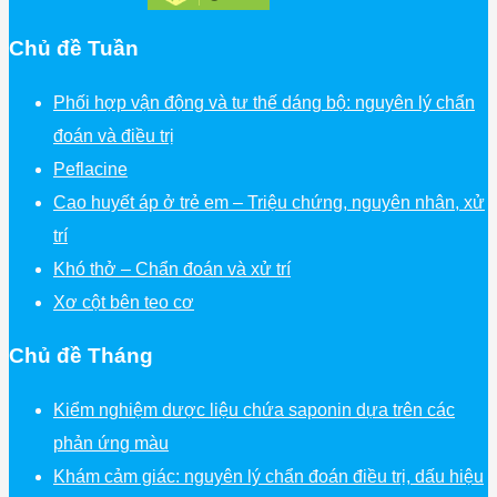
Chủ đề Tuần
Phối hợp vận động và tư thế dáng bộ: nguyên lý chẩn
đoán và điều trị
Peflacine
Cao huyết áp ở trẻ em – Triệu chứng, nguyên nhân, xử
trí
Khó thở – Chẩn đoán và xử trí
Xơ cột bên teo cơ
Chủ đề Tháng
Kiểm nghiệm dược liệu chứa saponin dựa trên các
phản ứng màu
Khám cảm giác: nguyên lý chẩn đoán điều trị, dấu hiệu