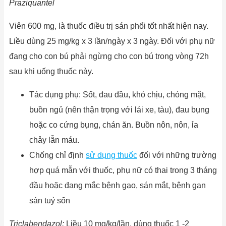
P
r
a
ziqu
a
nt
e
l
Viên 600 mg, là thuốc điều trị sán phổi tốt nhất hiện nay.
Liều dùng 25 mg/kg x 3 lần/ngày x 3 ngày. Đối với phụ nữ
đang cho con bú phải ngừng cho con bú trong vòng 72h
sau khi uống thuốc này.
Tác dụng phụ: Sốt, đau đầu, khó chịu, chóng mặt,
buồn ngủ (nên thận trọng với lái xe, tàu), đau bụng
hoặc co cứng bụng, chán ăn. Buồn nôn, nôn, ỉa
chảy lẫn máu.
Chống chỉ định
sử dụng thuốc
đối với những trường
hợp quá mẫn với thuốc, phụ nữ có thai trong 3 tháng
đầu hoặc đang mắc bệnh gạo, sán mắt, bệnh gan
sán tuỷ sốn
T
ri
c
l
abendazo
l:
Liều 10 mg/kg/lần, dùng thuốc 1 -2