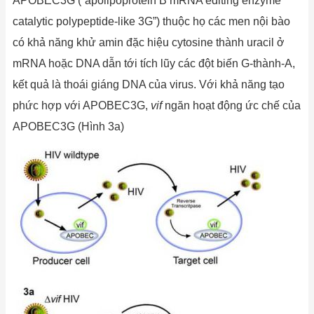
APOBEC3G (“apolipoprotein B mRNA editing enzyme
catalytic polypeptide-like 3G”) thuộc họ các men nội bào
có khả năng khử amin đặc hiệu cytosine thành uracil ở
mRNA hoặc DNA dẫn tới tích lũy các đột biến G-thành-A,
kết quả là thoái giáng DNA của virus. Với khả năng tạo
phức hợp với APOBEC3G,
vif
ngăn hoạt động ức chế của
APOBEC3G (Hình 3a)