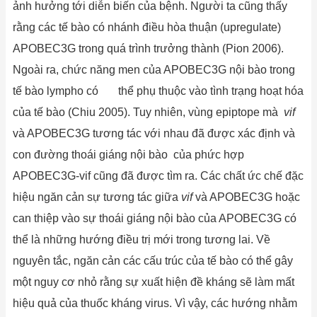
ảnh hưởng tới diễn biến của bệnh. Người ta cũng thấy
rằng các tế bào có nhánh điều hòa thuận (upregulate)
APOBEC3G trong quá trình trưởng thành (Pion 2006).
Ngoài ra, chức năng men của APOBEC3G nội bào trong
tế bào lympho có thể phụ thuộc vào tình trạng hoạt hóa
của tế bào (Chiu 2005). Tuy nhiên, vùng epiptope mà
vif
và APOBEC3G tương tác với nhau đã được xác định và
con đường thoái giáng nội bào của phức hợp
APOBEC3G-vif cũng đã được tìm ra. Các chất ức chế đặc
hiệu ngăn cản sự tương tác giữa
vif
và APOBEC3G hoặc
can thiệp vào sự thoái giáng nội bào của APOBEC3G có
thể là những hướng điều trị mới trong tương lai. Về
nguyên tắc, ngăn cản các cấu trúc của tế bào có thể gây
một nguy cơ nhỏ rằng sự xuất hiện đề kháng sẽ làm mất
hiệu quả của thuốc kháng virus. Vì vậy, các hướng nhằm