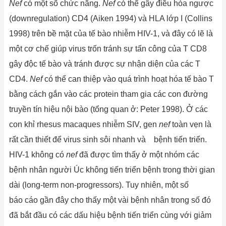
Nef
có một số chức năng.
Nef
có thể gây điều hòa ngược
(downregulation) CD4 (Aiken 1994) và HLA lớp I (Collins
1998) trên bề mặt của tế bào nhiễm HIV-1, và đây có lẽ là
một cơ chế giúp virus trốn tránh sự tấn công của T CD8
gây độc tế bào và tránh được sự nhận diện của các T
CD4.
Nef
có thể can thiệp vào quá trình hoạt hóa tế bào T
bằng cách gắn vào các protein tham gia các con đường
truyền tín hiệu nội bào (tổng quan ở: Peter 1998). Ở các
con khỉ rhesus macaques nhiễm SIV, gen
nef
toàn vẹn là
rất cần thiết để virus sinh sôi nhanh và bệnh tiến triển.
HIV-1 không có
nef
đã được tìm thấy ở một nhóm các
bệnh nhân người Úc không tiến triển bệnh trong thời gian
dài (long-term non-progressors). Tuy nhiên, một số
báo cáo gần đây cho thấy một vài bệnh nhân trong số đó
đã bắt đầu có các dấu hiệu bệnh tiến triển cùng với giảm