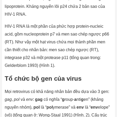
lipoprotein. Kháng nguyên lõi p24 chứa 2 bản sao của
HIV-1 RNA.
HIV-1 RNA là một phần của phức hợp protein-nucleic
acid, gồm nucleoprotein p7 và men sao chép ngược p66
(RT). Như vậy một hạt virus chứa mọi thành phần men
cần thiết cho nhân bản: men sao chép ngược (RT),
integrase p32 và một protease p11 (tổng quan trong:
Gelderblom 1993) (Hình 1).
Tổ
chức
bộ gen của virus
Mọi retrovirus có khả năng nhân bản đều dựa vào 3 gen:
gag
,
pol
và
env
:
gag
có nghĩa “
g
roup-
a
nti
g
en” (kháng
nguyên nhóm),
pol
là “
pol
ymerase” và
env
là “
env
elope”
(vỏ) (tổng quan ở: Wong-Staal 1991) (Hình. 2). Cấu trúc