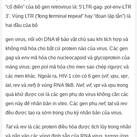
“cổ điển” của bộ gen retrovirus là: 5’LTR-gag- pol-env-LTR
3’. Vùng LTR (“
l
ong
t
erminal
r
epeat” hay “đoạn lặp tận”) là
hai đầu của bộ
gen virus, nối với DNA tế bào vật chủ sau khi tích hợp và
không mã hóa cho bất cứ protein nào của virus. Các gen
gag
và
env
mã hóa cho nucleocapsid và glycoprotein của
màng virus; gen
pol
mã hóa cho men sao chép ngược và
các men khác. Ngoài ra, HIV-1 còn có 6 gen (
vif
,
vpu
,
vpr
,
tat
,
rev
và
nef
) ở vùng RNA 9kB.
Nef,
vif,
vpr
và
vpu
trong
quá khứ được coi là các gen phụ do virus không cần các
gen này để nhân bản in vitro. Các gen phụ
nef
,
tat
và
rev
đều được tạo ra sớm trong chu kỳ nhân bản của virus.
Tat
và
rev
là các protein điều hòa được tích lũy trong nhân
và gắn vào các vùng định sẵn của RNA virus, tương ứng