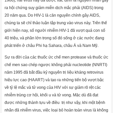
1986), hai virus này đã được xác định là nguyên nhân gây
ra hội chứng suy giảm miễn dịch mắc phải (AIDS) trong
20 năm qua. Do HIV-1 là căn nguyên chính gây AIDS,
chúng ta sẽ chỉ thảo luận tập trung vào virus này. Trên thế
giới hiện nay, số người nhiễm HIV-1 đã vượt quá con số
40 triệu, và phần lớn trong số đó sống ở các nước đang
phát triển ở châu Phi hạ Sahara, châu Á và Nam Mỹ.
Sự ra đời của các thuốc ức chế men protease và thuốc ức
chế men sao chép ngược không phải nucleotide (NNRTI)
năm 1995 đã bắt đầu kỷ nguyên trị liệu kháng retrovirus
hiệu lực cao (HAART) và tạo ra những tiến bộ vượt bậc
về tỷ lệ mắc và tử vong của HIV với sự giảm rõ rệt các
nhiễm trùng cơ hội, khối u và tử vong. Mặc dù đã đạt
được những thành tựu về điều trị như vậy, khi một bệnh
nhân đã nhiễm virus, việc loại bỏ hoàn toàn virus là không