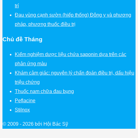
trí
Đau vùng cạnh sườn (hiếp thống) Đông y và phương
pháp, phương thuốc điều trị
Chủ đề Tháng
Kiểm nghiệm dược liệu chứa saponin dựa trên các
phản ứng màu
Khám cảm giác: nguyên lý chẩn đoán điều trị, dấu hiệu
triệu chứng
Thuốc nam chữa đau bụng
Peflacine
Stilnox
© 2009 - 2026 bởi Hội Bác Sỹ