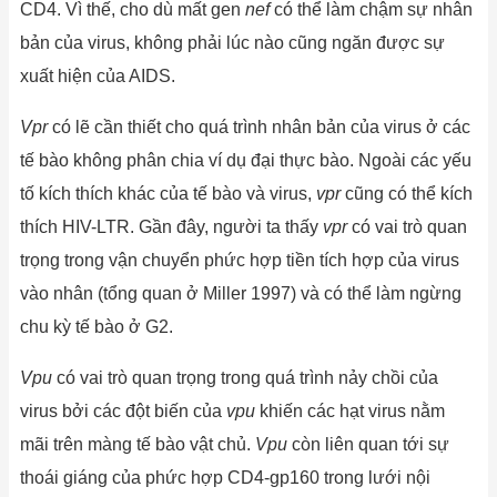
CD4. Vì thế, cho dù mất gen
nef
có thể làm chậm sự nhân
bản của virus, không phải lúc nào cũng ngăn được sự
xuất hiện của AIDS.
Vpr
có lẽ cần thiết cho quá trình nhân bản của virus ở các
tế bào không phân chia ví dụ đại thực bào. Ngoài các yếu
tố kích thích khác của tế bào và virus,
vpr
cũng có thể kích
thích HIV-LTR. Gần đây, người ta thấy
vpr
có vai trò quan
trọng trong vận chuyển phức hợp tiền tích hợp của virus
vào nhân (tổng quan ở Miller 1997) và có thể làm ngừng
chu kỳ tế bào ở G2.
Vpu
có vai trò quan trọng trong quá trình nảy chồi của
virus bởi các đột biến của
vpu
khiến các hạt virus nằm
mãi trên màng tế bào vật chủ.
Vpu
còn liên quan tới sự
thoái giáng của phức hợp CD4-gp160 trong lưới nội