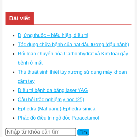
Bài viết
Dị ứng thuốc – biểu hiện, điều trị
Tác dụng chữa bệnh của hạt đậu tương (đậu nành)
Rối loạn chuyển hóa Carbonhydrat và Kim loại gây
bệnh ở mắt
Thủ thuật sinh thiết tủy xương sử dụng máy khoan
cầm tay
Điều trị bệnh da bằng laser YAG
Câu hỏi trắc nghiệm y học (25)
Ephedra (Mahuang)-Ephedra sinica
Phác đồ điều trị ngộ độc Paracetamol