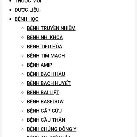
THUỐC MỚI
DƯỢC LIỆU
BỆNH HỌC
BỆNH TRUYỀN NHIỄM
BỆNH NHI KHOA
BỆNH TIÊU HÓA
BỆNH TIM MẠCH
BỆNH AMIP
BỆNH BẠCH HẦU
BỆNH BẠCH HUYẾT
BỆNH BẠI LIỆT
BỆNH BASEDOW
BỆNH CẤP CỨU
BỆNH CẦU THẬN
BỆNH CHỨNG ĐÔNG Y