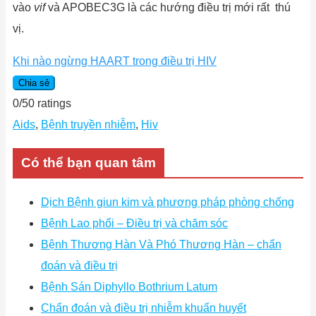
vào
vif
và APOBEC3G là các hướng điều trị mới rất thú
vị.
Khi nào ngừng HAART trong điều trị HIV
Chia sẻ
0
/
5
0
ratings
Aids
,
Bệnh truyền nhiễm
,
Hiv
Có thể bạn quan tâm
Dịch Bệnh giun kim và phương pháp phòng chống
Bệnh Lao phổi – Điều trị và chăm sóc
Bệnh Thương Hàn Và Phó Thương Hàn – chẩn
đoán và điều trị
Bệnh Sán Diphyllo Bothrium Latum
Chẩn đoán và điều trị nhiễm khuẩn huyết