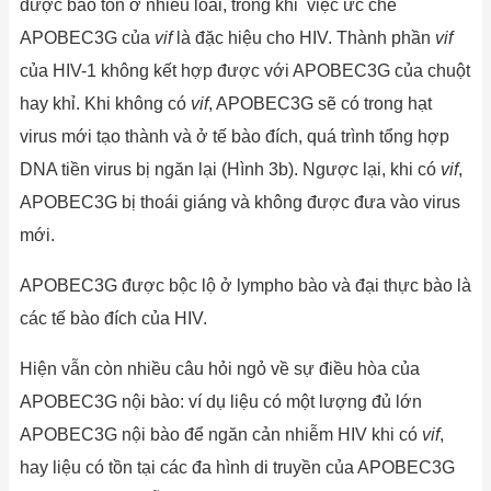
được bảo tồn ở nhiều loài, trong khi việc ức chế
APOBEC3G của
vif
là đặc hiệu cho HIV. Thành phần
vif
của HIV-1 không kết hợp được với APOBEC3G của chuột
hay khỉ. Khi không có
vif
, APOBEC3G sẽ có trong hạt
virus mới tạo thành và ở tế bào đích, quá trình tổng hợp
DNA tiền virus bị ngăn lại (Hình 3b). Ngược lại, khi có
vif
,
APOBEC3G bị thoái giáng và không được đưa vào virus
mới.
APOBEC3G được bộc lộ ở lympho bào và đại thực bào là
các tế bào đích của HIV.
Hiện vẫn còn nhiều câu hỏi ngỏ về sự điều hòa của
APOBEC3G nội bào: ví dụ liệu có một lượng đủ lớn
APOBEC3G nội bào để ngăn cản nhiễm HIV khi có
vif
,
hay liệu có tồn tại các đa hình di truyền của APOBEC3G