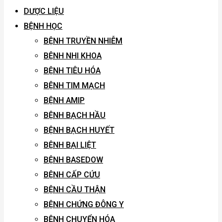
DƯỢC LIỆU
BỆNH HỌC
BỆNH TRUYỀN NHIỄM
BỆNH NHI KHOA
BỆNH TIÊU HÓA
BỆNH TIM MẠCH
BỆNH AMIP
BỆNH BẠCH HẦU
BỆNH BẠCH HUYẾT
BỆNH BẠI LIỆT
BỆNH BASEDOW
BỆNH CẤP CỨU
BỆNH CẦU THẬN
BỆNH CHỨNG ĐÔNG Y
BỆNH CHUYỂN HÓA