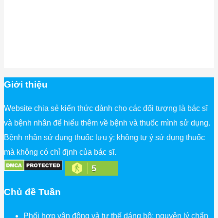
Giới thiệu
Website chia sẻ kiến thức dành cho các đối tượng là bác sĩ
và bệnh nhân để hiểu thêm về bệnh và thuốc mình sử dụng.
Bệnh nhân sử dụng thuốc lưu ý: không tự ý sử dụng thuốc
mà không có chỉ định của bác sĩ.
5
Chủ đề Tuần
Phối hợp vận động và tư thế dáng bộ: nguyên lý chẩn