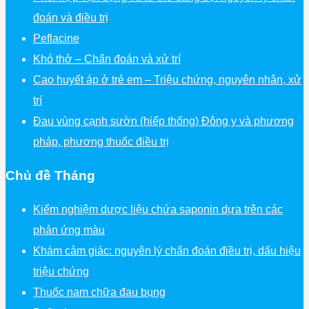
đoán và điều trị
Peflacine
Khó thở – Chẩn đoán và xử trí
Cao huyết áp ở trẻ em – Triệu chứng, nguyên nhân, xử
trí
Đau vùng cạnh sườn (hiếp thống) Đông y và phương
pháp, phương thuốc điều trị
Chủ đề Tháng
Kiểm nghiệm dược liệu chứa saponin dựa trên các
phản ứng màu
Khám cảm giác: nguyên lý chẩn đoán điều trị, dấu hiệu
triệu chứng
Thuốc nam chữa đau bụng