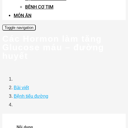
BỆNH CƠ TIM
MÓN ĂN
Toggle navigation
Các Hormon làm tăng
Glucose máu – đường
huyết
Bài viết
Bệnh tiểu đường
Nội dung