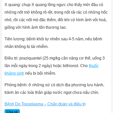
X quang: chụp X quang lồng ngực cho thấy mới đầu có
những nốt mờ không rõ rệt, trong nốt rải rác có những hốc
nhỏ, rồi các nốt mò đặc thêm, đôi khi có hình ảnh vôi hoá,
giống với hình ảnh tổn thương lao.
Tiên lượng: bệnh khỏi tự nhiên sau 4-5 năm, nếu bệnh
nhân không bị tái nhiễm.
Điều trị: praziquantel (25 mg/kg cân nặng cơ thể, uống 3
lần mỗi ngày trong 2 ngày) hoặc bithionol. Cho
thuốc
kháng sinh
nếu bị bội nhiễm.
Phòng bệnh: ở những xứ có dịch địa phương lưu hành,
tránh ăn các loài thân giáp nước ngọt chưa nấu chín.
Bệnh Do Toxoplasma – Chẩn đoán và điều trị
Chia sẻ