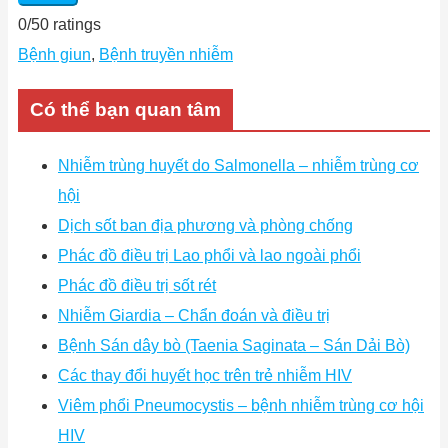
0
/
5
0
ratings
Bệnh giun
,
Bệnh truyền nhiễm
Có thể bạn quan tâm
Nhiễm trùng huyết do Salmonella – nhiễm trùng cơ
hội
Dịch sốt ban địa phương và phòng chống
Phác đồ điều trị Lao phổi và lao ngoài phổi
Phác đồ điều trị sốt rét
Nhiễm Giardia – Chẩn đoán và điều trị
Bệnh Sán dây bò (Taenia Saginata – Sán Dải Bò)
Các thay đổi huyết học trên trẻ nhiễm HIV
Viêm phổi Pneumocystis – bệnh nhiễm trùng cơ hội
HIV