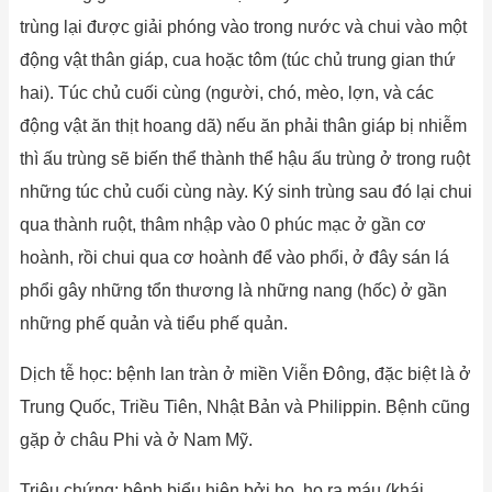
trùng lại được giải phóng vào trong nước và chui vào một
động vật thân giáp, cua hoặc tôm (túc chủ trung gian thứ
hai). Túc chủ cuối cùng (người, chó, mèo, lợn, và các
động vật ăn thịt hoang dã) nếu ăn phải thân giáp bị nhiễm
thì ấu trùng sẽ biến thể thành thể hậu ấu trùng ở trong ruột
những túc chủ cuối cùng này. Ký sinh trùng sau đó lại chui
qua thành ruột, thâm nhập vào 0 phúc mạc ở gần cơ
hoành, rồi chui qua cơ hoành để vào phổi, ở đây sán lá
phổi gây những tổn thương là những nang (hốc) ở gần
những phế quản và tiểu phế quản.
Dịch tễ học: bệnh lan tràn ở miền Viễn Đông, đặc biệt là ở
Trung Quốc, Triều Tiên, Nhật Bản và Philippin. Bệnh cũng
gặp ở châu Phi và ở Nam Mỹ.
Triệu chứng: bệnh biểu hiện bởi ho, ho ra máu (khái