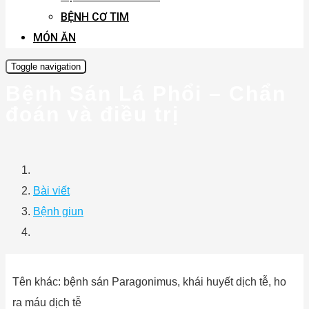
BỆNH CƠ TIM
MÓN ĂN
Toggle navigation
Bệnh Sán Lá Phổi – Chẩn
đoán và điều trị
Bài viết
Bệnh giun
Tên khác: bệnh sán Paragonimus, khái huyết dịch tễ, ho
ra máu dịch tễ