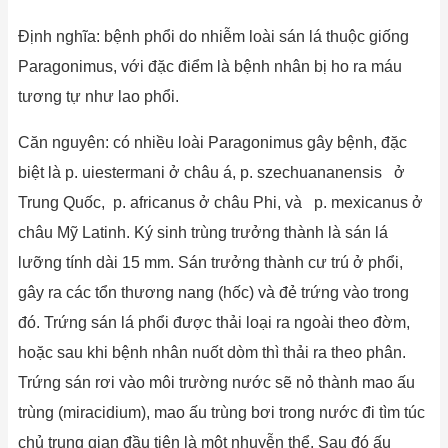
Định nghĩa: bệnh phổi do nhiễm loài sán lá thuộc giống
Paragonimus, với đặc điểm là bệnh nhân bị ho ra máu
tương tự như lao phổi.
Căn nguyên: có nhiều loài Paragonimus gây bệnh, đặc
biệt là p. uiestermani ở châu á, p. szechuananensis ở
Trung Quốc, p. africanus ở châu Phi, và p. mexicanus ở
châu Mỹ Latinh. Ký sinh trùng trưởng thành là sán lá
lưỡng tính dài 15 mm. Sán trưởng thành cư trú ở phổi,
gây ra các tổn thương nang (hốc) và đẻ trứng vào trong
đó. Trứng sán lá phổi được thải loại ra ngoài theo đờm,
hoặc sau khi bệnh nhân nuốt dòm thì thải ra theo phân.
Trứng sán rơi vào môi trường nước sẽ nỏ thành mao ấu
trùng (miracidium), mao ấu trùng bơi trong nước đi tìm túc
chủ trung gian đầu tiên là một nhuyễn thể. Sau đó ấu