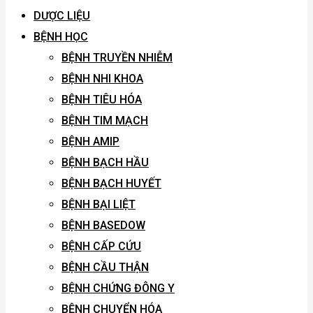
DƯỢC LIỆU
BỆNH HỌC
BỆNH TRUYỀN NHIỄM
BỆNH NHI KHOA
BỆNH TIÊU HÓA
BỆNH TIM MẠCH
BỆNH AMIP
BỆNH BẠCH HẦU
BỆNH BẠCH HUYẾT
BỆNH BẠI LIỆT
BỆNH BASEDOW
BỆNH CẤP CỨU
BỆNH CẦU THẬN
BỆNH CHỨNG ĐÔNG Y
BỆNH CHUYỂN HÓA