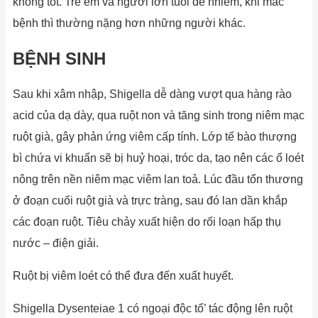
không tốt. Trẻ em và người lớn tuổi dễ nhiễm, khi mắc
bệnh thì thường nặng hơn những người khác.
BỆNH SINH
Sau khi xâm nhập, Shigella dễ dàng vượt qua hàng rào
acid của dạ dày, qua ruột non và tăng sinh trong niêm mạc
ruột già, gây phản ứng viêm cấp tính. Lớp tế bào thượng
bì chứa vi khuẩn sẽ bị huỷ hoại, tróc da, tạo nên các ổ loét
nông trên nền niêm mạc viêm lan toả. Lúc đầu tổn thương
ở đoạn cuối ruột già và trực tràng, sau đó lan dần khắp
các đoạn ruột. Tiêu chảy xuất hiện do rối loạn hấp thụ
nước – điện giải.
Ruột bị viêm loét có thể đưa đến xuất huyết.
Shigella Dysenteiae 1 có ngoại độc tổ’ tác động lên ruột