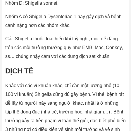
Nhóm D: Shigella sonnei.
Nhóm A có Shigella Dysenteriae 1 hay gây dịch và bệnh
cảnh nặng hơn các nhóm khác.
Các Shigella thuộc loại hiếu khí tuỳ nghi, mọc dễ dàng
trên các môi trường thường quy như EMB, Mac, Conkey,
ss… chúng nhậy cảm với các dung dịch sát khuẩn.
DỊCH TỄ
Khác với các vi khuẩn khác, chỉ cần một lương nhỏ (10-
100 vi khuẩn) Shigella cũng đủ gây bệnh. Vì thế, bệnh rất
dễ lây từ người này sang người khác, nhất là ở những
tập thể đông đúc (nhà trẻ, trường học, nhà giam…) . Bệnh
thường xảy ra trên phạm vi toàn thế giỏi, đặc biệt phổ biến
3 những nơi có điều kiện vệ sinh môi trường và vệ sinh