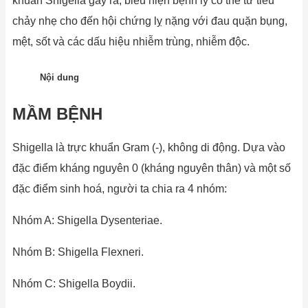
khuẩn Shigella gây ra, biểu hiện bệnh lý có thể từ tiêu
chảy nhẹ cho đến hội chứng lỵ nặng với đau quặn bụng,
mệt, sốt và các dấu hiệu nhiễm trùng, nhiễm độc.
Nội dung
MẦM BỆNH
Shigella là trực khuẩn Gram (-), không di động. Dựa vào
đặc điểm kháng nguyên 0 (kháng nguyên thân) và một số
đặc điểm sinh hoá, người ta chia ra 4 nhóm:
Nhóm A: Shigella Dysenteriae.
Nhóm B: Shigella Flexneri.
Nhóm C: Shigella Boydii.