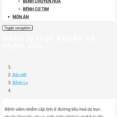
BỆNH CHUYỂN HÓA
BỆNH CƠ TIM
MÓN ĂN
Toggle navigation
Bệnh lỵ trực khuẩn và
chăm sóc
Bài viết
Bệnh Lỵ
Bệnh viêm nhiễm cấp tính ở đường tiêu hoá do trực