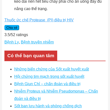
kéo dài nên hết tiêu chảy phải cho ăn uống đầy đủ
nâng cao thể trạng.
Thuốc ức chế Protease (PI) điều trị HIV
Chia sẻ
3.5
/
5
2
ratings
Bệnh Lỵ
,
Bệnh truyền nhiễm
Có thể bạn quan tâm
Những biến chứng của Sốt xuất huyết xuất
Hội chứng tim mạch trong sốt xuất huyết
Bệnh Giun Chỉ – chẩn đoán và điều trị
Nhiễm Proteus và Nhiễm Pseudomonas – Chẩn
đoán và điều trị
Sốt ban lưu hành và phòng chống dịch