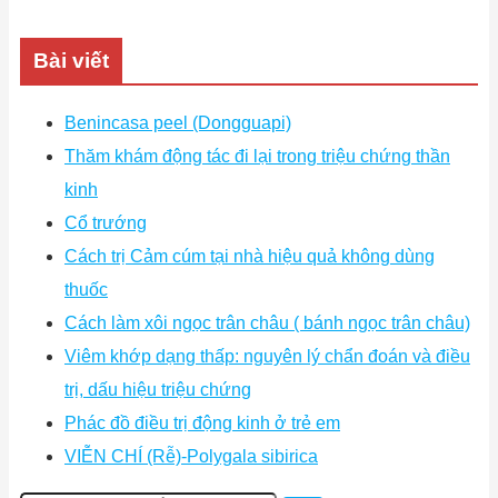
Bài viết
Benincasa peel (Dongguapi)
Thăm khám động tác đi lại trong triệu chứng thần
kinh
Cổ trướng
Cách trị Cảm cúm tại nhà hiệu quả không dùng
thuốc
Cách làm xôi ngọc trân châu ( bánh ngọc trân châu)
Viêm khớp dạng thấp: nguyên lý chẩn đoán và điều
trị, dấu hiệu triệu chứng
Phác đồ điều trị động kinh ở trẻ em
VIỄN CHÍ (Rễ)-Polygala sibirica