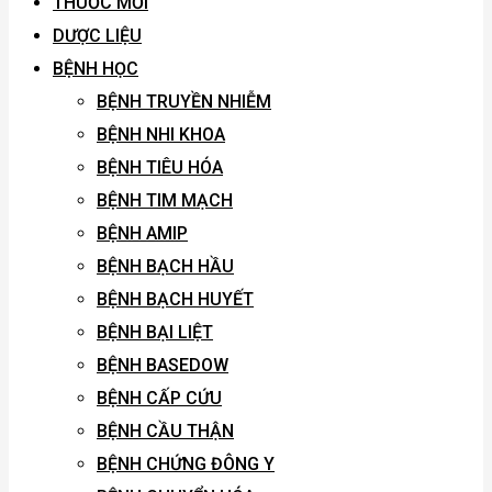
THUỐC MỚI
DƯỢC LIỆU
BỆNH HỌC
BỆNH TRUYỀN NHIỄM
BỆNH NHI KHOA
BỆNH TIÊU HÓA
BỆNH TIM MẠCH
BỆNH AMIP
BỆNH BẠCH HẦU
BỆNH BẠCH HUYẾT
BỆNH BẠI LIỆT
BỆNH BASEDOW
BỆNH CẤP CỨU
BỆNH CẦU THẬN
BỆNH CHỨNG ĐÔNG Y