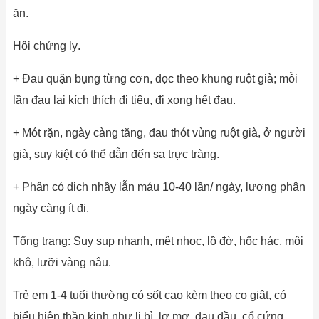
ăn.
Hội chứng lỵ.
+ Đau quặn bụng từng cơn, dọc theo khung ruột già; mỗi
lần đau lại kích thích đi tiêu, đi xong hết đau.
+ Mót rặn, ngày càng tăng, đau thót vùng ruột già, ở người
già, suy kiệt có thể dẫn đến sa trực tràng.
+ Phân có dịch nhầy lẫn máu 10-40 lần/ ngày, lượng phân
ngày càng ít đi.
Tổng trạng: Suy sụp nhanh, mệt nhọc, lồ đờ, hốc hác, môi
khô, lưỡi vàng nâu.
Trẻ em 1-4 tuổi thường có sốt cao kèm theo co giật, có
biểu hiện thần kinh như li bì, lơ mơ, đau đầu, cổ cứng.