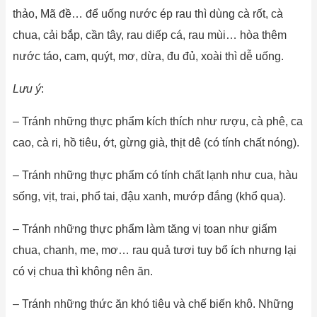
thảo, Mã đề… để uống nước ép rau thì dùng cà rốt, cà
chua, cải bắp, cần tây, rau diếp cá, rau mùi… hòa thêm
nước táo, cam, quýt, mơ, dừa, đu đủ, xoài thì dễ uống.
Lưu ý
:
– Tránh những thực phẩm kích thích như rượu, cà phê, ca
cao, cà ri, hồ tiêu, ớt, gừng già, thịt dê (có tính chất nóng).
– Tránh những thực phẩm có tính chất lạnh như cua, hàu
sống, vịt, trai, phổ tai, đậu xanh, mướp đắng (khổ qua).
– Tránh những thực phẩm làm tăng vị toan như giấm
chua, chanh, me, mơ… rau quả tươi tuy bổ ích nhưng lại
có vị chua thì không nên ăn.
– Tránh những thức ăn khó tiêu và chế biến khô. Những