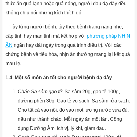
thức ăn quá lạnh hoặc quá nóng, người đau dạ dày đều
không chịu nổi những kích thích đó.
– Tùy từng người bệnh, tùy theo bệnh trạng nặng nhẹ,
cấp tính hay mạn tính mà kết hợp với
phương pháp NHỊN
ĂN
ngắn hay dài ngày trong quá trình điều trị. Với các
chứng bệnh về tiêu hóa, nhịn ăn thường mang lại kết quả
mau lẹ.
1.4. Một số món ăn tốt cho người bệnh dạ dày
Cháo Sa sâm gạo tẻ
: Sa sâm 20g, gạo tẻ 100g,
đường phèn 30g. Gạo tẻ vo sạch, Sa sâm rửa sạch.
Cho tất cả vào nồi, đổ vào một lượng nước vừa đủ,
nấu nhừ thành cháo. Mỗi ngày ăn một lần. Công
dụng Dưỡng Âm, ích vị, lý khí, giảm đau.