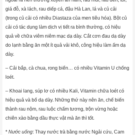
giá đỗ, xà lách, rau diếp cá, đậu Hà Lan, lá và củ cải
(trong củ cải có nhiều Diastaza của men tiêu hóa). Bột củ
cải có tác dụng làm dịch vị tiết ra bình thường, có hiệu
quả về chữa viêm niêm mạc dạ dày. Cắt cơn đau dạ dày
do lạnh bằng ăn một ít quả vải khô, công hiệu làm ấm dạ
dày.
– Cải bắp, cà chua, rong biển… có nhiều Vitamin U chống
loét.
– Khoai lang, súp lơ có nhiều Kali, Vitamin chữa loét có
hiệu quả và bổ dạ dày. Những thứ này nên ăn, chế biến
thành rau nộm, rau luộc chấm tương, trộn vừng hoặc
chiên xào bằng dầu thực vật mà ăn thì tốt.
*
Nước uống
: Thay nước trà bằng nước Ngải cứu, Cam