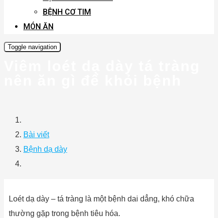
BỆNH CƠ TIM
MÓN ĂN
Toggle navigation
Viêm loét dạ dày tá tràng
nên ăn gì để khỏi bệnh
Bài viết
Bệnh dạ dày
Loét dạ dày – tá tràng là một bệnh dai dẳng, khó chữa
thường gặp trong bệnh tiêu hóa.