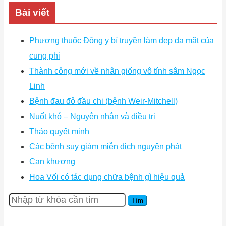
Bài viết
Phương thuốc Đông y bí truyền làm đẹp da mặt của
cung phi
Thành công mới về nhân giống vô tính sâm Ngọc
Linh
Bệnh đau đỏ đầu chi (bệnh Weir-Mitchell)
Nuốt khó – Nguyên nhân và điều trị
Thảo quyết minh
Các bệnh suy giảm miễn dịch nguyên phát
Can khương
Hoa Vối có tác dụng chữa bệnh gì hiệu quả