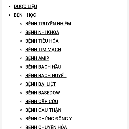
DƯỢC LIỆU
BỆNH HỌC
BỆNH TRUYỀN NHIỄM
BỆNH NHI KHOA
BỆNH TIÊU HÓA
BỆNH TIM MẠCH
BỆNH AMIP
BỆNH BẠCH HẦU
BỆNH BẠCH HUYẾT
BỆNH BẠI LIỆT
BỆNH BASEDOW
BỆNH CẤP CỨU
BỆNH CẦU THẬN
BỆNH CHỨNG ĐÔNG Y
BỆNH CHUYỂN HÓA