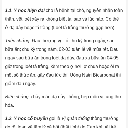
1.1. Y học hiện đại
cho là bệnh tại chỗ, nguyên nhân toàn
thân, vết loét xảy ra không biết tại sao và lúc nào. Có thể
ở dạ dày hoặc tá tràng (Loét tá tràng thường gặp hơn).
Triệu chứng
: Đau thượng vị, có chu kỳ trong ngày, sau
bữa ăn; chu kỳ trong năm, 02-03 tuần lễ về mùa rét. Đau
ngay sau bữa ăn trong loét dạ dày, đau xa bữa ăn 04-05
giờ trong loét tá tràng, kèm theo ợ hơi, ợ chua hoặc ói ra
một số thức ăn, gây đau tức thì. Uống Natri Bicarbonat thi
giảm đau ngay.
Biến chứng
: chảy máu dạ dày, thủng, hẹp môn vị, ung thư
hóa.
1.2. Y học cổ truyền
gọi là
Vị quản thống
thông thường
do rối loạn về tâm lý xã hội (thất tình) do Can khí uất trệ