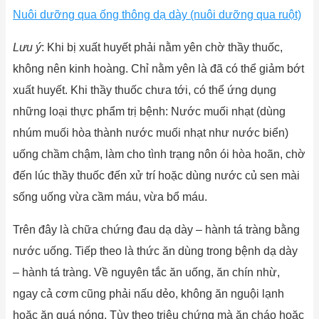
Nuôi dưỡng qua ống thông dạ dày (nuôi dưỡng qua ruột)
Lưu ý
: Khi bị xuất huyết phải nằm yên chờ thầy thuốc,
không nên kinh hoàng. Chỉ nằm yên là đã có thể giảm bớt
xuất huyết. Khi thầy thuốc chưa tới, có thể ứng dụng
những loại thực phẩm trị bệnh: Nước muối nhạt (dùng
nhúm muối hòa thành nước muối nhạt như nước biển)
uống chầm chậm, làm cho tình trạng nôn ói hòa hoãn, chờ
đến lúc thầy thuốc đến xử trí hoặc dùng nước củ sen mài
sống uống vừa cầm máu, vừa bổ máu.
Trên đây là chữa chứng đau dạ dày – hành tá tràng bằng
nước uống. Tiếp theo là thức ăn dùng trong bệnh dạ dày
– hành tá tràng. Về nguyên tắc ăn uống, ăn chín nhừ,
ngay cả cơm cũng phải nấu dẻo, không ăn nguội lạnh
hoặc ăn quá nóng. Tùy theo triệu chứng mà ăn cháo hoặc