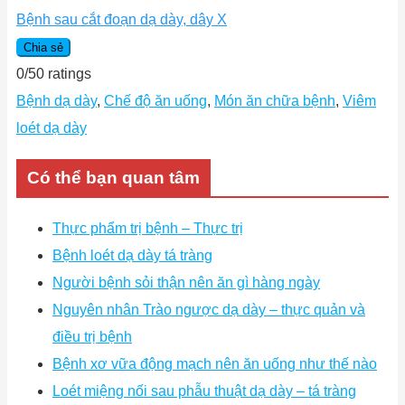
Bệnh sau cắt đoạn dạ dày, dây X
Chia sẻ
0
/
5
0
ratings
Bệnh dạ dày
,
Chế độ ăn uống
,
Món ăn chữa bệnh
,
Viêm
loét dạ dày
Có thể bạn quan tâm
Thực phẩm trị bệnh – Thực trị
Bệnh loét dạ dày tá tràng
Người bệnh sỏi thận nên ăn gì hàng ngày
Nguyên nhân Trào ngược dạ dày – thực quản và
điều trị bệnh
Bệnh xơ vữa động mạch nên ăn uống như thế nào
Loét miệng nối sau phẫu thuật dạ dày – tá tràng