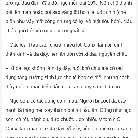
tương, đậu đen, đậu đỏ, ngô mỗi loại 10%. Nên chế thành
bột lên men hoặc bột sao vàng tốt hơn là luộc chín (chế
biến như vậy mất công nhưng có lợi về mặt tiêu hóa). Nấu
cháo gạo Lứt với ngô, ăn cũng rất tốt.
– Các loại Rau câu: chứa nhiều Iot, Canxi làm ổn định
thần kinh và dạ dày, nên ăn trộn với xì dầu nguyên chất.
– Khoai sọ: không làm dạ dày, ruột khó chịu mà có tác
dụng tăng cường sinh lực cho tế bào cơ thể, chưng cách
thủy để ăn hoặc biển đậu nấu canh hay nấu cháo ăn.
– Ngó sen: có tác dụng cầm máu. Người bị Loét dạ dày –
hành tá tràng nên xay thành bột rồi nấu ăn. Cũng như ngó
sen, cà rốt, hành củ, dưa chuột… có nhiều Vitamin C,
Canxi làm mạnh cơ dạ dày. Vì vậy, nên ăn nhiều rau xanh,
ngoài ra nên thường xuyên ăn nấm, rau mùi, rau dền, tỏi,