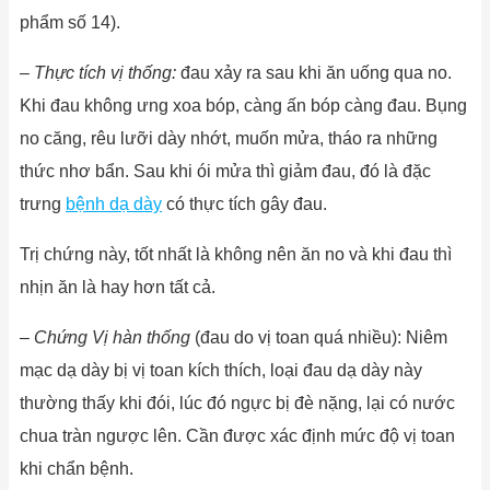
phẩm số 14).
–
Thực tích vị thống:
đau xảy ra sau khi ăn uống qua no.
Khi đau không ưng xoa bóp, càng ấn bóp càng đau. Bụng
no căng, rêu lưỡi dày nhớt, muốn mửa, tháo ra những
thức nhơ bẩn. Sau khi ói mửa thì giảm đau, đó là đặc
trưng
bệnh dạ dày
có thực tích gây đau.
Trị chứng này, tốt nhất là không nên ăn no và khi đau thì
nhịn ăn là hay hơn tất cả.
–
Chứng Vị hàn thống
(đau do vị toan quá nhiều): Niêm
mạc dạ dày bị vị toan kích thích, loại đau dạ dày này
thường thấy khi đói, lúc đó ngực bị đè nặng, lại có nước
chua tràn ngược lên. Cần được xác định mức độ vị toan
khi chẩn bệnh.