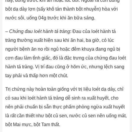
này, uống trước khi ăn hoặc lúc đói. Ngoài ra còn dùng
bột dạ dày lợn (sấy khô tán thành bột nhuyễn) hòa với
nước sôi, uống 04g trước khi ăn bữa sáng.
–
Chứng đau loét hành tá tràng
: Đau của loét hành tá
tràng thường xuất hiện sau khi ăn hai, ba giờ, có lúc
người bệnh ăn no rồi ngủ hoặc đêm khuya đang ngủ bị
cơn đau làm tỉnh giấc, đó là đặc trưng của chứng đau loét
hành tá tràng. Vị trí đau cũng ở hõm ức, nhưng lệch sang
tay phải và thấp hơn một chút.
Trị chứng này hoàn toàn giống với trị liệu loét dạ dày, chỉ
có sau khi loét hành tá tràng dễ sinh ra xuất huyết, cho
nên phải chuẩn bị sẵn thực phẩm phòng ngừa xuất huyết
là rất cần thiết như bột củ sen, nước củ sen nên uống mát,
bột Mai mực, bột Tam thất.