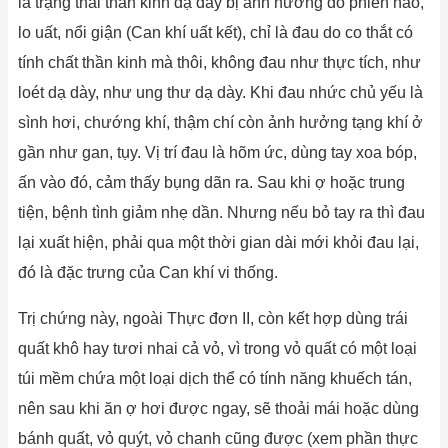
là trạng thái thần kinh dạ dày bị ảnh hưởng do phiền não,
lo uất, nổi giận (Can khí uất kết), chỉ là đau do co thắt có
tính chất thần kinh mà thôi, không đau như thực tích, như
loét dạ dày, như ung thư dạ dày. Khi đau nhức chủ yếu là
sình hơi, chướng khí, thậm chí còn ảnh hưởng tạng khí ở
gần như gan, tụy. Vị trí đau là hõm ức, dùng tay xoa bóp,
ấn vào đó, cảm thấy bụng dãn ra. Sau khi ợ hoặc trung
tiện, bệnh tình giảm nhẹ dần. Nhưng nếu bỏ tay ra thì đau
lại xuất hiện, phải qua một thời gian dài mới khỏi đau lại,
đó là đặc trưng của Can khí vi thống.
Trị chứng này, ngoài Thực đơn II, còn kết hợp dùng trái
quất khô hay tươi nhai cả vỏ, vì trong vỏ quất có một loại
túi mềm chứa một loại dịch thể có tính năng khuếch tán,
nên sau khi ăn ợ hơi được ngay, sẽ thoải mái hoặc dùng
bánh quất, vỏ quýt, vỏ chanh cũng được (xem phần thực