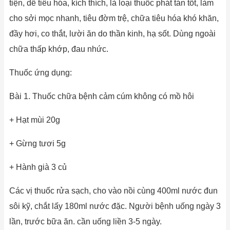
tiện, dễ tiêu hóa, kích thích, là loại thuốc phát tán tốt, làm
cho sởi mọc nhanh, tiêu đờm trệ, chữa tiêu hóa khó khăn,
đầy hơi, co thắt, lười ăn do thần kinh, hạ sốt. Dùng ngoài
chữa thấp khớp, đau nhức.
Thuốc ứng dụng:
Bài 1. Thuốc chữa bệnh cảm cúm không có mồ hôi
+ Hạt mùi 20g
+ Gừng tươi 5g
+ Hành già 3 củ
Các vị thuốc rửa sạch, cho vào nồi cùng 400ml nước đun
sôi kỹ, chắt lấy 180ml nước đặc. Người bệnh uống ngày 3
lần, trước bữa ăn. cần uống liền 3-5 ngày.