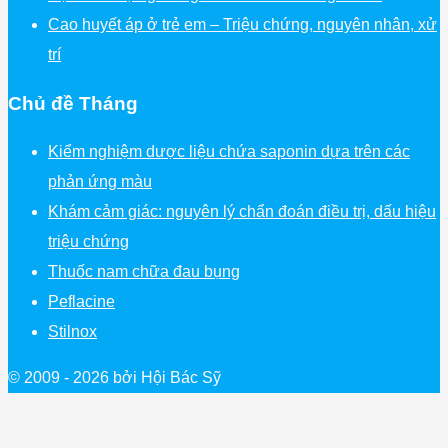
Cao huyết áp ở trẻ em – Triệu chứng, nguyên nhân, xử
trí
Chủ đề Tháng
Kiểm nghiệm dược liệu chứa saponin dựa trên các
phản ứng màu
Khám cảm giác: nguyên lý chẩn đoán điều trị, dấu hiệu
triệu chứng
Thuốc nam chữa đau bụng
Peflacine
Stilnox
© 2009 - 2026 bởi Hội Bác Sỹ