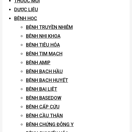
THUỐC MỚI
DƯỢC LIỆU
BỆNH HỌC
BỆNH TRUYỀN NHIỄM
BỆNH NHI KHOA
BỆNH TIÊU HÓA
BỆNH TIM MẠCH
BỆNH AMIP
BỆNH BẠCH HẦU
BỆNH BẠCH HUYẾT
BỆNH BẠI LIỆT
BỆNH BASEDOW
BỆNH CẤP CỨU
BỆNH CẦU THẬN
BỆNH CHỨNG ĐÔNG Y