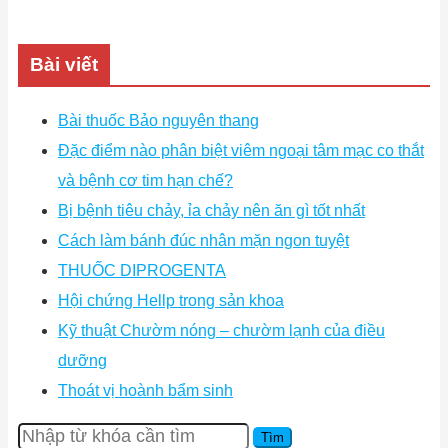
Bài viết
Bài thuốc Bảo nguyên thang
Đặc điểm nào phân biệt viêm ngoại tâm mạc co thắt
và bệnh cơ tim hạn chế?
Bị bệnh tiêu chảy, ỉa chảy nên ăn gì tốt nhất
Cách làm bánh đúc nhân mặn ngon tuyệt
THUỐC DIPROGENTA
Hội chứng Hellp trong sản khoa
Kỹ thuật Chườm nóng – chườm lạnh của điều
dưỡng
Thoát vị hoành bẩm sinh