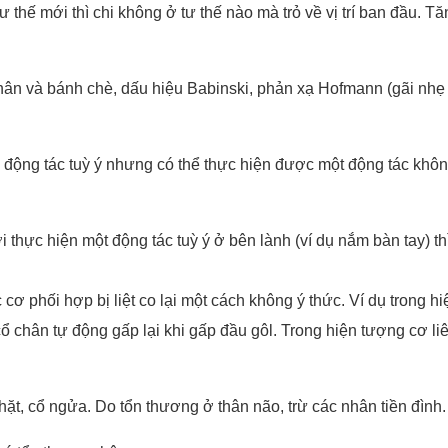
i thì chi không ở tư thế nào mà trỏ về vị trí ban đầu. Tăng 
n và bánh chè, dấu hiệu Babinski, phản xạ Hofmann (gãi nhẹ 
ng tác tuỳ ý nhưng có thể thực hiện được một động tác không 
thực hiện một động tác tuỳ ý ở bên lành (ví dụ nắm bàn tay) thì 
 cơ phối hợp bị liệt co lại một cách không ý thức. Ví dụ trong 
chân tự động gấp lại khi gấp đầu gôl. Trong hiện tượng cơ liê
, cổ ngửa. Do tổn thương ở thân não, trừ các nhân tiền đình.