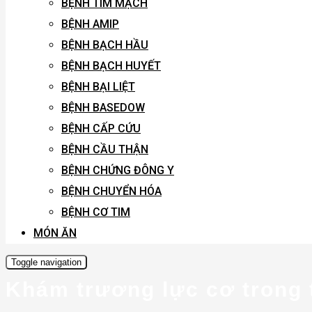
BỆNH TIM MẠCH
BỆNH AMIP
BỆNH BẠCH HẦU
BỆNH BẠCH HUYẾT
BỆNH BẠI LIỆT
BỆNH BASEDOW
BỆNH CẤP CỨU
BỆNH CẦU THẬN
BỆNH CHỨNG ĐÔNG Y
BỆNH CHUYỂN HÓA
BỆNH CƠ TIM
MÓN ĂN
Toggle navigation
Khám trương lực cơ trong 