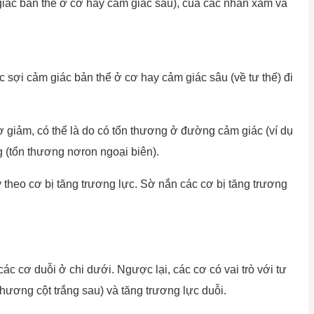
giác bản thể ở cơ hay cảm giác sâu), của các nhân xám và
sợi cảm giác bản thể ở cơ hay cảm giác sâu (về tư thế) đi
cơ giảm, có thể là do có tổn thương ở đường cảm giác (ví dụ
g (tổn thương nơron ngoại biên).
 theo cơ bị tăng trương lực. Sờ nắn các cơ bị tăng trương
c cơ duỗi ở chi dưới. Ngược lại, các cơ có vai trò với tư
 thương cột trắng sau) và tăng trương lực duỗi.