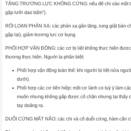
TĂNG TRƯƠNG LỰC KHÔNG CỨNG: nếu để chi vào một tư thế mớ
gập lưỡi dao bấm”).
RỐI LOẠN PHẢN XẠ: các phản xạ gân tăng, rung giật bàn châ
gập lại), giảm trương lực cơ bụng.
PHỐI HỢP VẬN ĐỘNG: các cơ bị liệt không thực hiện được độ
thương thực hiện. Người ta phân biệt:
Phối hợp vận động toàn thể: khi người bị liệt nửa người 
dưới).
Phối hợp các cơ liên hiệp: một cơ lành co tuỳ ý làm các
muốn nhưng không gấp được cổ chân nhưng lại thấy cổ 
tay doãng ra.
DUỖI CỨNG MẤT NÃO: các chi và cổ duỗi cứng, hàm cắn chặt