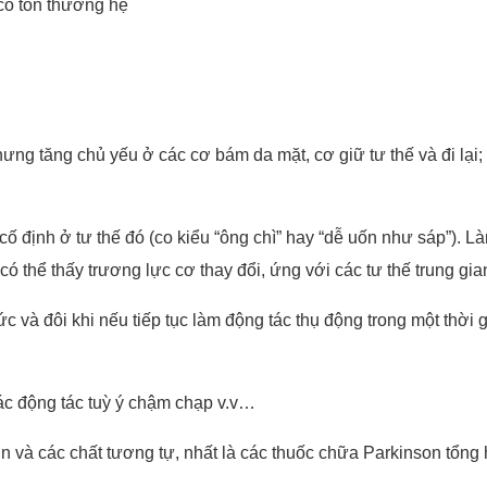
 có tổn thương hệ
g tăng chủ yếu ở các cơ bám da mặt, cơ giữ tư thế và đi lại; 
ịnh ở tư thế đó (co kiểu “ông chì” hay “dễ uốn như sáp”). Làm
ó thể thấy trương lực cơ thay đổi, ứng với các tư thế trung gian
c và đôi khi nếu tiếp tục làm động tác thụ động trong một thời g
động tác tuỳ ý chậm chạp v.v…
à các chất tương tự, nhất là các thuốc chữa Parkinson tổng 