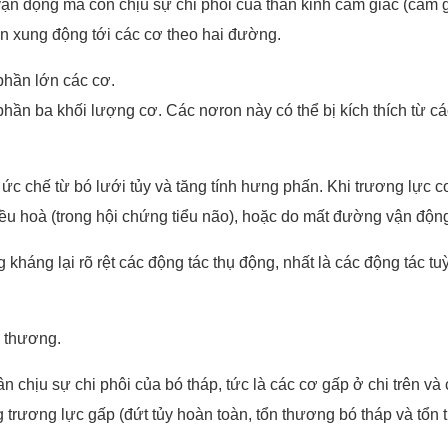
ận động mà còn chịu sự chi phối của thần kinh cảm giác (cảm 
ền xung động tới các cơ theo hai đường.
phần lớn các cơ.
 ba khối lượng cơ. Các nơron này có thể bị kích thích từ các 
 ức chế từ bó lưới tủy và tăng tính hưng phấn. Khi trương lực 
iều hoà (trong hội chứng tiểu não), hoặc do mất đường vận độn
áng lại rõ rệt các động tác thụ động, nhất là các động tác tuỳ
n thương.
u sự chi phôi của bó tháp, tức là các cơ gấp ở chi trên và cá
tăng trương lực gấp (đứt tủy hoàn toàn, tổn thương bó tháp và tổn