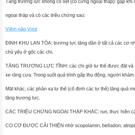
Tăng trương lực không có liệt (co cứng ngoại tháp): gặp khi
ngoại tháp và có các triệu chứng sau:
Viêm não Virut
ĐỊNH KHU LAN TỎA: trương lực tăng dần ở tất cả các cơ nhưn
chủ yếu ở gốc các chi.
TĂNG TRƯƠNG LỰC TĨNH: các chi giữ tư thế được đặt và cố đ
xe răng cưa. Trong suốt quá trình gấp thụ động, người khám c
Mặt khác, các phản xạ tư thế (cố định các tư thê) tăng quá mứ
tăng trương lực.
CÁC TRIỆU CHỨNG NGOẠI THÁP KHÁC: run, thực hiện các 
CO CƠ ĐƯỢC CẢI THIỆN nhờ scopolamin, belladon, atropin v