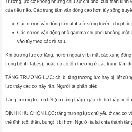
Trương lực cơ không những chịu sự chi phối của thần kinh v
của tiểu não. Các trung tâm vận động cao hơn tủy sống truy
Các nơron vận động lớn alpha ở sừng trước, chi phối 
Các nơron vận động nhỏ gamma chi phối khoảng một phần
vào tủy theo các rễ sau.
Khi trương lực cơ tăng, nơron ngoại vi bị mất các xung động
trong bệnh Tabès), hoặc do có tổn thương ở các trung tâm đ
TĂNG TRƯƠNG LỰC: chi bị tăng trương lực hay bị liệt cứng kh
lực thấy các cơ này rắn. Người ta phân biệt:
Tăng trương lực có liệt (co cứng tháp): gặp khi bó tháp bị tổ
ĐỊNH KHU CHỌN LỌC: tăng trương lực chủ yếu ở các cơ vân chị
thế tĩnh (cổ, thân, bụng) ít bị hơn. Người ta lại chia thành 