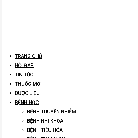
TRANG CHỦ
HỎI ĐÁP
TIN TỨC
THUỐC MỚI
DƯỢC LIỆU
BỆNH HỌC
BỆNH TRUYỀN NHIỄM
BỆNH NHI KHOA
BỆNH TIÊU HÓA