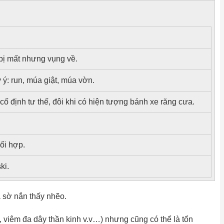
 bị mất nhưng vụng về.
 ý: run, múa giật, múa vờn.
 cố định tư thế, đôi khi có hiện tượng bánh xe răng cưa.
ối hợp.
ki.
 sờ nắn thấy nhẽo.
c, viêm đa dây thần kinh v.v…) nhưng cũng có thể là tổn