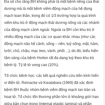
Đa số cho rằng BH không phải là một bệnh riêng của thái
dương mà là một bệnh viêm động mạch của hệ đọng
mạch toan thân, trong đó có 1/3 trường hợp la quá trình
viêm khu trú ở động mạch thái dương nông và các nhánh
của động mạch cảnh ngoài. Ngoài ra BH còn khu trú ở
nhiều động mạch của các cơ quan khác nhau (như các
động mạch não hệ cảnh, sống – nền, tuỷ sống, mật, hàm,
lưỡi, chủ, chậu, mạc treo, vành, phổi…); do đó, biểu hiện
lâm sàng của bệnh Horton rất đa dạng tuỳ theo khu trú
bệnh lý. Tỷ lệ tử vong cao (10%).
Tổ chức bệnh học: các kết quả nghiên cứu trên kính hiển
vi điện tử, Reinacke và Kwatabara (1969) đã xác định
bệnh BH thuộc nhóm bệnh viêm động mạch lan tràn và
hoại tử. Tổ chức tổn thương phần lớn ở khoảng giới hạn
giữa bản chun trong (internal elastic lamina) và phần