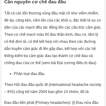
Căn nguyên cơ chế đau đầu
Tất cả các tổn thương vùng đầu mặt cổ như viêm nhiễm,
đè ép, căng kéo, xâm lấn của các khôi u, đặc biệt là sự co
dãn của các mạch đều tác động lên các cấu trúc cảm giác.
Theo cơ chế mạch máu thì đau thần kinh, đau cơ, tâm lý
có thể đơn lẻ, có thể kết hợp với nhau theo các đường
dẫn truyền cảm giác đi lên gây đau, kết hợp với các hệ
thống kiểm tra cảm giác đau tạo thành cơ chế đau và
chống đau của cơ thể (xem bài Đại cương điều trị đau).
Phân loại đau đầu
Theo Hội đau đầu quốc tế (international headache society
– IHS) công bố năm 2004 bao gồm 14 nhóm, đó là:
Đau đầu tiên phát (Primary headaches): (Ị) Đau nửa đầu