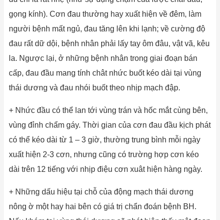
gọng kính). Cơn đau thường hay xuất hiện về đêm, làm
người bệnh mất ngủ, đau tăng lên khi lạnh; về cường độ
đau rất dữ dội, bệnh nhân phải lấy tay ôm đâu, vật vã, kêu
la. Ngược lại, ở những bệnh nhân trong giai đoạn bán
cấp, đau đầu mang tính chât nhức buốt kéo dài tại vùng
thái dương và đau nhói buốt theo nhịp mạch đập.
+ Nhức đầu có thể lan tới vùng trán và hốc mắt cùng bên,
vùng đỉnh chẩm gáy. Thời gian của cơn đau đầu kịch phát
có thể kéo dài từ 1 – 3 giờ, thường trung bình mỗi ngày
xuất hiện 2-3 cơn, nhưng cũng có trường hợp cơn kéo
dài trên 12 tiếng với nhịp điệu cơn xuât hiện hàng ngày.
+ Những dấu hiệu tại chỗ của động mạch thái dương
nông ờ một hay hai bên có giá trị chẩn đoán bệnh BH.