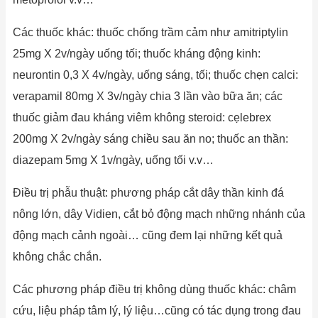
Các thuốc khác: thuốc chống trầm cảm như amitriptylin
25mg X 2v/ngày uống tối; thuốc kháng động kinh:
neurontin 0,3 X 4v/ngày, uống sáng, tối; thuốc chẹn calci:
verapamil 80mg X 3v/ngày chia 3 lần vào bữa ăn; các
thuốc giảm đau kháng viêm không steroid: cẹlebrex
200mg X 2v/ngày sáng chiều sau ăn no; thuốc an thần:
diazepam 5mg X 1v/ngày, uống tối v.v…
Điều trị phẫu thuật: phương pháp cắt dây thần kinh đá
nông lớn, dây Vidien, cắt bỏ động mạch những nhánh của
động mạch cảnh ngoài… cũng đem lại những kết quả
không chắc chắn.
Các phương pháp điều trị không dùng thuốc khác: châm
cứu, liệu pháp tâm lý, lý liệu…cũng có tác dụng trong đau