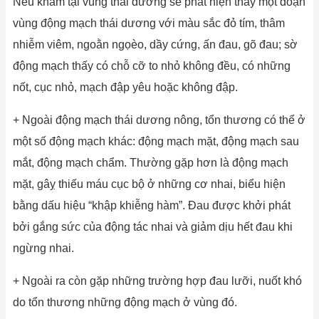
Nếu khám tại vùng thái dương sẽ phát hiện thấy một đoạn
vùng động mạch thái dương với màu sắc đỏ tím, thâm
nhiễm viêm, ngoằn ngọèo, dầy cứng, ấn đau, gõ đau; sờ
động mạch thấy có chỗ cỡ to nhỏ không đều, có những
nốt, cục nhỏ, mạch đập yêu hoặc không đập.
+ Ngoài động mạch thái dương nông, tổn thương có thể ở
một số động mạch khác: động mạch mặt, động mạch sau
mắt, động mạch chẩm. Thường gặp hơn là động mạch
mặt, gâỵ thiếu máu cục bộ ở những cơ nhai, biểu hiện
bằng dấu hiệu “khập khiễng hàm”. Đau được khởi phát
bởi gắng sức của động tác nhai và giảm dịu hết đau khi
ngừng nhai.
+ Ngoài ra còn gặp những trường hợp đau lưỡi, nuốt khó
do tổn thương những động mạch ở vùng đó.