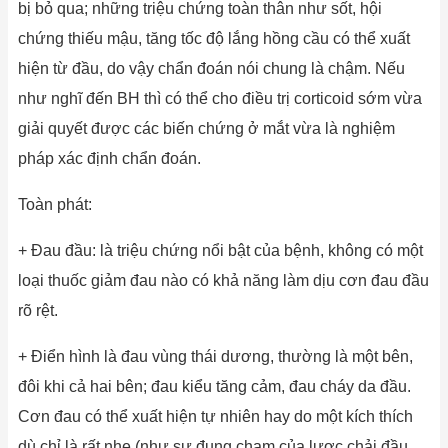
bị bỏ qua; những triệu chứng toàn thân như sốt, hội
chứng thiếu mậu, tăng tốc độ lắng hồng cầu có thể xuất
hiện từ đầu, do vậy chẩn đoán nói chung là chậm. Nếu
như nghĩ đến BH thì có thể cho điều trị corticoid sớm vừa
giải quyết được các biến chứng ở mắt vừa là nghiệm
pháp xác định chẩn đoán.
Toàn phát:
+ Đau đầu: là triệu chứng nổi bật của bệnh, không có một
loại thuốc giảm đau nào có khả năng làm dịu cơn đau đầu
rõ rệt.
+ Điển hình là đau vùng thái dương, thường là một bên,
đôi khi cả hai bên; đau kiểu tăng cảm, đau cháy da đầu.
Cơn đau có thể xuất hiện tự nhiên hay do một kích thích
dù chỉ là rất nhẹ (như sự đụng chạm của lược chải đầu,