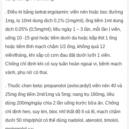
. Điều trị bằng tartrat ergotamin: viên nén hoặc bọc đường
1mg, lọ 10ml dung dịch 0,1% (1mg/ml), ống tiêm 1ml dung
dịch 0,05% (0,5mg/ml); liều ngày 1 – 3 lần, mỗi lần Ị viên,
uống 10 -15 giọt hoặc tiêm dưới da hoặc bắp thịt 1 ống
hoặc tiêm tĩnh mạch chậm 1/2 ống, không quá 12
viên/tháng, khi sắp có cơn đau đặt dưới lưỡi 1 viên.
Chống chỉ định khi có suy tuần hoàn ngoại vi, bệnh mạch
vành, phụ nữ có thai.
. Thuốc chẹn beta: propanolol (avlocardyl) viên nén 40 và
25mg ống tiêm 2ml/1mg và 5mg; nang trụ 160mg, liều
dùng 200mg/ngày chia 2 lần uống trước bữa ăn. Chống
chỉ định hen, suy tim, bloc nhĩ thất độ II và III, mạch chậm
dưới 50 nhịp/phút có thể dùng nadolol, atenolol, timolol,
metoprolol v.v…