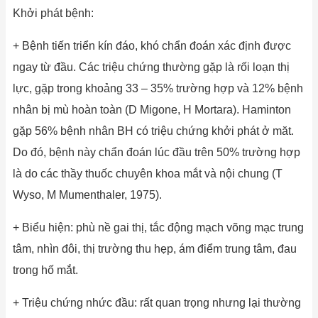
Khởi phát bệnh:
+ Bệnh tiến triển kín đáo, khó chẩn đoán xác định được
ngay từ đầu. Các triệu chứng thường gặp là rối loạn thị
lực, gặp trong khoảng 33 – 35% trường hợp và 12% bệnh
nhân bị mù hoàn toàn (D Migone, H Mortara). Haminton
gặp 56% bệnh nhân BH có triệu chứng khởi phát ở măt.
Do đó, bệnh này chẩn đoán lúc đầu trên 50% trường hợp
là do các thầy thuốc chuyên khoa mắt và nội chung (T
Wyso, M Mumenthaler, 1975).
+ Biểu hiện: phù nề gai thị, tắc động mạch võng mạc trung
tâm, nhìn đôi, thị trường thu hẹp, ám điểm trung tâm, đau
trong hố mắt.
+ Triệu chứng nhức đầu: rất quan trọng nhưng lại thường