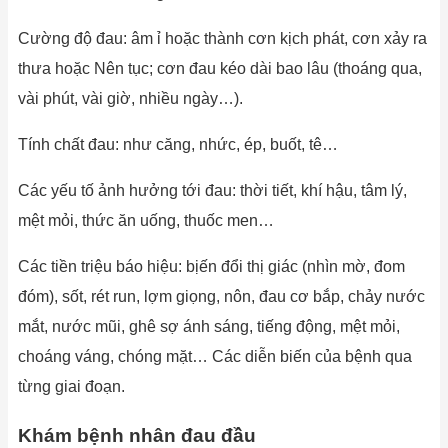
Cường độ đau: âm ỉ hoặc thành cơn kịch phát, cơn xảy ra
thưa hoặc Nên tục; cơn đau kéo dài bao lâu (thoáng qua,
vài phút, vài giờ, nhiều ngày…).
Tính chất đau: như căng, nhức, ép, buốt, tê…
Các yếu tố ảnh hưởng tới đau: thời tiết, khí hậu, tâm lý,
mệt mỏi, thức ăn uống, thuốc men…
Các tiền triệu báo hiệu: bịến đổi thị giác (nhìn mờ, đom
đóm), sốt, rét run, lợm giọng, nôn, đau cơ bắp, chảy nước
mắt, nước mũi, ghê sợ ánh sáng, tiếng động, mệt mỏi,
choáng váng, chóng mặt… Các diễn biến của bệnh qua
từng giai đoạn.
Khám bệnh nhân đau đầu