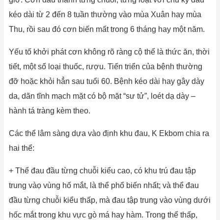
kéo dài từ 2 đến 8 tuần thường vào mùa Xuân hay mùa
Thu, rồi sau đó cơn biến mất trong 6 tháng hay một năm.
Yếu tố khởi phát cơn không rõ ràng cộ thể là thức ăn, thời
tiết, một số loại thuốc, rượu. Tiến triển của bệnh thường
đỡ hoặc khỏi hẳn sau tuổi 60. Bệnh kéo dài hay gây dày
da, dãn tĩnh mạch mặt có bộ mặt “sư tử”, loét dạ dày –
hành tá tràng kèm theo.
Các thể lâm sàng dựa vào định khu đau, K Ekbom chia ra
hai thể:
+ Thể đau đầu từng chuỗi kiểu cao, có khu trú đau tập
trung vàọ vùng hố mắt, là thể phổ biến nhất; và thể đau
đầu từng chuỗi kiểu thấp, mà đau tập trung vào vùng dưới
hốc mắt trong khu vực gò má hay hàm. Trong thể thấp,