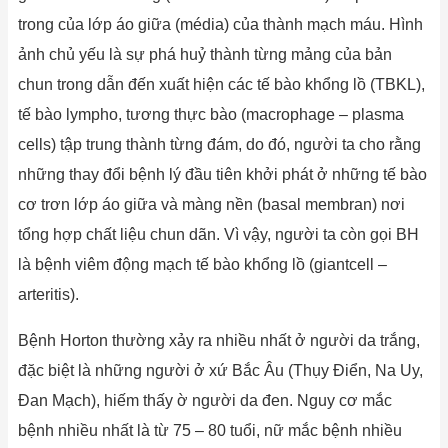
trong của lớp áo giữa (média) của thành mạch máu. Hình
ảnh chủ yếu là sự phá huỷ thành từng mảng của bản
chun trong dẫn đến xuất hiện các tế bào khổng lồ (TBKL),
tế bào lympho, tương thực bào (macrophage – plasma
cells) tập trung thành từng đám, do đó, người ta cho rằng
những thay đổi bệnh lý đầu tiên khởi phát ở những tế bào
cơ trơn lớp áo giữa và màng nền (basal membran) nơi
tổng hợp chất liệu chun dãn. Vì vậy, người ta còn gọi BH
là bệnh viêm động mạch tế bào khổng lồ (giantcell –
arteritis).
Bệnh Horton thường xảy ra nhiều nhất ở người da trắng,
đặc biệt là những người ở xứ Bắc Âu (Thụy Điển, Na Uy,
Đan Mạch), hiếm thấy ờ người da đen. Nguy cơ mắc
bệnh nhiều nhất là từ 75 – 80 tuổi, nữ mắc bệnh nhiều