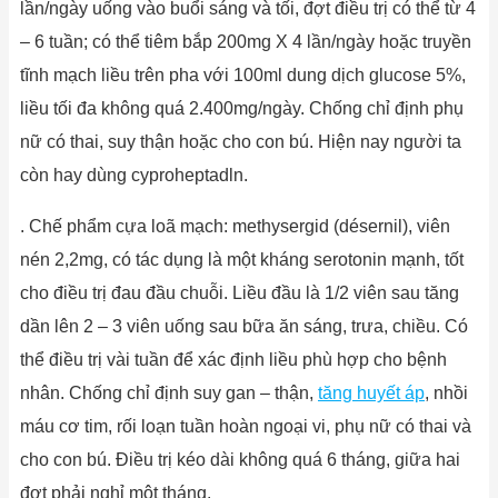
lần/ngày uống vào buổi sáng và tối, đợt điều trị có thể từ 4
– 6 tuần; có thể tiêm bắp 200mg X 4 lần/ngày hoặc truyền
tĩnh mạch liều trên pha với 100ml dung dịch glucose 5%,
liều tối đa không quá 2.400mg/ngày. Chống chỉ định phụ
nữ có thai, suy thận hoặc cho con bú. Hiện nay người ta
còn hay dùng cyproheptadln.
. Chế phẩm cựa loã mạch: methysergid (désernil), viên
nén 2,2mg, có tác dụng là một kháng serotonin mạnh, tốt
cho điều trị đau đầu chuỗi. Liều đầu là 1/2 viên sau tăng
dần lên 2 – 3 viên uống sau bữa ăn sáng, trưa, chiều. Có
thể điều trị vài tuần để xác định liều phù hợp cho bệnh
nhân. Chống chỉ định suy gan – thận,
tăng huyết áp
, nhồi
máu cơ tim, rối loạn tuần hoàn ngoại vi, phụ nữ có thai và
cho con bú. Điều trị kéo dài không quá 6 tháng, giữa hai
đợt phải nghỉ một tháng.