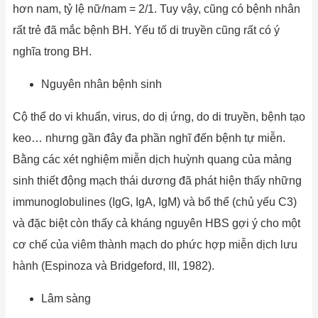
hơn nam, tỷ lệ nữ/nam = 2/1. Tuy vậy, cũng có bệnh nhân
rất trẻ đã mắc bệnh BH. Yếu tố di truyền cũng rất có ý
nghĩa trong BH.
Nguyên nhân bệnh sinh
Cộ thể do vi khuẩn, virus, do dị ứng, do di truyền, bệnh tạo
keo… nhưng gần đây đa phần nghĩ đến bệnh tự miễn.
Bằng các xét nghiệm miễn dịch huỳnh quang của mảng
sinh thiết động mạch thái dương đã phát hiện thấy những
immunoglobulines (IgG, IgA, IgM) và bổ thể (chủ yếu C3)
và đặc biệt còn thấy cả kháng nguyên HBS gợi ý cho một
cơ chế của viêm thành mạch do phức hợp miễn dịch lưu
hành (Espinoza và Bridgeford, III, 1982).
Lâm sàng