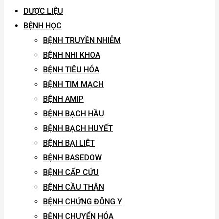
DƯỢC LIỆU
BỆNH HỌC
BỆNH TRUYỀN NHIỄM
BỆNH NHI KHOA
BỆNH TIÊU HÓA
BỆNH TIM MẠCH
BỆNH AMIP
BỆNH BẠCH HẦU
BỆNH BẠCH HUYẾT
BỆNH BẠI LIỆT
BỆNH BASEDOW
BỆNH CẤP CỨU
BỆNH CẦU THẬN
BỆNH CHỨNG ĐÔNG Y
BỆNH CHUYỂN HÓA