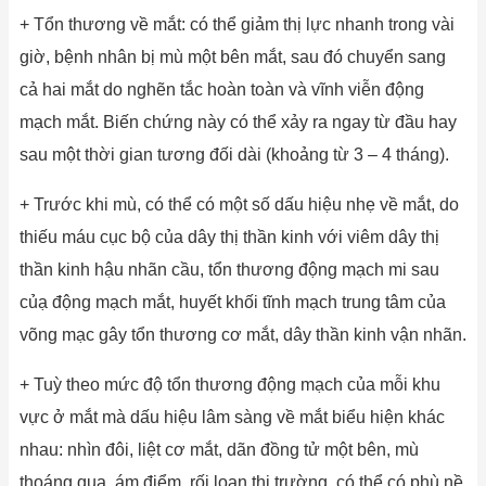
+ Tổn thương về mắt: có thể giảm thị lực nhanh trong vài
giờ, bệnh nhân bị mù một bên mắt, sau đó chuyển sang
cả hai mắt do nghẽn tắc hoàn toàn và vĩnh viễn động
mạch mắt. Biến chứng này có thể xảy ra ngay từ đầu hay
sau một thời gian tương đối dài (khoảng từ 3 – 4 tháng).
+ Trước khi mù, có thể có một số dấu hiệu nhẹ về mắt, do
thiếu máu cục bộ của dây thị thần kinh với viêm dây thị
thần kinh hậu nhãn cầu, tổn thương động mạch mi sau
củạ động mạch mắt, huyết khối tĩnh mạch trung tâm của
võng mạc gây tổn thương cơ mắt, dây thần kinh vận nhãn.
+ Tuỳ theo mức độ tổn thương động mạch của mỗi khu
vực ở mắt mà dấu hiệu lâm sàng về mắt biểu hiện khác
nhau: nhìn đôi, liệt cơ mắt, dãn đồng tử một bên, mù
thoáng qua, ám điểm, rối loạn thị trường, có thể có phù nề