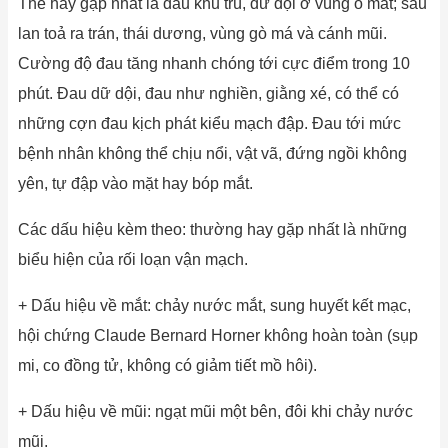
Thể hay gặp nhất là đau khu trú, dữ dội ở vùng ổ mắt; sau
lan toả ra trán, thái dương, vùng gò má và cánh mũi.
Cường độ đau tăng nhanh chóng tới cực điểm trong 10
phút. Đau dữ dội, đau như nghiền, giằng xé, có thể có
những cợn đau kịch phát kiểu mạch đập. Đau tới mức
bệnh nhân không thể chịu nổi, vật vã, đứng ngồi không
yên, tự đập vào mặt hay bóp mắt.
Các dấu hiệu kèm theo: thường hay gặp nhất là những
biểu hiện của rối loạn vận mạch.
+ Dấu hiệu về mắt: chảy nước mắt, sung huyết kết mạc,
hội chứng Claude Bernard Horner không hoàn toàn (sụp
mi, co đồng tử, không có giảm tiết mồ hôi).
+ Dấu hiệu về mũi: ngạt mũi một bên, đôi khi chảy nước
mũi.