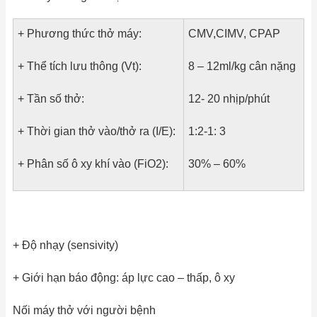
+ Phương thức thở máy:
CMV,CIMV, CPAP
+ Thể tích lưu thông (Vt):
8 – 12ml/kg
cân nặng
+ Tần số thở:
12- 20 nhịp/phút
+ Thời gian thở vào/thở ra (I/E):
1:2-1: 3
+ Phân số ô xy khí vào (FiO2):
30% – 60%
+ Độ nhạy (sensivity)
+ Giới hạn báo động: áp lực cao – thấp, ô xy
Nối máy thở với người bệnh