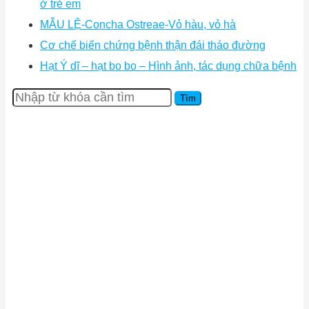
ở trẻ em
MẪU LỆ-Concha Ostreae-Vỏ hàu, vỏ hà
Cơ chế biến chứng bệnh thận đái tháo đường
Hạt Ý dĩ – hạt bo bo – Hình ảnh, tác dụng chữa bệnh