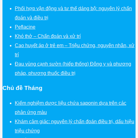
Phối hợp vận động và tư thế dáng bộ: nguyên lý chẩn
đoán và điều trị
Peflacine
Khó thở – Chẩn đoán và xử trí
Cao huyết áp ở trẻ em – Triệu chứng, nguyên nhân, xử
trí
Đau vùng cạnh sườn (hiếp thống) Đông y và phương
pháp, phương thuốc điều trị
Chủ đề Tháng
Kiểm nghiệm dược liệu chứa saponin dựa trên các
phản ứng màu
Khám cảm giác: nguyên lý chẩn đoán điều trị, dấu hiệu
triệu chứng