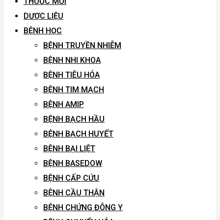
THUỐC MỚI
DƯỢC LIỆU
BỆNH HỌC
BỆNH TRUYỀN NHIỄM
BỆNH NHI KHOA
BỆNH TIÊU HÓA
BỆNH TIM MẠCH
BỆNH AMIP
BỆNH BẠCH HẦU
BỆNH BẠCH HUYẾT
BỆNH BẠI LIỆT
BỆNH BASEDOW
BỆNH CẤP CỨU
BỆNH CẦU THẬN
BỆNH CHỨNG ĐÔNG Y