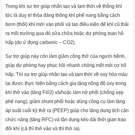
Trong khi sự trợ giúp nhân tạo và tạm thời về thông khí
tức là duy trì thỏa đáng thông khí phế nang bằng cách
bơm (thổi) khí mới vào phổi và tạo điều kiện để khí cũ thải
ra môi trường qua đó sửa chữa hoặc dự phòng toan hô
hấp (do ứ đọng carbonic – CO2).
Sự trợ giúp này còn làm giảm công thở của người bệnh,
giúp dự phòng hay phục hồi nhanh chóng mệt mỏi cơ hô
hấp. Thì sự trợ giúp nhân tạo và tạm thời về oxy hóa máu
lại được thực hiện bằng cách gia tăng nồng độ oxy trong
khí thở vào (tăng Fi02) và/hoặc làm nở phổi (chống xẹp
phế nang), giảm shunt phổi hoặc dùng công cụ làm tăng
áp suất cuối kỳ thở ra (PEEP) giúp cho tăng dung tích cặn
chức năng (tăng RFC) và tận dụng kéo dài thời gian trao
đổi khí (cả thì thở vào và thì thở ra).