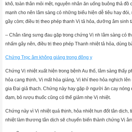
khô, toàn thân mỏi mệt, nguyên nhân ăn uống buông thả đồ ca
mạnh cho nên lâm sàng có những biểu hiện dễ tiêu hay đói,
gầy còm; điều trị theo phép thanh Vị tả hỏa, dưỡng âm sinh 
– Chân răng sưng đau gặp trong chứng Vị nh lâm sàng có thể
nhấm gây nên, điều trị theo phép Thanh nhiệt tả hỏa, dùng b
Chứng Trọc âm không giáng trong đông y
Chứng Vị nhiệt xuất hiện trong bệnh Au thố, lâm sàng thấy ph
hỏa cang thịnh, Vị mất hòa giáng, Vị khí theo hỏa nghịch lên 
gia Đại giả thạch. Chứng này hay gặp ở người ăn cay nóng
đạm, bỏ rượu thuốc cũng có thể giảm nhẹ Vị nhiệt.
Chứng này vì Vị nhiệt quá thịnh, hỏa nhiệt hun đốt tân dịch, 
nhiệt làm thương tân dịch sẽ chuyển biến thành chứng Vị â