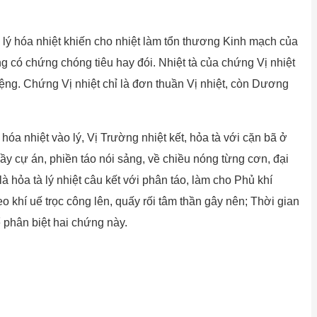
ý hóa nhiệt khiến cho nhiệt làm tổn thương Kinh mạch của
có chứng chóng tiêu hay đói. Nhiệt tà của chứng Vị nhiệt
ệng. Chứng Vị nhiệt chỉ là đơn thuần Vị nhiệt, còn Dương
 nhiệt vào lý, Vị Trường nhiệt kết, hỏa tà với cặn bã ở
ầy cự án, phiền táo nói sảng, về chiều nóng từng cơn, đại
 là hỏa tà lý nhiệt câu kết với phân táo, làm cho Phủ khí
 khí uế trọc công lên, quấy rối tâm thần gây nên; Thời gian
 phân biệt hai chứng này.