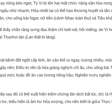
y nóng béo ngọt, Tỳ Vị bị tổn hại mất chức năng vận hóa nung n
 ngấu nhừ nhanh; Hỏa nhiệt lại có thể hao thương huyết và tâ
tân, cho uống bài Ngọc nữ tiễn
(cảnh Nhạc toàn thư
) và Tiêu k
 thấy chân răng sưng đau thậm chí loét nát, hôi miệng, do Vị
ài Thanhvị tán
(Lan thất bí tàng).
át bệnh đột ngột cấp tính, ăn vào thổ ra ngay, lượng nhiều, mùi 
gây nên; Điều trị nên tả hỏa giáng nghịch chỉ ẩu, cho uống bài 
 quá mức hoặc đồ ăn cao lương nồng hậu; Nghiện rượu nghiện 
tiếp sau đó có thể xuất hiện kiêm chứng tân dịch bất túc, tức là 
m hư, biểu hiện là âm hư hỏa vượng, cho nên biết là giữa Thự