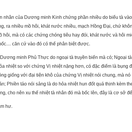
nhân của Dương minh Kinh chứng phần nhiều do biểu tà vào l
 ra nhiều mồ hôi, khát nước nhiều, mạch Hồng Đại, chứ không 
ồ hôi, mà có các chứng chóng tiêu hay đói, khát nước và hôi mi
n bốc… căn cứ vào đó có thể phân biệt được.
ng minh Phủ Thực do ngoại tà truyền biến mà có; Ngoại tà hóa
hỏa nhiệt so với chứng Vị nhiệt nặng hơn, có đặc điểm là bụng đ
 không giống với đại tiện khô của chứng Vị nhiệt nói chung, mà nó
 Phiền táo nói sảng là do hỏa nhiệt hun đốt quá thịnh kèm theo
g, cho nên xu thế nhiệt tà nhân đó mà bốc lên, đây là cơ sở để
âm hư.