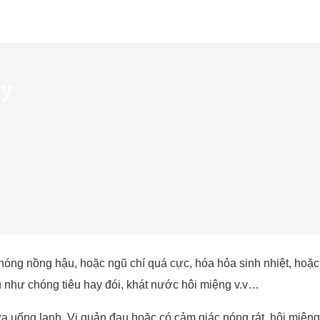
 y
nóng nồng hậu, hoặc ngũ chí quá cực, hóa hỏa sinh nhiệt, hoặc 
 như chóng tiêu hay đói, khát nước hôi miệng v.v…
ưa uống lạnh, Vị quản đau hoặc có cảm giác nóng rát, hôi miệng