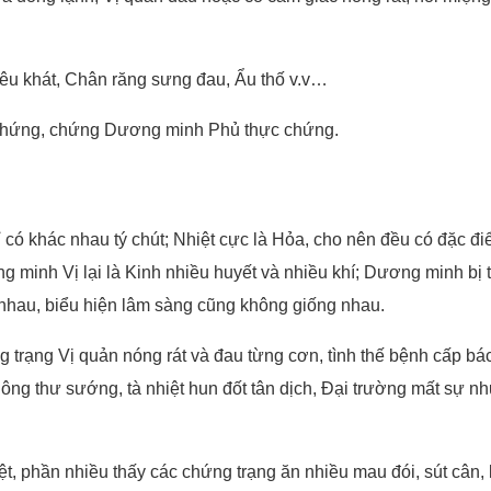
iêu khát, Chân răng sưng đau, Ẩu thố v.v…
chứng, chứng Dương minh Phủ thực chứng.
ỉ có khác nhau tý chút; Nhiệt cực là Hỏa, cho nên đều có đặc đi
 minh Vị lại là Kinh nhiều huyết và nhiều khí; Dương minh bị t
 nhau, biểu hiện lâm sàng cũng không giống nhau.
g trạng Vị quản nóng rát và đau từng cơn, tình thế bệnh cấp bá
 không thư sướng, tà nhiệt hun đốt tân dịch, Đại trường mất sự n
ệt, phần nhiều thấy các chứng trạng ăn nhiều mau đói, sút cân,