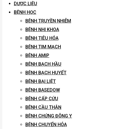
DƯỢC LIỆU
BỆNH HỌC
BỆNH TRUYỀN NHIỄM
BỆNH NHI KHOA
BỆNH TIÊU HÓA
BỆNH TIM MẠCH
BỆNH AMIP
BỆNH BẠCH HẦU
BỆNH BẠCH HUYẾT
BỆNH BẠI LIỆT
BỆNH BASEDOW
BỆNH CẤP CỨU
BỆNH CẦU THẬN
BỆNH CHỨNG ĐÔNG Y
BỆNH CHUYỂN HÓA