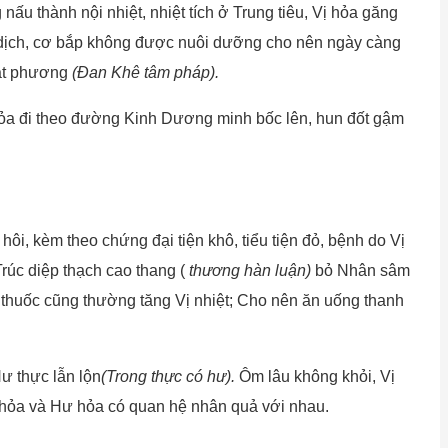
ấu thành nội nhiệt, nhiệt tích ở Trung tiêu, Vị hỏa găng
n dịch, cơ bắp không được nuôi dưỡng cho nên ngày càng
hát phương
(Đan Khê tâm pháp).
 hỏa đi theo đường Kinh Dương minh bốc lên, hun đốt gậm
hôi, kèm theo chứng đại tiện khô, tiểu tiện đỏ, bệnh do Vị
Trúc diệp thạch cao thang (
thương hàn luận)
bỏ Nhân sâm
thuốc cũng thường tăng Vị nhiệt; Cho nên ăn uống thanh
Hư thực lẫn lộn
(Trong thực có hư).
Ôm lâu không khỏi, Vị
c hỏa và Hư hỏa có quan hệ nhân quả với nhau.