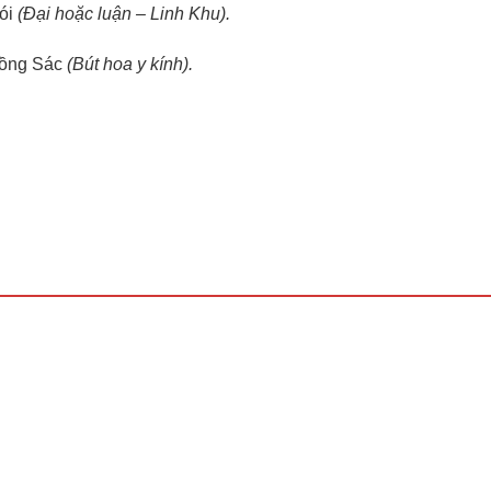
đói
(Đại hoặc luận – Linh Khu).
 Hồng Sác
(Bút hoa y kính).