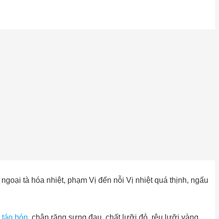
ngoại tà hóa nhiệt, phạm Vị đến nỗi Vị nhiệt quá thịnh, ngấu
táo bón
, chân răng sưng đau, chất lưỡi đỏ, rêu lưỡi vàng,