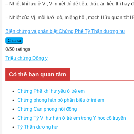
– Nhiệt khí lưu ở Vị, Vị nhiệt thì dễ tiêu, thức ăn tiêu thì hay 
–
Nhiệt của Vị, môi lưỡi đỏ, miệng hôi, mạch Hữu quan tất
Biện chứng và phân biệt Chứng Phế Tỳ Thận dương hư
Chia sẻ
0
/
5
0
ratings
Triệu chứng Đông y
Có thể bạn quan tâm
Chứng Phế khí hư yếu ở trẻ em
Chứng phong hàn bó phần biểu ở trẻ em
Chứng Can phong nội động
Chứng Tỳ Vị hư hàn ở trẻ em trong Y học cổ truyền
Tỳ Thận dương hư