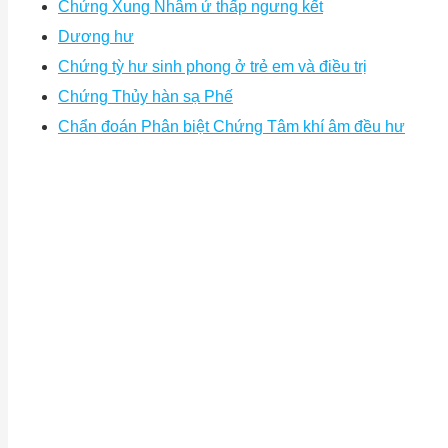
Chứng Xung Nhâm ứ thấp ngưng kết
Dương hư
Chứng tỳ hư sinh phong ở trẻ em và điều trị
Chứng Thủy hàn sạ Phế
Chẩn đoán Phân biệt Chứng Tâm khí âm đều hư