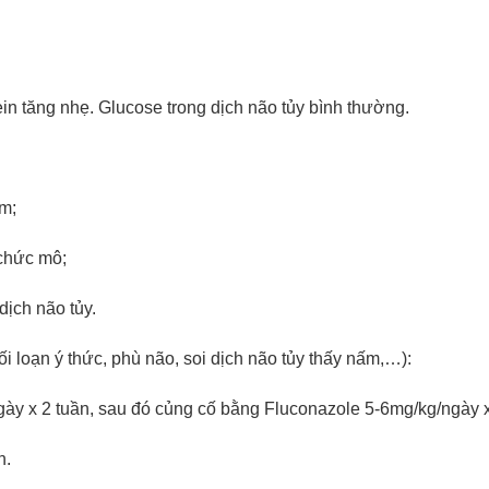
ein tăng nhẹ. Glucose trong dịch não tủy bình thường.
m;
chức mô;
dịch não tủy.
ối loạn ý thức, phù não, soi dịch não tủy thấy nấm,…):
gày x 2 tuần, sau đó củng cố bằng Fluconazole 5-6mg/kg/ngày x
n.