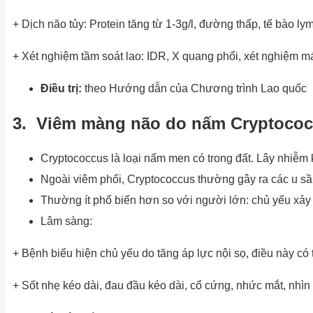
+ Dịch não tủy: Protein tăng từ 1-3g/l, đường thấp, tế bào 
+ Xét nghiệm tầm soát lao: IDR, X quang phổi, xét nghiệm m
Điều trị:
theo Hướng dẫn của Chương trình Lao quốc
3. Viêm màng não do nấm Cryptoco
Cryptococcus là loại nấm men có trong đất. Lây nhiễm kh
Ngoài viêm phổi, Cryptococcus thường gây ra các u sầ
Thường ít phổ biến hơn so với người lớn: chủ yếu xảy ra
Lâm sàng:
+ Bệnh biểu hiện chủ yếu do tăng áp lực nội sọ, điều này có
+ Sốt nhẹ kéo dài, đau đầu kéo dài, cổ cứng, nhức mắt, nhìn