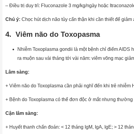
– Điều trị duy trì: Fluconazole 3 mg/kg/ngày hoặc Itracon
Chú
ý:
Chọc hút dịch não tủy cẩn thận khi cần thiết để giảm
4. Viêm não do Toxopasma
Nhiễm Toxoplasma gondii là một bệnh chỉ điểm AIDS hi
ra muộn sau vài tháng tới vài năm: viêm võng mạc giảm th
Lâm sàng:
+ Viêm não do Toxoplasma cần phải nghĩ đến khi trẻ nhiễm HI
+ Bệnh do Toxoplasma có thể đơn độc ở mắt nhưng thường kế
Cận lâm sàng:
+ Huyết thanh chẩn đoán: < 12 tháng IgM, IgA, IgE; > 12 thán