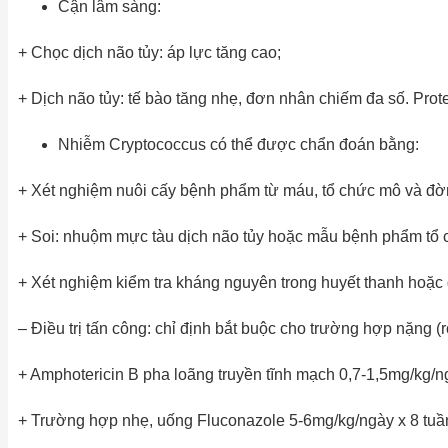
Cận lâm sàng:
+ Chọc dịch não tủy: áp lực tăng cao;
+ Dịch não tủy: tế bào tăng nhẹ, đơn nhân chiếm đa số. Prot
Nhiễm Cryptococcus có thể được chẩn đoán bằng:
+ Xét nghiệm nuôi cấy bệnh phẩm từ máu, tổ chức mô và đờ
+ Soi: nhuộm mực tàu dịch não tủy hoặc mẫu bệnh phẩm tổ 
+ Xét nghiệm kiểm tra kháng nguyên trong huyết thanh hoặc 
– Điều trị tấn công: chỉ định bắt buộc cho trường hợp nặng (r
+ Amphotericin B pha loãng truyền tĩnh mạch 0,7-1,5mg/kg/n
+ Trường hợp nhẹ, uống Fluconazole 5-6mg/kg/ngày x 8 tuầ