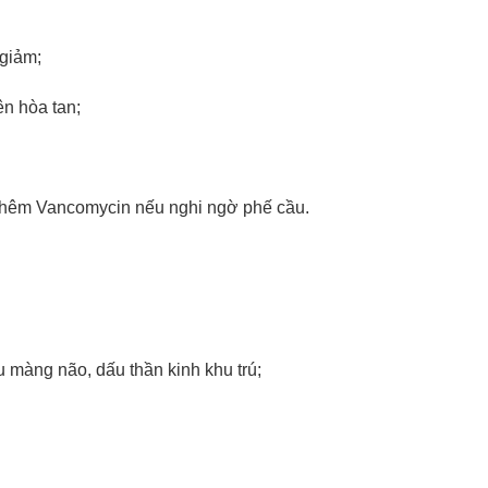
 giảm;
n hòa tan;
 thêm Vancomycin nếu nghi ngờ phế cầu.
u màng não, dấu thần kinh khu trú;