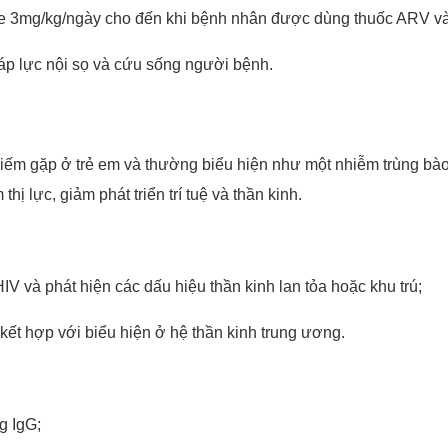
azole 3mg/kg/ngày cho đến khi bệnh nhân được dùng thuốc ARV
 áp lực nội sọ và cứu sống người bệnh.
ếm gặp ở trẻ em và thường biểu hiện như một nhiễm trùng bào 
ị lực, giảm phát triển trí tuệ và thần kinh.
V và phát hiện các dấu hiệu thần kinh lan tỏa hoặc khu trú;
t hợp với biểu hiện ở hệ thần kinh trung ương.
g IgG;