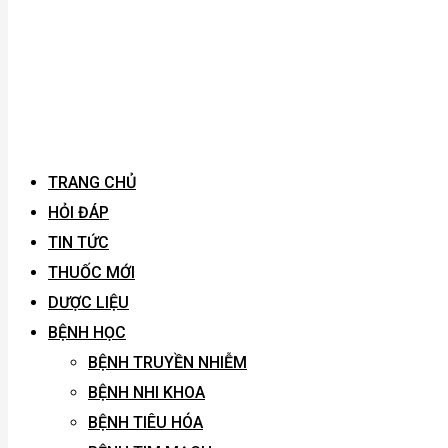
TRANG CHỦ
HỎI ĐÁP
TIN TỨC
THUỐC MỚI
DƯỢC LIỆU
BỆNH HỌC
BỆNH TRUYỀN NHIỄM
BỆNH NHI KHOA
BỆNH TIÊU HÓA