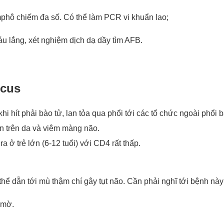
lymphô chiếm đa số. Có thể làm PCR vi khuẩn lao;
áu lắng, xét nghiệm dịch dạ dầy tìm AFB.
ccus
i hít phải bào tử, lan tỏa qua phổi tới các tổ chức ngoài phổi 
n trên da và viêm màng não.
 ở trẻ lớn (6-12 tuổi) với CD4 rất thấp.
 thể dẫn tới mù thậm chí gây tụt não. Cần phải nghĩ tới bệnh n
 mờ.