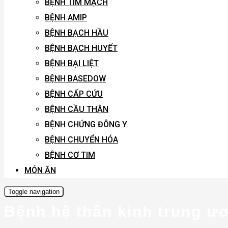
BỆNH TIM MẠCH
BỆNH AMIP
BỆNH BẠCH HẦU
BỆNH BẠCH HUYẾT
BỆNH BẠI LIỆT
BỆNH BASEDOW
BỆNH CẤP CỨU
BỆNH CẦU THẬN
BỆNH CHỨNG ĐÔNG Y
BỆNH CHUYỂN HÓA
BỆNH CƠ TIM
MÓN ĂN
Toggle navigation
Bệnh hệ thần kinh trung ươ