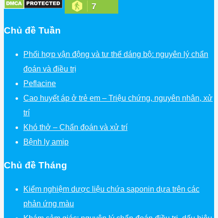
7
Chủ đề Tuần
Phối hợp vận động và tư thế dáng bộ: nguyên lý chẩn
đoán và điều trị
Peflacine
Cao huyết áp ở trẻ em – Triệu chứng, nguyên nhân, xử
trí
Khó thở – Chẩn đoán và xử trí
Bệnh lỵ amip
Chủ đề Tháng
Kiểm nghiệm dược liệu chứa saponin dựa trên các
phản ứng màu