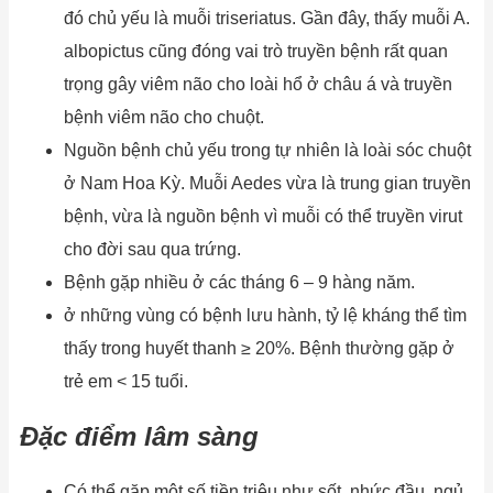
đó chủ yếu là muỗi triseriatus. Gần đây, thấy muỗi A.
albopictus cũng đóng vai trò truyền bệnh rất quan
trọng gây viêm não cho loài hổ ở châu á và truyền
bệnh viêm não cho chuột.
Nguồn bệnh chủ yếu trong tự nhiên là loài sóc chuột
ở Nam Hoa Kỳ. Muỗi Aedes vừa là trung gian truyền
bệnh, vừa là nguồn bệnh vì muỗi có thể truyền virut
cho đời sau qua trứng.
Bệnh gặp nhiều ở các tháng 6 – 9 hàng năm.
ở những vùng có bệnh lưu hành, tỷ lệ kháng thể tìm
thấy trong huyết thanh ≥ 20%. Bệnh thường gặp ở
trẻ em < 15 tuổi.
Đặc
điểm lâm sàng
Có thể gặp một số tiền triệu như sốt, nhức đầu, ngủ