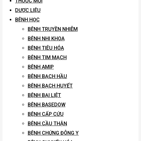
THUỐC MỚI
DƯỢC LIỆU
BỆNH HỌC
BỆNH TRUYỀN NHIỄM
BỆNH NHI KHOA
BỆNH TIÊU HÓA
BỆNH TIM MẠCH
BỆNH AMIP
BỆNH BẠCH HẦU
BỆNH BẠCH HUYẾT
BỆNH BẠI LIỆT
BỆNH BASEDOW
BỆNH CẤP CỨU
BỆNH CẦU THẬN
BỆNH CHỨNG ĐÔNG Y