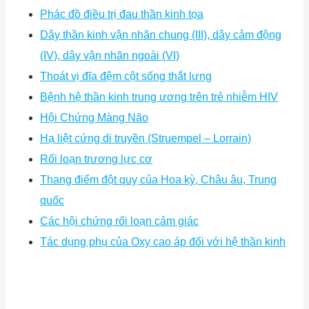
Phác đồ điều trị đau thần kinh tọa
Dây thần kinh vận nhãn chung (III), dây cảm động
(IV), dây vận nhãn ngoài (VI)
Thoát vị đĩa đệm cột sống thắt lưng
Bệnh hệ thần kinh trung ương trên trẻ nhiễm HIV
Hội Chứng Màng Não
Hạ liệt cứng di truyền (Struempel – Lorrain)
Rối loạn trương lực cơ
Thang điểm đột quỵ của Hoa kỳ, Châu âu, Trung
quốc
Các hội chứng rối loạn cảm giác
Tác dụng phụ của Oxy cao áp đối với hệ thần kinh