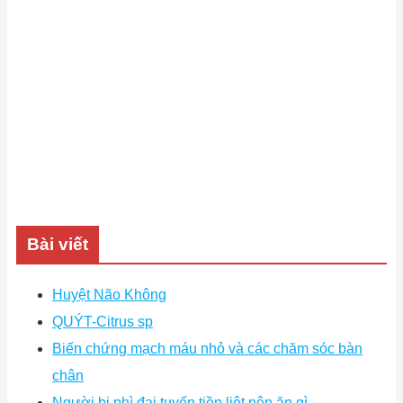
Bài viết
Huyệt Não Không
QUÝT-Citrus sp
Biến chứng mạch máu nhỏ và các chăm sóc bàn
chân
Người bị phì đại tuyến tiền liệt nên ăn gì