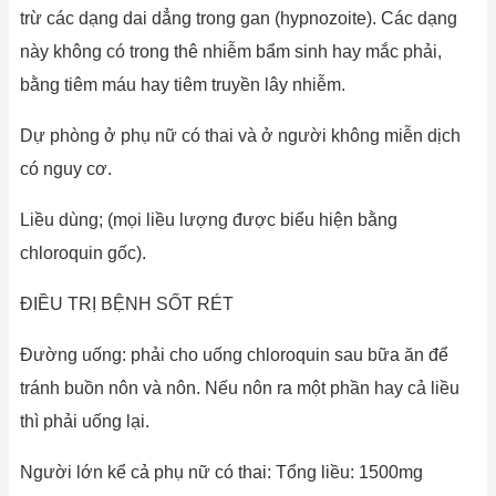
trừ các dạng dai dẳng trong gan (hypnozoite). Các dạng
này không có trong thê nhiễm bẩm sinh hay mắc phải,
bằng tiêm máu hay tiêm truyền lây nhiễm.
Dự phòng ở phụ nữ có thai và ở người không miễn dịch
có nguy cơ.
Liều dùng; (mọi liều lượng được biểu hiện bằng
chloroquin gốc).
ĐIỀU TRỊ BỆNH SỐT RÉT
Đường uống: phải cho uống chloroquin sau bữa ăn để
tránh buồn nôn và nôn. Nếu nôn ra một phần hay cả liều
thì phải uống lại.
Người lớn kể cả phụ nữ có thai: Tổng liều: 1500mg