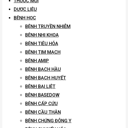
THUỐC MỚI
DƯỢC LIỆU
BỆNH HỌC
BỆNH TRUYỀN NHIỄM
BỆNH NHI KHOA
BỆNH TIÊU HÓA
BỆNH TIM MẠCH
BỆNH AMIP
BỆNH BẠCH HẦU
BỆNH BẠCH HUYẾT
BỆNH BẠI LIỆT
BỆNH BASEDOW
BỆNH CẤP CỨU
BỆNH CẦU THẬN
BỆNH CHỨNG ĐÔNG Y