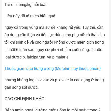
Trẻ em: 5mg/kg mỗi tuần.
Liều này đã tỏ ra có hiệu quả
ngay cả trong vùng mà sự đề kháng rất yếu. Tuy thế, cần
áp dụng cẩn thận và tiếp tục dùng cho phụ nữ có thai cho
tỏi khi sinh đẻ và cho người không được miễn dịch trong
ít nhất 6 tuần sau nguy cơ phơi nhiễm cuối cùng. Thuốc
loại được p. falciparum và p.malarie
Thuốc giảm đau trung ương (Morphin hay thuốc phiện)
nhưng không loại p.vivax và p. ovale là các dạng ở trong
gan sống sót được.
CÁC CHỈ ĐỊNH KHÁC
Bệnh amip ngoài đường ruột: uống lg mỗi ngày trong 2