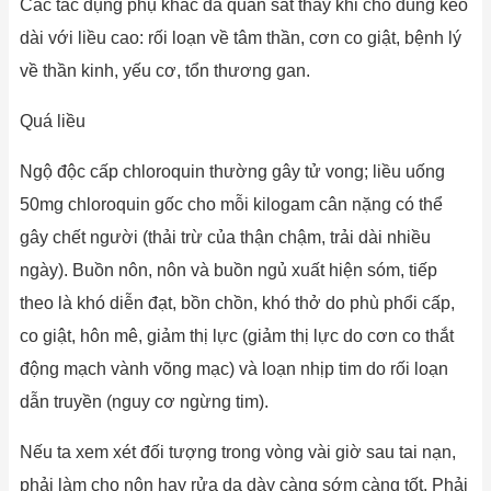
Các tác dụng phụ khác đã quan sát thấy khi cho dùng kéo
dài với liều cao: rối loạn về tâm thần, cơn co giật, bệnh lý
về thần kinh, yếu cơ, tổn thương gan.
Quá liều
Ngộ độc cấp chloroquin thường gây tử vong; liều uống
50mg chloroquin gốc cho mỗi kilogam cân nặng có thể
gây chết người (thải trừ của thận chậm, trải dài nhiều
ngày). Buồn nôn, nôn và buồn ngủ xuất hiện sóm, tiếp
theo là khó diễn đạt, bồn chồn, khó thở do phù phổi cấp,
co giật, hôn mê, giảm thị lực (giảm thị lực do cơn co thắt
động mạch vành võng mạc) và loạn nhịp tim do rối loạn
dẫn truyền (nguy cơ ngừng tim).
Nếu ta xem xét đối tượng trong vòng vài giờ sau tai nạn,
phải làm cho nôn hay rửa dạ dày càng sớm càng tốt. Phải