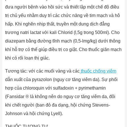
đưa người bệnh vào hồi sức và thiết lập một chế độ điều
trị chủ yếu nhằm duy trì các chức năng về tim mạch và hô
hấp. Khi nghẽn nhịp thất, truyền một dung dịch đẳng
trương natri lactat với kali Chlorid (l,5g trong 500ml). Cho
diazepam bằng đường tĩnh mạch (0,5-lmg/kg) dưới thông
khí hỗ trợ có thể giúp điều trị co giật. Cho thuốc giãn mạch
khi có rối loạn thị giác.
Tương tác: với các muối vàng và các
thuốc chống viêm
dẫn xuất của pyrazolon (nguy cơ tăng viêm da). Sự phối
hợp của chloroquin với sulfadoxin + pyrimethamin
(Fansidar ® là không nên do nguy cơ tăng viêm da, đôi
khi chết người (ban đỏ đa dạng, hội chứng Stevens-
Johnson và hội chứng Lyell).
THUỐC TƯƠNG TỰ