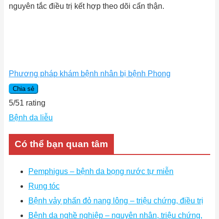
nguyên tắc điều trị kết hợp theo dõi cẩn thận.
Phương pháp khám bệnh nhân bị bệnh Phong
Chia sẻ
5
/
5
1
rating
Bệnh da liễu
Có thể bạn quan tâm
Pemphigus – bệnh da bọng nước tự miễn
Rụng tóc
Bệnh vảy phấn đỏ nang lông – triệu chứng, điều trị
Bệnh da nghề nghiệp – nguyên nhân, triệu chứng,