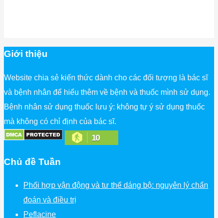
Giới thiệu
Website chia sẻ kiến thức dành cho các đối tượng là bác sĩ
và bệnh nhân để hiểu thêm về bệnh và thuốc mình sử dụng.
Bệnh nhân sử dụng thuốc lưu ý: không tự ý sử dụng thuốc
mà không có chỉ định của bác sĩ.
10
Chủ đề Tuần
Phối hợp vận động và tư thế dáng bộ: nguyên lý chẩn
đoán và điều trị
Peflacine