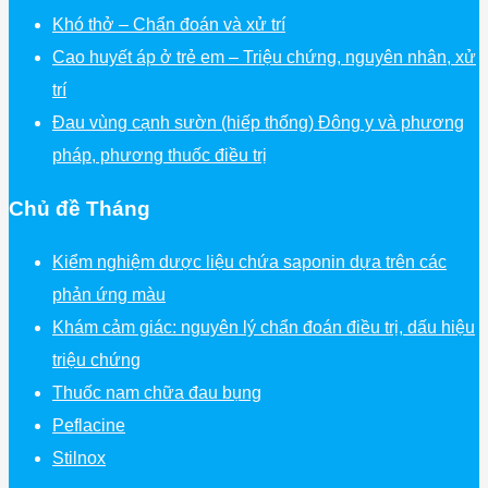
Khó thở – Chẩn đoán và xử trí
Cao huyết áp ở trẻ em – Triệu chứng, nguyên nhân, xử
trí
Đau vùng cạnh sườn (hiếp thống) Đông y và phương
pháp, phương thuốc điều trị
Chủ đề Tháng
Kiểm nghiệm dược liệu chứa saponin dựa trên các
phản ứng màu
Khám cảm giác: nguyên lý chẩn đoán điều trị, dấu hiệu
triệu chứng
Thuốc nam chữa đau bụng
Peflacine
Stilnox