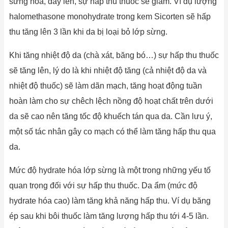
sừng hóa, dày lên, sự hấp thu thuốc sẽ giảm. Ví dụ lượng
halomethasone monohydrate trong kem Sicorten sẽ hấp
thu tăng lên 3 lần khi da bị loại bỏ lớp sừng.
Khi tăng nhiệt độ da (chà xát, băng bó…) sự hấp thu thuốc
sẽ tăng lên, lý do là khi nhiệt độ tăng (cả nhiệt độ da và
nhiệt độ thuốc) sẽ làm dãn mạch, tăng hoạt động tuần
hoàn làm cho sự chêch lệch nồng độ hoạt chất trên dưới
da sẽ cao nên tăng tốc độ khuếch tán qua da. Cần lưu ý,
một số tác nhân gây co mạch có thể làm tăng hấp thu qua
da.
Mức độ hydrate hóa lớp sừng là một trong những yếu tố
quan trọng đối với sự hấp thu thuốc. Da ẩm (mức độ
hydrate hóa cao) làm tăng khả năng hấp thu. Ví dụ băng
ép sau khi bôi thuốc làm tăng lượng hấp thu tới 4-5 lần.