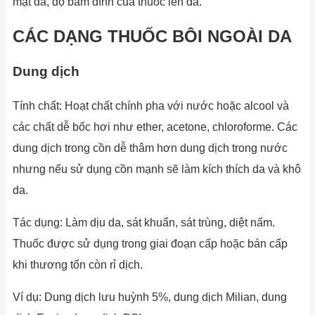
mặt da, độ bám dính của thuốc lên da.
CÁC DẠNG THUỐC BÔI NGOÀI DA
Dung dịch
Tính chất: Hoạt chất chính pha với nước hoặc alcool và
các chất dễ bốc hơi như ether, ace­tone, chloroforme. Các
dung dịch trong cồn dễ thâm hơn dung dịch trong nước
nhưng nếu sử dụng cồn mạnh sẽ làm kích thích da và khô
da.
Tác dụng: Làm dịu da, sát khuẩn, sát trùng, diệt nấm.
Thuốc được sử dụng trong giai đoạn cấp hoặc bán cấp
khi thương tổn còn rỉ dịch.
Ví dụ: Dung dịch lưu huỳnh 5%, dung dịch Milian, dung