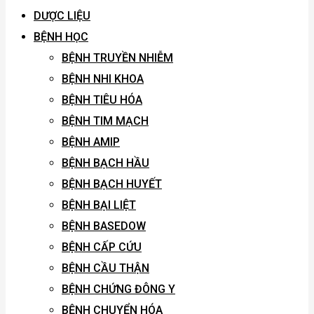
DƯỢC LIỆU
BỆNH HỌC
BỆNH TRUYỀN NHIỄM
BỆNH NHI KHOA
BỆNH TIÊU HÓA
BỆNH TIM MẠCH
BỆNH AMIP
BỆNH BẠCH HẦU
BỆNH BẠCH HUYẾT
BỆNH BẠI LIỆT
BỆNH BASEDOW
BỆNH CẤP CỨU
BỆNH CẦU THẬN
BỆNH CHỨNG ĐÔNG Y
BỆNH CHUYỂN HÓA