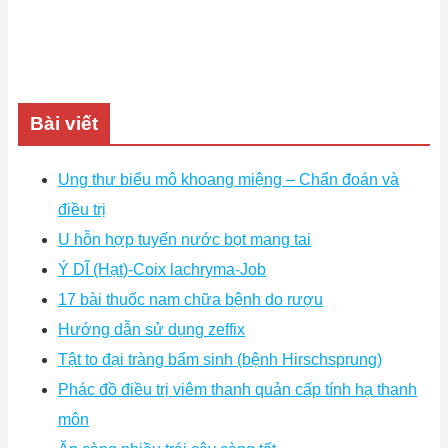
Bài viết
Ung thư biểu mô khoang miệng – Chẩn đoán và
điều trị
U hỗn hợp tuyến nước bọt mang tai
Ý DĨ (Hạt)-Coix lachryma-Job
17 bài thuốc nam chữa bệnh do rượu
Hướng dẫn sử dụng zeffix
Tật to đại tràng bẩm sinh (bệnh Hirschsprung)
Phác đồ điều trị viêm thanh quản cấp tính hạ thanh
môn