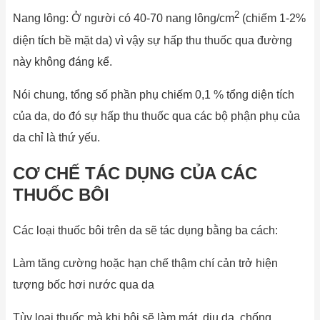
2
Nang lông: Ở người có 40-70 nang lông/cm
(chiếm 1-2%
diện tích bề mặt da) vì vậy sự hấp thu thuốc qua đường
này không đáng kể.
Nói chung, tổng số phần phụ chiếm 0,1 % tổng diện tích
của da, do đó sự hấp thu thuốc qua các bộ phận phụ của
da chỉ là thứ yếu.
CƠ CHẾ TÁC DỤNG CỦA CÁC
THUỐC BÔI
Các loại thuốc bôi trên da sẽ tác dụng bằng ba cách:
Làm tăng cường hoặc hạn chế thậm chí cản trở hiện
tượng bốc hơi nước qua da
Tùy loại thuốc mà khi bôi sẽ làm mát, dịu da, chống