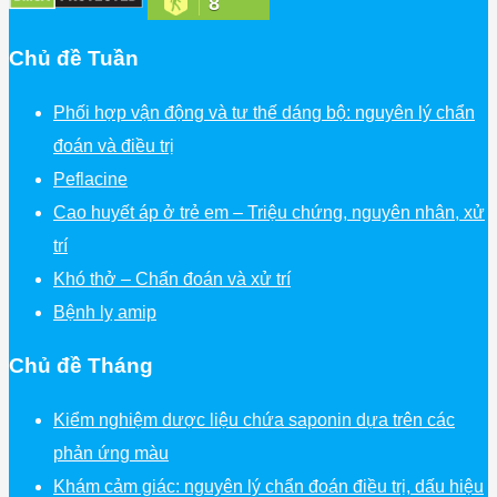
8
Chủ đề Tuần
Phối hợp vận động và tư thế dáng bộ: nguyên lý chẩn
đoán và điều trị
Peflacine
Cao huyết áp ở trẻ em – Triệu chứng, nguyên nhân, xử
trí
Khó thở – Chẩn đoán và xử trí
Bệnh lỵ amip
Chủ đề Tháng
Kiểm nghiệm dược liệu chứa saponin dựa trên các
phản ứng màu
Khám cảm giác: nguyên lý chẩn đoán điều trị, dấu hiệu