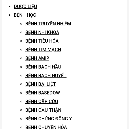
DƯỢC LIỆU
BỆNH HỌC
BỆNH TRUYỀN NHIỄM
BỆNH NHI KHOA
BỆNH TIÊU HÓA
BỆNH TIM MẠCH
BỆNH AMIP
BỆNH BẠCH HẦU
BỆNH BẠCH HUYẾT
BỆNH BẠI LIỆT
BỆNH BASEDOW
BỆNH CẤP CỨU
BỆNH CẦU THẬN
BỆNH CHỨNG ĐÔNG Y
BỆNH CHUYỂN HÓA