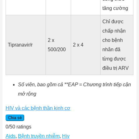
tăng cường
Chỉ được
chấp nhận
2 x
cho bệnh
Tipranavir/r
2 x 4
500/200
nhân đã
từng được
điều trị ARV
Số viên, bao gồm cả **EAP = Chương trình tiếp cận
mở rộng
HIV và các bệnh thần kinh cơ
Chia sẻ
0
/
5
0
ratings
Aids
,
Bệnh truyền nhiễm
,
Hiv