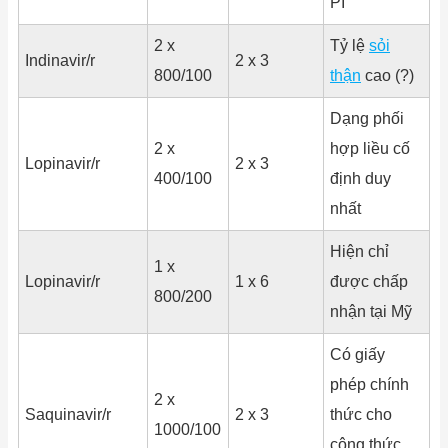
PI
2 x
Tỷ lệ
sỏi
Indinavir/r
2 x 3
800/100
thận
cao (?)
Dạng phối
2 x
hợp liều cố
Lopinavir/r
2 x 3
400/100
định duy
nhất
Hiện chỉ
1 x
Lopinavir/r
1 x 6
được chấp
800/200
nhận tại Mỹ
Có giấy
phép chính
2 x
Saquinavir/r
2 x 3
thức cho
1000/100
công thức