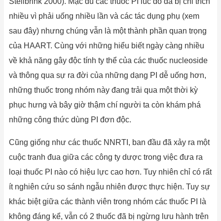
Stellbrink 2000). Mặc dù các thuốc PI lúc đó đã bị chỉ trích
nhiều vì phải uống nhiều lần và các tác dụng phụ (xem
sau đây) nhưng chúng vẫn là một thành phần quan trọng
của HAART. Cùng với những hiểu biết ngày càng nhiều
về khả năng gây độc tính ty thể của các thuốc nucleoside
và thông qua sự ra đời của những dạng PI dễ uống hơn,
những thuốc trong nhóm này đang trải qua một thời kỳ
phục hưng và bây giờ thậm chí người ta còn khám phá
những công thức dùng PI đơn độc.
Cũng giống như các thuốc NNRTI, ban đầu đã xảy ra một
cuộc tranh đua giữa các công ty dược trong việc đưa ra
loại thuốc PI nào có hiệu lực cao hơn. Tuy nhiên chỉ có rất
ít nghiên cứu so sánh ngẫu nhiên được thực hiện. Tuy sự
khác biệt giữa các thành viên trong nhóm các thuốc PI là
không đáng kể, vẫn có 2 thuốc đã bị ngừng lưu hành trên