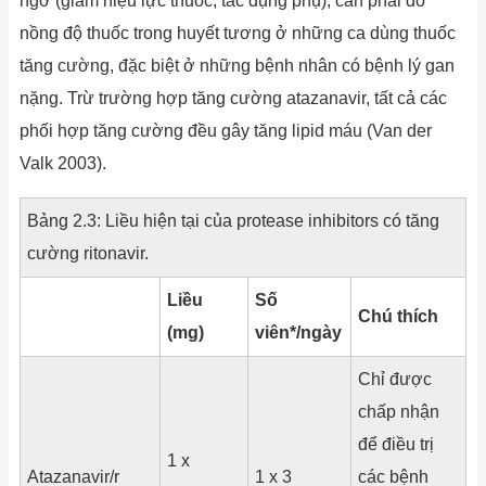
ngờ (giảm hiệu lực thuốc, tác dụng phụ), cần phải đo
nồng độ thuốc trong huyết tương ở những ca dùng thuốc
tăng cường, đặc biệt ở những bệnh nhân có bệnh lý gan
nặng. Trừ trường hợp tăng cường atazanavir, tất cả các
phối hợp tăng cường đều gây tăng lipid máu (Van der
Valk 2003).
Bảng 2.3: Liều hiện tại của protease inhibitors có tăng
cường ritonavir.
Liều
Số
Chú thích
(mg)
viên*/ngày
Chỉ được
chấp nhận
để điều trị
1 x
Atazanavir/r
1 x 3
các bệnh