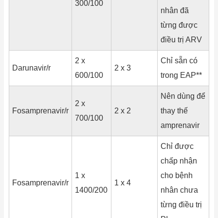
300/100
nhân đã
từng được
điều trị ARV
2 x
Chỉ sẵn có
Darunavir/r
2 x 3
600/100
trong EAP**
Nên dùng để
2 x
Fosamprenavir/r
2 x 2
thay thế
700/100
amprenavir
Chỉ được
chấp nhận
1 x
cho bệnh
Fosamprenavir/r
1 x 4
1400/200
nhân chưa
từng điều trị