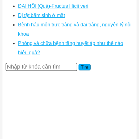
ĐẠI HỒI (Quả)-Fructus Illicii veri
Dị tật bẩm sinh ở mắt
Bệnh hậu môn trực tràng và đại tràng, nguyên lý nội
khoa
Phòng và chữa bệnh tăng huyết áp như thế nào
hiệu quả?