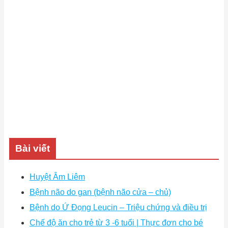
Bài viết
Huyệt Âm Liêm
Bệnh não do gan (bệnh não cửa – chủ)
Bệnh do Ứ Đọng Leucin – Triệu chứng và điều trị
Chế độ ăn cho trẻ từ 3 -6 tuổi | Thực đơn cho bé