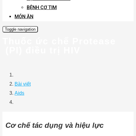
BỆNH CƠ TIM
MÓN ĂN
Toggle navigation
Thuốc ức chế Protease
(PI) điều trị HIV
Bài viết
Aids
Cơ
chế tác dụng và hiệu lực