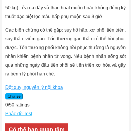
50 kg), rửa dạ dày và than hoạt muộn hoặc không đúng kỹ
thuât đặc biệt lọc máu hấp phụ muộn sau 8 giờ.
Các biến chứng có thể gặp: suy hô hấp, xơ phổi tiến triển,
suy thận, viêm gan. Tổn thương gan thận có thể hồi phục
được. Tổn thương phổi không hồi phục thường là nguyên
nhân khiến bệnh nhân tử vong. Nếu bệnh nhân sống sót
qua những ngày đầu tiên phổi sẽ tiến triển xơ hóa và gây
ra bệnh lý phổi hạn chế.
Đột quỵ, nguyên lý nội khoa
Chia sẻ
0
/
5
0
ratings
Phác đồ Test
Có thể bạn quan tâm