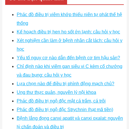
Phác đồ điều trị viêm khớp thiếu niên tự phát thể hệ
thống
Kế hoạch điều trị hen ho sốt ớn lạnh: câu hỏi y học
Xét nghiệm cần làm ở bệnh nhân cắt lách: câu hỏi y
học
Yếu tố nguy cơ nào dẫn đến bệnh cơ tim hậu sản?
Chỉ định nào khi viêm gan siêu vi C kèm cổ chướng
và đau bụng: câu hỏi y học
Lựa chọn nào để điều trị phình động mạch chủ?
Ung thư thực quản, nguyên lý nội khoa
Phác đồ điều trị ngộ độc mật cá trắm, cá trôi
Phác đồ điều trị ngộ độc Strychnin (hạt mã tiền)
Bệnh lắng đọng canxi apatit và canxi oxalat: nguyên
lý chẩn đoán và điều trị