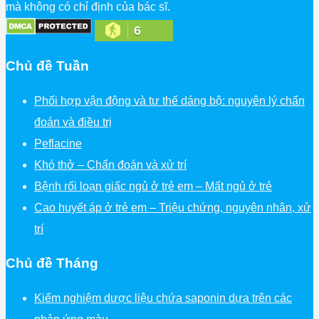
mà không có chỉ định của bác sĩ.
6
Chủ đề Tuần
Phối hợp vận động và tư thế dáng bộ: nguyên lý chẩn
đoán và điều trị
Peflacine
Khó thở – Chẩn đoán và xử trí
Bệnh rối loạn giấc ngủ ở trẻ em – Mất ngủ ở trẻ
Cao huyết áp ở trẻ em – Triệu chứng, nguyên nhân, xử
trí
Chủ đề Tháng
Kiểm nghiệm dược liệu chứa saponin dựa trên các