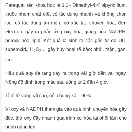
Paraquat, tên khoa học là 1,1'- Dimethyl-4,4' bipyridilium,
thuộc nhóm chất diệt cỏ tác dụng nhanh và không chọn
lọc, có tác dụng ăn mòn, nó xúc tác chuyển hóa, đơn
electron, gây ra phản ứng oxy hóa, giáng hóa NADPH,
peroxy hóa lipid. Kết quả là sinh ra các gốc tự do OH,
superoxid,, H
O
… gây hủy hoại tế bào: phổi, thận, gan,
2
2
tim….
Hậu quả suy đa tạng xảy ra trong vài giờ đến vài ngày.
Nồng độ đỉnh trong máu sau uống từ 2 đến 4 giờ.
Tỉ lệ tử vong rất cao, nói chung 70 – 90%.
Vì oxy và NADPH tham gia vào quá trình chuyển hóa gây
độc, thở oxy đẩy nhanh quá trình xơ hóa tại phổi làm cho
bệnh nặng lên.