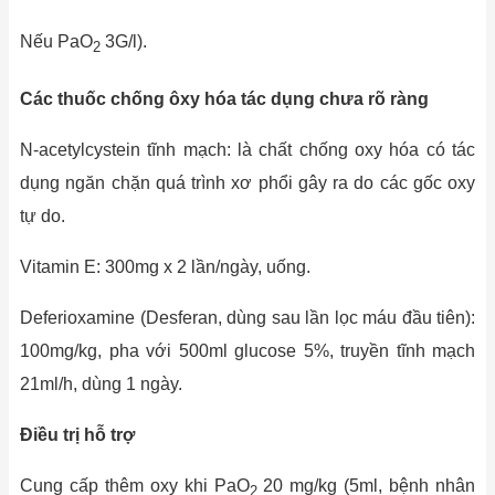
Nếu PaO
3G/l).
2
Các thuốc chống ôxy hóa tác dụng chưa rõ ràng
N-acetylcystein tĩnh mạch: là chất chống oxy hóa có tác
dụng ngăn chặn quá trình xơ phổi gây ra do các gốc oxy
tự do.
Vitamin E: 300mg x 2 lần/ngày, uống.
Deferioxamine (Desferan, dùng sau lần lọc máu đầu tiên):
100mg/kg, pha với 500ml glucose 5%, truyền tĩnh mạch
21ml/h, dùng 1 ngày.
Điều trị hỗ trợ
Cung cấp thêm oxy khi PaO
20 mg/kg (5ml, bệnh nhân
2