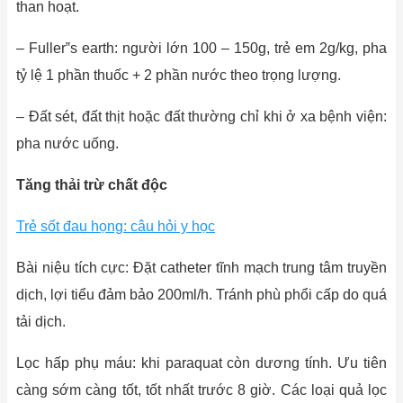
than hoạt.
– Fuller‟s earth: người lớn 100 – 150g, trẻ em 2g/kg, pha
tỷ lệ 1 phần thuốc + 2 phần nước theo trọng lượng.
– Đất sét, đất thịt hoặc đất thường chỉ khi ở xa bệnh viện:
pha nước uống.
Tăng thải trừ chất độc
Trẻ sốt đau họng: câu hỏi y học
Bài niệu tích cực: Đặt catheter tĩnh mạch trung tâm truyền
dịch, lợi tiểu đảm bảo 200ml/h. Tránh phù phổi cấp do quá
tải dịch.
Lọc hấp phụ máu: khi paraquat còn dương tính. Ưu tiên
càng sớm càng tốt, tốt nhất trước 8 giờ. Các loại quả lọc