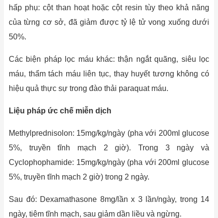
hấp phụ: cột than hoạt hoặc cột resin tùy theo khả năng
của từng cơ sở, đã giảm được tỷ lệ tử vong xuống dưới
50%.
Các biện pháp lọc máu khác: thận ngắt quãng, siêu lọc
máu, thẩm tách máu liên tục, thay huyết tương không có
hiệu quả thực sự trong đào thải paraquat máu.
Liệu pháp ức chế miễn dịch
Methylprednisolon: 15mg/kg/ngày (pha với 200ml glucose
5%, truyền tĩnh mạch 2 giờ). Trong 3 ngày và
Cyclophophamide: 15mg/kg/ngày (pha với 200ml glucose
5%, truyền tĩnh mạch 2 giờ) trong 2 ngày.
Sau đó: Dexamathasone 8mg/lần x 3 lần/ngày, trong 14
ngày, tiêm tĩnh mạch, sau giảm dần liều và ngừng.