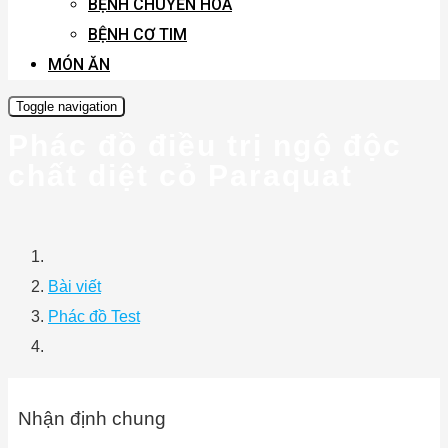
BỆNH CHUYỂN HÓA
BỆNH CƠ TIM
MÓN ĂN
Toggle navigation
Phác đồ điều trị ngộ độc
chất diệt cỏ Paraquat
Bài viết
Phác đồ Test
Nhận định chung