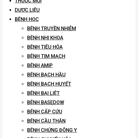
THUỐC MỚI
DƯỢC LIỆU
BỆNH HỌC
BỆNH TRUYỀN NHIỄM
BỆNH NHI KHOA
BỆNH TIÊU HÓA
BỆNH TIM MẠCH
BỆNH AMIP
BỆNH BẠCH HẦU
BỆNH BẠCH HUYẾT
BỆNH BẠI LIỆT
BỆNH BASEDOW
BỆNH CẤP CỨU
BỆNH CẦU THẬN
BỆNH CHỨNG ĐÔNG Y