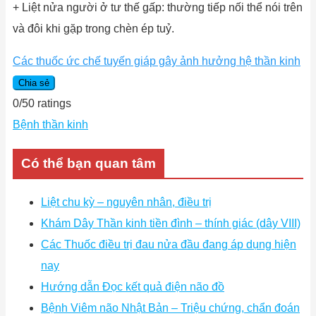
+ Liệt nửa người ở tư thế gấp: thường tiếp nối thể nói trên
và đôi khi gặp trong chèn ép tuỷ.
Các thuốc ức chế tuyến giáp gây ảnh hưởng hệ thần kinh
Chia sẻ
0
/
5
0
ratings
Bệnh thần kinh
Có thể bạn quan tâm
Liệt chu kỳ – nguyên nhân, điều trị
Khám Dây Thần kinh tiền đình – thính giác (dây VIII)
Các Thuốc điều trị đau nửa đầu đang áp dụng hiện
nay
Hướng dẫn Đọc kết quả điện não đồ
Bệnh Viêm não Nhật Bản – Triệu chứng, chẩn đoán