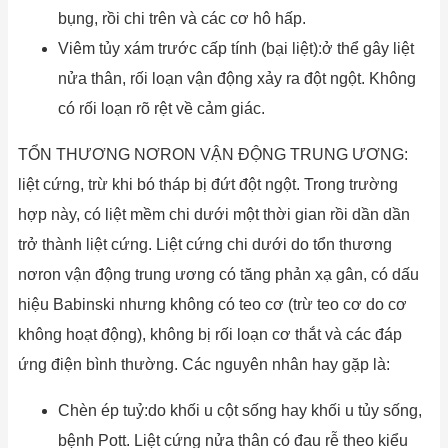
bụng, rồi chi trên và các cơ hô hấp.
Viêm tủy xám trước cấp tính (bại liệt):ở thể gây liệt
nửa thân, rối loạn vận động xảy ra đột ngột. Không
có rối loạn rõ rệt về cảm giác.
TỔN THƯƠNG NƠRON VẬN ĐỘNG TRUNG ƯƠNG:
liệt cứng, trừ khi bó tháp bị đứt đột ngột. Trong trường
hợp này, có liệt mềm chi dưới một thời gian rồi dần dần
trở thành liệt cứng. Liệt cứng chi dưới do tổn thương
nơron vận động trung ương có tăng phản xạ gân, có dấu
hiệu Babinski nhưng không có teo cơ (trừ teo cơ do cơ
không hoạt động), không bị rối loạn cơ thắt và các đáp
ứng điện bình thường. Các nguyên nhân hay gặp là:
Chèn ép tuỷ:do khối u cột sống hay khối u tủy sống,
bệnh Pott. Liệt cứng nửa thân có đau rễ theo kiểu