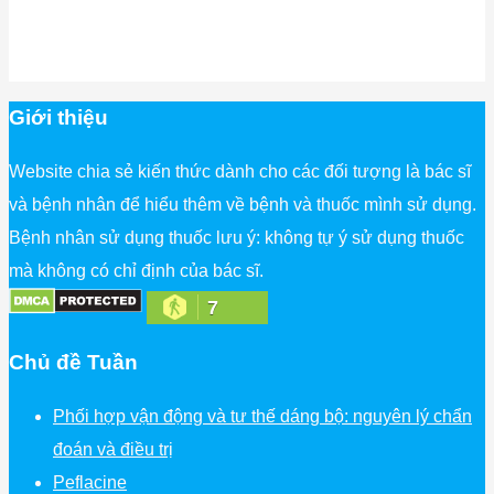
Giới thiệu
Website chia sẻ kiến thức dành cho các đối tượng là bác sĩ
và bệnh nhân để hiểu thêm về bệnh và thuốc mình sử dụng.
Bệnh nhân sử dụng thuốc lưu ý: không tự ý sử dụng thuốc
mà không có chỉ định của bác sĩ.
7
Chủ đề Tuần
Phối hợp vận động và tư thế dáng bộ: nguyên lý chẩn
đoán và điều trị
Peflacine