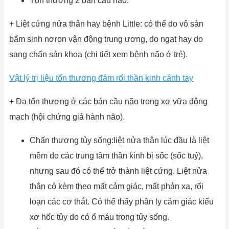
Tổn thương 2 bán cầu não:
+ Liệt cứng nửa thân hay bệnh Little: có thể do vô sản
bẩm sinh nơron vận động trung ương, do ngạt hay do
sang chấn sản khoa (chi tiết xem bệnh não ở trẻ).
Vật lý trị liệu tổn thương đám rối thần kinh cánh tay
+ Đa tổn thương ở các bán cầu não trong xơ vữa động
mạch (hội chứng giả hành não).
Chấn thương tủy sống:liệt nửa thân lúc đầu là liệt
mềm do các trung tâm thần kinh bị sốc (sốc tuỷ),
nhưng sau đó có thể trở thành liệt cứng. Liệt nửa
thân có kèm theo mất cảm giác, mất phản xạ, rối
loạn các cơ thắt. Có thể thấy phân ly cảm giác kiểu
xơ hốc tủy do có ổ máu trong tủy sống.