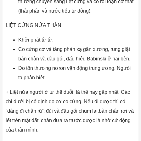
thường chuyển sang liệt cứng và có rối loạn cơ thắt
(thải phân và nước tiểu tự động).
LIỆT CỨNG NỬA THÂN
Khởi phát từ từ.
Co cứng cơ và tăng phản xạ gân xương, rung giật
bàn chân và đầu gối, dấu hiệu Babinski ở hai bên.
Do tổn thương nơron vận động trung ương. Người
ta phân biệt:
+ Liệt nửa người ở tư thế duỗi: là thể hay gặp nhất. Các
chi dưới bị cố định do cơ co cứng. Nếu đi được thì có
“dáng đi chân rũ”: đùi và đầu gối chụm lại,bàn chân rơi và
lết trên mặt đất, chân đưa ra trước được là nhờ cử động
của thân mình.