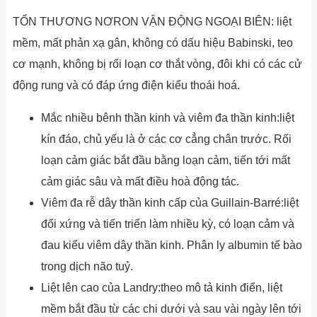
TỔN THƯƠNG NƠRON VẬN ĐỘNG NGOẠI BIÊN: liệt
mềm, mất phản xạ gân, không có dấu hiệu Babinski, teo
cơ mạnh, không bị rối loạn cơ thắt vòng, đôi khi có các cử
động rung và có đáp ứng điện kiểu thoái hoá.
Mắc nhiều bênh thần kinh và viêm đa thần kinh:liệt
kín đáo, chủ yếu là ở các cơ cẳng chân trước. Rối
loạn cảm giác bắt đầu bằng loạn cảm, tiến tới mất
cảm giác sâu và mất điều hoà động tác.
Viêm đa rễ dây thần kinh cấp của Guillain-Barré:liệt
đối xứng và tiến triển làm nhiều kỳ, có loạn cảm và
đau kiểu viêm dây thần kinh. Phân ly albumin tế bào
trong dịch não tuỷ.
Liệt lên cao của Landry:theo mô tả kinh điển, liệt
mềm bắt đầu từ các chi dưới và sau vài ngày lên tới