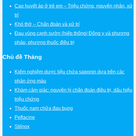
Cao huyết áp ở trẻ em – Triệu chứng, nguyên nhân, xử
trí
Khó thở – Chẩn đoán và xử trí
Đau vùng cạnh sườn (hiếp thống) Đông y và phương
pháp, phương thuốc điều trị
Chủ đề Tháng
Kiểm nghiệm dược liệu chứa saponin dựa trên các
phản ứng màu
Khám cảm giác: nguyên lý chẩn đoán điều trị, dấu hiệu
triệu chứng
Thuốc nam chữa đau bụng
Peflacine
Stilnox