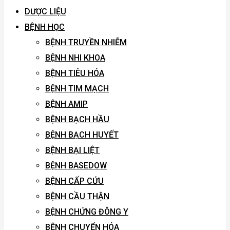
DƯỢC LIỆU
BỆNH HỌC
BỆNH TRUYỀN NHIỄM
BỆNH NHI KHOA
BỆNH TIÊU HÓA
BỆNH TIM MẠCH
BỆNH AMIP
BỆNH BẠCH HẦU
BỆNH BẠCH HUYẾT
BỆNH BẠI LIỆT
BỆNH BASEDOW
BỆNH CẤP CỨU
BỆNH CẦU THẬN
BỆNH CHỨNG ĐÔNG Y
BỆNH CHUYỂN HÓA