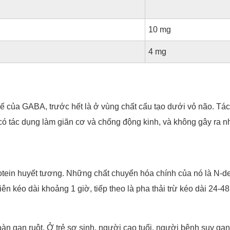
10 mg
4 mg
 của GABA, trước hết là ở vùng chất cấu tạo dưới vỏ não. Tác 
g có tác dụng làm giãn cơ và chống động kinh, và không gây ra
rotein huyết tương. Những chất chuyển hóa chính của nó là N-
n kéo dài khoảng 1 giờ, tiếp theo là pha thải trừ kéo dài 24-4
àn gan ruột. Ở trẻ sơ sinh, người cao tuổi, người bệnh suy gan 