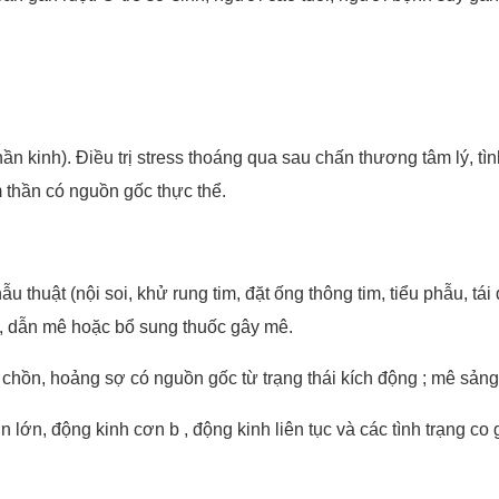
ần kinh). Điều trị stress thoáng qua sau chấn thương tâm lý, tì
m thần có nguồn gốc thực thể.
 thuật (nội soi, khử rung tim, đặt ống thông tim, tiểu phẫu, tái 
, dẫn mê hoặc bổ sung thuốc gây mê.
bồn chồn, hoảng sợ có nguồn gốc từ trạng thái kích động ; mê sản
 lớn, động kinh cơn b , động kinh liên tục và các tình trạng co g