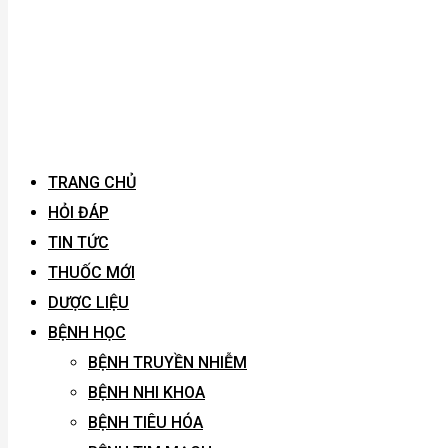
TRANG CHỦ
HỎI ĐÁP
TIN TỨC
THUỐC MỚI
DƯỢC LIỆU
BỆNH HỌC
BỆNH TRUYỀN NHIỄM
BỆNH NHI KHOA
BỆNH TIÊU HÓA