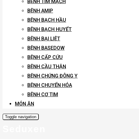
BỆNH TIM MẠCH
BỆNH AMIP
BỆNH BẠCH HẦU
BỆNH BẠCH HUYẾT
BỆNH BẠI LIỆT
BỆNH BASEDOW
BỆNH CẤP CỨU
BỆNH CẦU THẬN
BỆNH CHỨNG ĐÔNG Y
BỆNH CHUYỂN HÓA
BỆNH CƠ TIM
MÓN ĂN
Toggle navigation
Seduxen