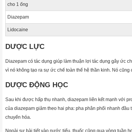
cho 1 ống
Diazepam
Lidocaine
DƯỢC LỰC
Diazepam có tác dụng giúp làm thuận lợi tác dụng gây ức chế
vì nó không tạo ra sự ức chế toàn thể hệ thần kinh. Nó cũn
DƯỢC ĐỘNG HỌC
Sau khi được hấp thụ nhanh, diazepam liên kết mạnh với p
của diazepam giảm theo hai pha: pha phân phối nhanh đầu tiê
chuyển hóa.
Ngoài sự bài tiết vào nước tiểu, thuốc cũng qua vòng tuần ho