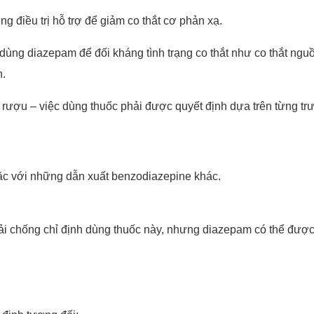
g điều trị hỗ trợ để giảm co thắt cơ phản xạ.
ùng diazepam để đối kháng tình trạng co thắt như co thắt nguồn g
n.
rượu – việc dùng thuốc phải được quyết định dựa trên từng tr
ặc với những dẫn xuất benzodiazepine khác.
hải chống chỉ định dùng thuốc này, nhưng diazepam có thể đư