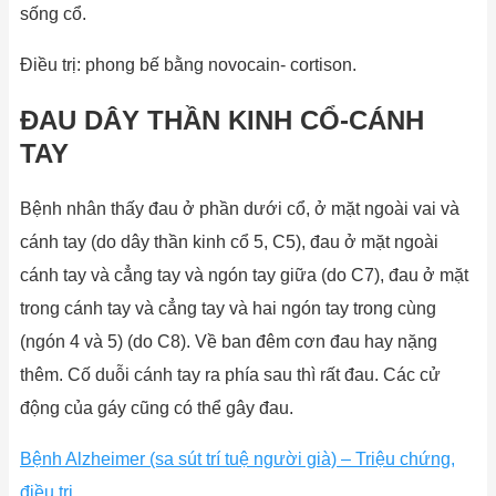
sống cổ.
Điều trị: phong bế bằng novocain- cortison.
ĐAU DÂY THẦN KINH CỔ-CÁNH
TAY
Bệnh nhân thấy đau ở phần dưới cổ, ở mặt ngoài vai và
cánh tay (do dây thần kinh cổ 5, C5), đau ở mặt ngoài
cánh tay và cẳng tay và ngón tay giữa (do C7), đau ở mặt
trong cánh tay và cẳng tay và hai ngón tay trong cùng
(ngón 4 và 5) (do C8). Về ban đêm cơn đau hay nặng
thêm. Cố duỗi cánh tay ra phía sau thì rất đau. Các cử
động của gáy cũng có thể gây đau.
Bệnh Alzheimer (sa sút trí tuệ người già) – Triệu chứng,
điều trị