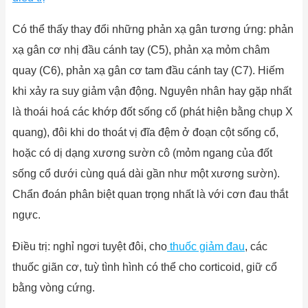
Có thể thấy thay đổi những phản xạ gân tương ứng: phản
xạ gân cơ nhị đầu cánh tay (C5), phản xạ mỏm châm
quay (C6), phản xạ gân cơ tam đầu cánh tay (C7). Hiếm
khi xảy ra suy giảm vận động. Nguyên nhân hay gặp nhất
là thoái hoá các khớp đốt sống cổ (phát hiện bằng chụp X
quang), đôi khi do thoát vị đĩa đệm ở đoạn cột sống cổ,
hoặc có dị dạng xương sườn cô (mỏm ngang của đốt
sống cổ dưới cùng quá dài gần như một xương sườn).
Chẩn đoán phân biệt quan trọng nhất là với cơn đau thắt
ngực.
Điều trị: nghỉ ngơi tuyệt đôi, cho
thuốc giảm đau
, các
thuốc giãn cơ, tuỳ tình hình có thể cho corticoid, giữ cổ
bằng vòng cứng.