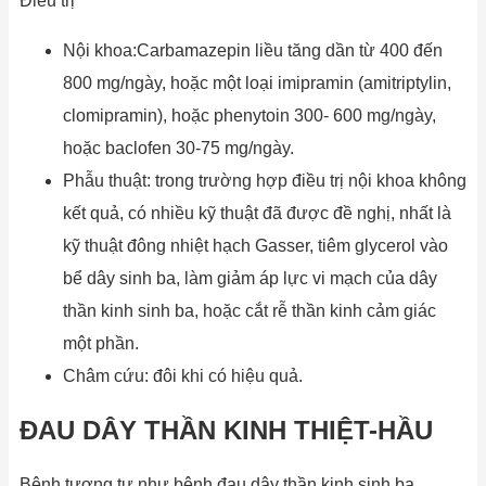
Điều trị
Nội khoa:Carbamazepin liều tăng dần từ 400 đến
800 mg/ngày, hoặc một loại imipramin (amitriptylin,
clomipramin), hoặc phenytoin 300- 600 mg/ngày,
hoặc baclofen 30-75 mg/ngày.
Phẫu thuật: trong trường hợp điều trị nội khoa không
kết quả, có nhiều kỹ thuật đã được đề nghị, nhất là
kỹ thuật đông nhiệt hạch Gasser, tiêm glycerol vào
bể dây sinh ba, làm giảm áp lực vi mạch của dây
thần kinh sinh ba, hoặc cắt rễ thần kinh cảm giác
một phần.
Châm cứu: đôi khi có hiệu quả.
ĐAU DÂY THẦN KINH THIỆT-HẦU
Bệnh tương tự như bệnh đau dây thần kinh sinh ba,