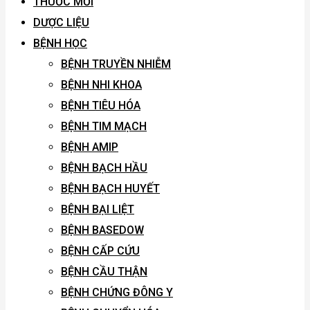
THUỐC MỚI
DƯỢC LIỆU
BỆNH HỌC
BỆNH TRUYỀN NHIỄM
BỆNH NHI KHOA
BỆNH TIÊU HÓA
BỆNH TIM MẠCH
BỆNH AMIP
BỆNH BẠCH HẦU
BỆNH BẠCH HUYẾT
BỆNH BẠI LIỆT
BỆNH BASEDOW
BỆNH CẤP CỨU
BỆNH CẦU THẬN
BỆNH CHỨNG ĐÔNG Y