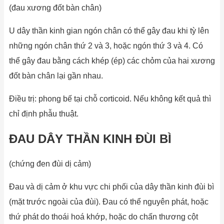
(đau xương đốt bàn chân)
U dây thần kinh gian ngón chân có thể gây đau khi tỳ lên
những ngón chân thứ 2 và 3, hoặc ngón thứ 3 và 4. Có
thể gây đau bằng cách khép (ép) các chỏm của hai xương
đốt bàn chân lại gần nhau.
Điều trị: phong bế tại chỗ corticoid. Nếu không kết quả thì
chỉ định phẫu thuật.
ĐAU DÂY THẦN KINH ĐÙI BÌ
(chứng đen đùi dị cảm)
Đau và dị cảm ở khu vực chi phối của dây thần kinh đùi bì
(mặt trước ngoài của đùi). Đau có thể nguyên phát, hoặc
thứ phát do thoái hoá khớp, hoặc do chấn thương cột