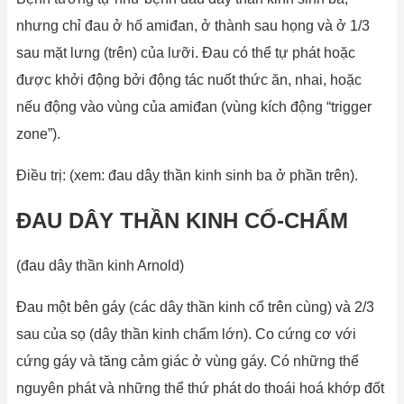
nhưng chỉ đau ở hố amiđan, ở thành sau họng và ở 1/3
sau mặt lưng (trên) của lưỡi. Đau có thể tự phát hoặc
được khởi động bởi động tác nuốt thức ăn, nhai, hoặc
nếu động vào vùng của amiđan (vùng kích động “trigger
zone”).
Điều trị: (xem: đau dây thần kinh sinh ba ở phần trên).
ĐAU DÂY THẦN KINH CỔ-CHẨM
(đau dây thần kinh Arnold)
Đau một bên gáy (các dây thần kinh cổ trên cùng) và 2/3
sau của sọ (dây thần kinh chẩm lớn). Co cứng cơ với
cứng gáy và tăng cảm giác ở vùng gáy. Có những thể
nguyên phát và những thể thứ phát do thoái hoá khớp đốt