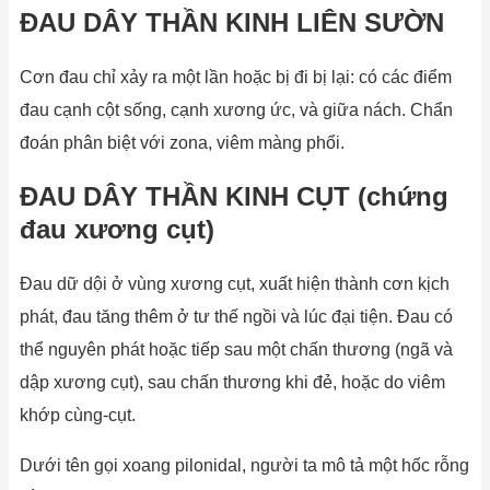
ĐAU DÂY THẦN KINH LIÊN SƯỜN
Cơn đau chỉ xảy ra một lần hoặc bị đi bị lại: có các điểm
đau cạnh cột sống, cạnh xương ức, và giữa nách. Chẩn
đoán phân biệt với zona, viêm màng phổi.
ĐAU DÂY THẦN KINH CỤT (chứng
đau xương cụt)
Đau dữ dội ở vùng xương cụt, xuất hiện thành cơn kịch
phát, đau tăng thêm ở tư thế ngồi và lúc đại tiện. Đau có
thể nguyên phát hoặc tiếp sau một chấn thương (ngã và
dập xương cụt), sau chấn thương khi đẻ, hoặc do viêm
khớp cùng-cụt.
Dưới tên gọi xoang pilonidal, người ta mô tả một hốc rỗng