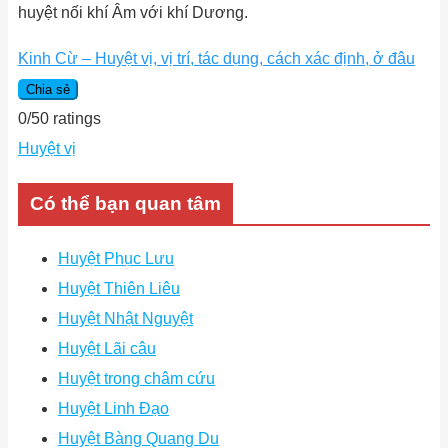
huyệt nối khí Âm với khí Dương.
Kinh Cừ – Huyệt vị, vị trí, tác dụng, cách xác định, ở đâu
Chia sẻ
0
/
5
0
ratings
Huyệt vị
Có thể bạn quan tâm
Huyệt Phục Lưu
Huyệt Thiên Liêu
Huyệt Nhật Nguyệt
Huyệt Lãi câu
Huyệt trong châm cứu
Huyệt Linh Đạo
Huyệt Bàng Quang Du