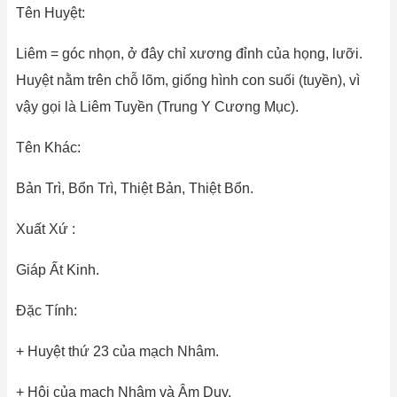
Tên Huyệt:
Liêm = góc nhọn, ở đây chỉ xương đỉnh của họng, lưỡi.
Huyệt nằm trên chỗ lõm, giống hình con suối (tuyền), vì
vậy gọi là Liêm Tuyền (Trung Y Cương Mục).
Tên Khác:
Bản Trì, Bổn Trì, Thiệt Bản, Thiệt Bổn.
Xuất Xứ :
Giáp Ất Kinh.
Đặc Tính:
+ Huyệt thứ 23 của mạch Nhâm.
+ Hội của mạch Nhâm và Âm Duy.