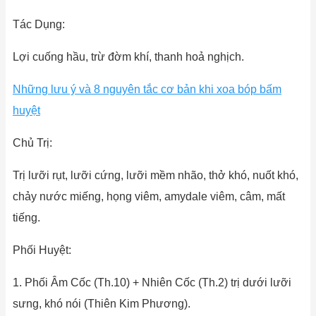
Tác Dụng:
Lợi cuống hầu, trừ đờm khí, thanh hoả nghịch.
Những lưu ý và 8 nguyên tắc cơ bản khi xoa bóp bấm
huyệt
Chủ Trị:
Trị lưỡi rụt, lưỡi cứng, lưỡi mềm nhão, thở khó, nuốt khó,
chảy nước miếng, họng viêm, amydale viêm, câm, mất
tiếng.
Phối Huyệt:
1. Phối Âm Cốc (Th.10) + Nhiên Cốc (Th.2) trị dưới lưỡi
sưng, khó nói (Thiên Kim Phương).