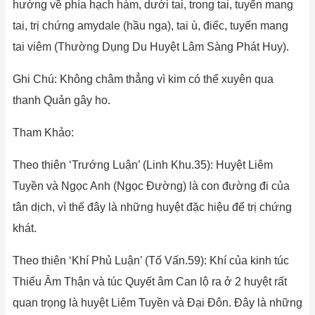
hướng về phía hạch hàm, dưới tai, trong tai, tuyến mang
tai, trị chứng amydale (hầu nga), tai ù, điếc, tuyến mang
tai viêm (Thường Dụng Du Huyệt Lâm Sàng Phát Huy).
Ghi Chú: Không châm thẳng vì kim có thể xuyên qua
thanh Quản gây ho.
Tham Khảo:
Theo thiên ‘Trướng Luận’ (Linh Khu.35): Huyệt Liêm
Tuyền và Ngọc Anh (Ngọc Đường) là con đường đi của
tân dịch, vì thế đây là những huyệt đặc hiệu để trị chứng
khát.
Theo thiên ‘Khí Phủ Luận’ (Tố Vấn.59): Khí của kinh túc
Thiếu Âm Thận và túc Quyết âm Can lộ ra ở 2 huyệt rất
quan trọng là huyệt Liêm Tuyền và Đại Đôn. Đây là những