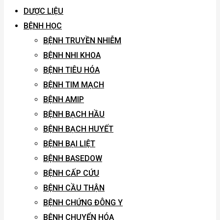
DƯỢC LIỆU
BỆNH HỌC
BỆNH TRUYỀN NHIỄM
BỆNH NHI KHOA
BỆNH TIÊU HÓA
BỆNH TIM MẠCH
BỆNH AMIP
BỆNH BẠCH HẦU
BỆNH BẠCH HUYẾT
BỆNH BẠI LIỆT
BỆNH BASEDOW
BỆNH CẤP CỨU
BỆNH CẦU THẬN
BỆNH CHỨNG ĐÔNG Y
BỆNH CHUYỂN HÓA