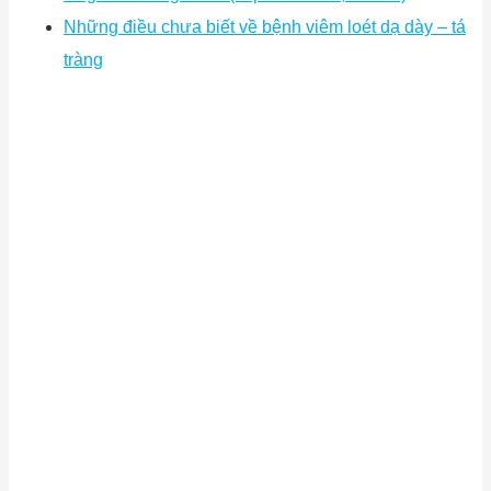
Những điều chưa biết về bệnh viêm loét dạ dày – tá
tràng