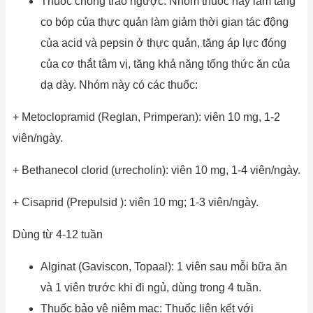
Thuốc chống trào ngược: Nhóm thuốc này làm tăng
co bóp của thực quản làm giảm thời gian tác động
của acid và pepsin ở thực quản, tăng áp lực đóng
của cơ thắt tâm vị, tăng khả năng tống thức ăn của
dạ dày. Nhóm này có các thuốc:
+ Metoclopramid (Reglan, Primperan): viên 10 mg, 1-2
viên/ngày.
+ Bethanecol clorid (ưrecholin): viên 10 mg, 1-4 viên/ngày.
+ Cisaprid (Prepulsid ): viên 10 mg; 1-3 viên/ngày.
Dùng từ 4-12 tuần
Alginat (Gaviscon, Topaal): 1 viên sau mỗi bữa ăn
và 1 viên trước khi đi ngủ, dùng trong 4 tuần.
Thuốc bảo vệ niêm mạc: Thuổc liên kết với