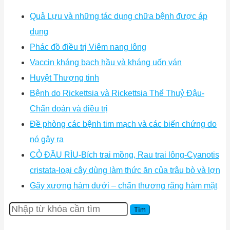
Quả Lựu và những tác dụng chữa bệnh được áp
dụng
Phác đồ điều trị Viêm nang lông
Vaccin kháng bạch hầu và kháng uốn ván
Huyệt Thượng tinh
Bệnh do Rickettsia và Rickettsia Thể Thuỷ Đậu-
Chẩn đoán và điều trị
Đề phòng các bệnh tim mạch và các biến chứng do
nó gây ra
CỎ ĐẦU RÌU-Bích trai mồng, Rau trai lông-Cyanotis
cristata-loại cây dùng làm thức ăn của trâu bò và lợn
Gãy xương hàm dưới – chấn thương răng hàm mặt