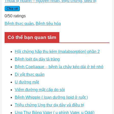
Thoát vị hoành – nguyên nhân, triệu chứng, điều trị
Chia sẻ
0
/
5
0
ratings
Bệnh thực quản
,
Bệnh tiêu hóa
Có thể bạn quan tâm
Hội chứng hấp thu kém (malabsorption) phần 2
Bệnh loét dạ dày tá tràng
Bệnh Coeliaque – bệnh ỉa chảy kéo dài ở trẻ nhỏ
Dị vật thực quản
U đường mật
Viêm đường mật cấp do sỏi
Bệnh Whipple ( loạn dưỡng lipid ở ruột )
Triệu chứng Ung thư dạ dày và điều trị
Ung Thư Bóng Vater ( u phình Vater, u Oddi)