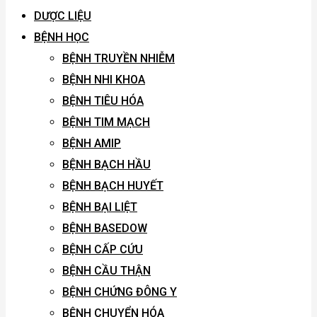
DƯỢC LIỆU
BỆNH HỌC
BỆNH TRUYỀN NHIỄM
BỆNH NHI KHOA
BỆNH TIÊU HÓA
BỆNH TIM MẠCH
BỆNH AMIP
BỆNH BẠCH HẦU
BỆNH BẠCH HUYẾT
BỆNH BẠI LIỆT
BỆNH BASEDOW
BỆNH CẤP CỨU
BỆNH CẦU THẬN
BỆNH CHỨNG ĐÔNG Y
BỆNH CHUYỂN HÓA