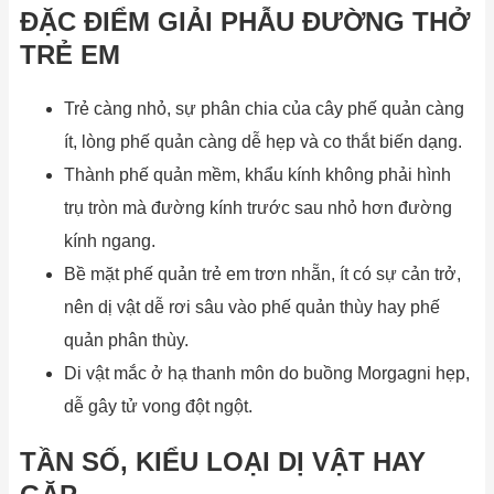
ĐẶC ĐIỂM GIẢI PHẪU ĐƯỜNG THỞ
TRẺ EM
Trẻ càng nhỏ, sự phân chia của cây phế quản càng
ít, lòng phế quản càng dễ hẹp và co thắt biến dạng.
Thành phế quản mềm, khẩu kính không phải hình
trụ tròn mà đường kính trước sau nhỏ hơn đường
kính ngang.
Bề mặt phế quản trẻ em trơn nhẵn, ít có sự cản trở,
nên dị vật dễ rơi sâu vào phế quản thùy hay phế
quản phân thùy.
Di vật mắc ở hạ thanh môn do buồng Morgagni hẹp,
dễ gây tử vong đột ngột.
TẦN SỐ, KIỂU LOẠI DỊ VẬT HAY