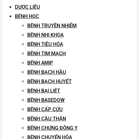
DƯỢC LIỆU
BỆNH HỌC
BỆNH TRUYỀN NHIỄM
BỆNH NHI KHOA
BỆNH TIÊU HÓA
BỆNH TIM MẠCH
BỆNH AMIP
BỆNH BẠCH HẦU
BỆNH BẠCH HUYẾT
BỆNH BẠI LIỆT
BỆNH BASEDOW
BỆNH CẤP CỨU
BỆNH CẦU THẬN
BỆNH CHỨNG ĐÔNG Y
BỆNH CHUYỂN HÓA