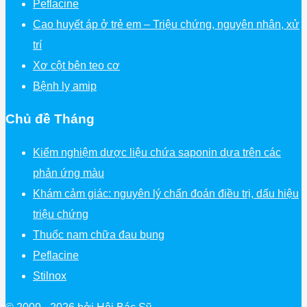
Peflacine
Cao huyết áp ở trẻ em – Triệu chứng, nguyên nhân, xử
trí
Xơ cột bên teo cơ
Bệnh lỵ amip
Chủ đề Tháng
Kiểm nghiệm dược liệu chứa saponin dựa trên các
phản ứng màu
Khám cảm giác: nguyên lý chẩn đoán điều trị, dấu hiệu
triệu chứng
Thuốc nam chữa đau bụng
Peflacine
Stilnox