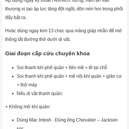
Áp dụng ngay kỹ thuật Heimlich: đứng, nằm ấn vào
thượng vị tạo áp lực tăng đột ngột, dồn nén hơi trong phổi
đẩy bật ra.
Hoặc dùng ngay kim 13 chọc qua màng giáp nhẫn để mở
thông tắt đường thở dưới dị vật.
Giai đoạn cấp cứu chuyên khoa
Soi thanh khí phế quản + tiền mê + tê tại chỗ
Soi thanh khí phế quản + mê nội khí quản + giãn cơ
+ thở máy
Nếu dị vật thanh quản:
+ Không mở khí quản:
Dùng Mac Intosh . Dùng ống Chevalier – Jackson
soi: