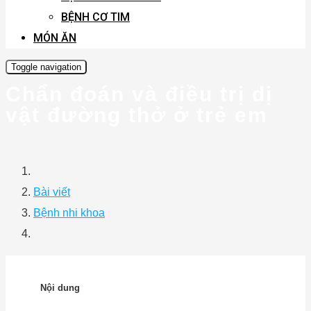
BỆNH CƠ TIM
MÓN ĂN
Toggle navigation
Chẩn đoán và điều trị dị
vật đường thở ở trẻ em
Bài viết
Bệnh nhi khoa
Nội dung