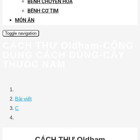
BỆNH CHUYỂN HÓA
BỆNH CƠ TIM
MÓN ĂN
Toggle navigation
CÁCH THƯ Oldham-CÔNG
DỤNG CÁCH DÙNG-CÂY
THUỐC NAM
Bài viết
C
CÁCH THƯ Oldham