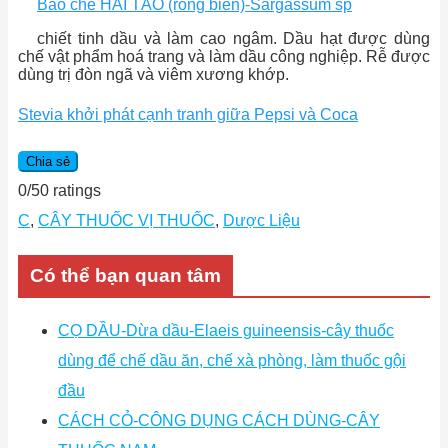
Bào chế HẢI TẢO (rong biển)-Sargassum sp
chiết tinh dầu và làm cao ngâm. Dầu hạt được dùng
chế vật phẩm hoá trang và làm dầu công nghiệp. Rễ được
dùng trị đòn ngã và viêm xương khớp.
Stevia khởi phát cạnh tranh giữa Pepsi và Coca
Chia sẻ
0
/
5
0
ratings
C
,
CÂY THUỐC VỊ THUỐC
,
Dược Liệu
Có thể bạn quan tâm
CỌ DẦU-Dừa dầu-Elaeis guineensis-cây thuốc
dùng để chế dầu ăn, chế xà phòng, làm thuốc gội
đầu
CÁCH CỎ-CÔNG DỤNG CÁCH DÙNG-CÂY