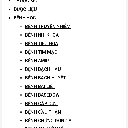
THUỐC MỚI
DƯỢC LIỆU
BỆNH HỌC
BỆNH TRUYỀN NHIỄM
BỆNH NHI KHOA
BỆNH TIÊU HÓA
BỆNH TIM MẠCH
BỆNH AMIP
BỆNH BẠCH HẦU
BỆNH BẠCH HUYẾT
BỆNH BẠI LIỆT
BỆNH BASEDOW
BỆNH CẤP CỨU
BỆNH CẦU THẬN
BỆNH CHỨNG ĐÔNG Y