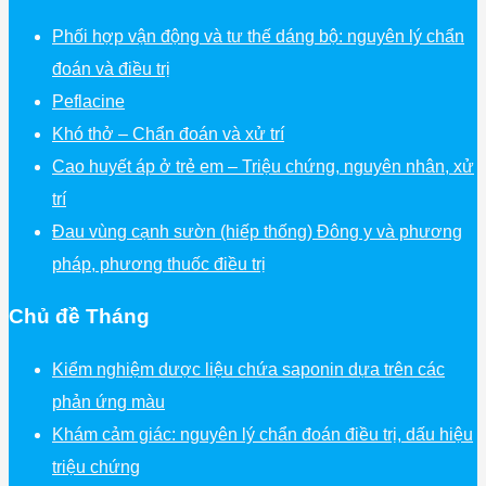
Phối hợp vận động và tư thế dáng bộ: nguyên lý chẩn
đoán và điều trị
Peflacine
Khó thở – Chẩn đoán và xử trí
Cao huyết áp ở trẻ em – Triệu chứng, nguyên nhân, xử
trí
Đau vùng cạnh sườn (hiếp thống) Đông y và phương
pháp, phương thuốc điều trị
Chủ đề Tháng
Kiểm nghiệm dược liệu chứa saponin dựa trên các
phản ứng màu
Khám cảm giác: nguyên lý chẩn đoán điều trị, dấu hiệu
triệu chứng