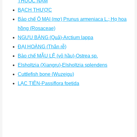
THUỐC NAM
BẠCH THƯỢC
Bào chế Ô MAI (mơ) Prunus armeniaca L.; Họ hoa
hồng (Rosaceae)
NGƯU BÀNG (Quả)-Arctium lappa
ĐẠI HOÀNG (Thân rễ)
Bào chế MẪU LỆ (vỏ hầu)-Ostrea sp.
Elsholtzia (Xiangru)-Elsholtzia splendens
Cuttlefish bone (Wuzeigu)
LẠC TIÊN-Passiflora foetida