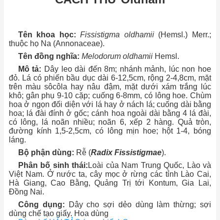
Tên khoa học:
Fissistigma oldhamii
(Hemsl.) Merr.;
thuộc họ Na (Annonaceae).
Tên đồng nghĩa:
Melodorum oldhamii
Hemsl.
Mô tả:
Dây leo dài đến 8m; nhánh mảnh, lúc non hoe
đỏ. Lá có phiến bầu dục dài 6-12,5cm, rộng 2-4,8cm, mặt
trên màu sôcôla hay nâu đậm, mặt dưới xám trắng lúc
khô; gân phụ 9-10 cặp; cuống 6-8mm, có lông hoe. Chùm
hoa ở ngọn đối diện với lá hay ở nách lá; cuống dài bằng
hoa; lá đài đính ở gốc; cánh hoa ngoài dài bằng 4 lá đài,
có lông, lá noãn nhiều; noãn 6, xếp 2 hàng. Quả tròn,
đường kính 1,5-2,5cm, có lông mịn hoe; hột 1-4, bóng
láng.
Bộ phận dùng:
Rễ (
Radix Fissistigmae
).
Phân bố sinh thái:
Loài của Nam Trung Quốc, Lào và
Việt Nam. Ở nước ta, cây mọc ở rừng các tỉnh Lào Cai,
Hà Giang, Cao Bằng, Quảng Trị tới Kontum, Gia Lai,
Đồng Nai.
Công dụng:
Dây cho sợi dẻo dùng làm thừng; sợi
dùng chế tạo giấy. Hoa dùng