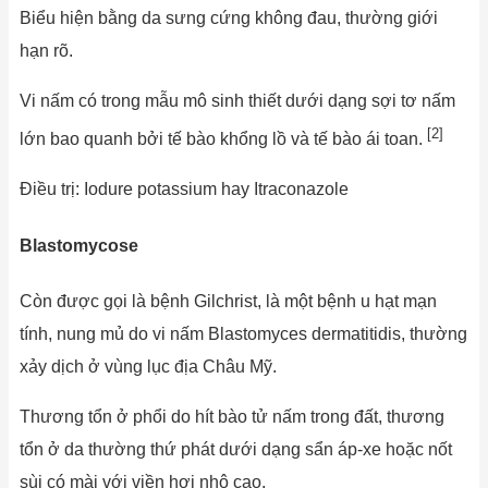
Biểu hiện bằng da sưng cứng không đau, thường giới
hạn rõ.
Vi nấm có trong mẫu mô sinh thiết dưới dạng sợi tơ nấm
[2]
lớn bao quanh bởi tế bào khổng lồ và tế bào ái toan.
Điều trị: Iodure potassium hay Itraconazole
Blastomycose
Còn được gọi là bệnh Gilchrist, là một bệnh u hạt mạn
tính, nung mủ do vi nấm Blasto­myces dermatitidis, thường
xảy dịch ở vùng lục địa Châu Mỹ.
Thương tổn ở phổi do hít bào tử nấm trong đất, thương
tổn ở da thường thứ phát dưới dạng sẩn áp-xe hoặc nốt
sùi có mài với viền hơi nhô cao.