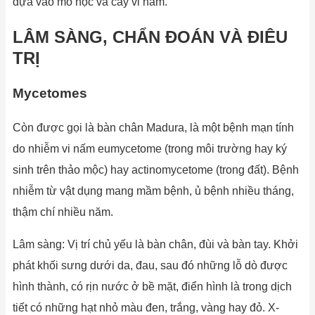
dựa vào mô học và cấy vi nấm.
LÂM SÀNG, CHẨN ĐOÁN VÀ ĐIÊU
TRỊ
Mycetomes
Còn được gọi là bàn chân Madura, là một bệnh mạn tính
do nhiễm vi nấm eumycetome (trong môi trường hay ký
sinh trên thảo mộc) hay actinomycetome (trong đất). Bệnh
nhiễm từ vật dụng mang mầm bệnh, ủ bệnh nhiều tháng,
thậm chí nhiều năm.
Lâm sàng: Vị trí chủ yếu là bàn chân, đùi và bàn tay. Khởi
phát khối sưng dưới da, đau, sau đó những lỗ dò được
hình thành, có rịn nước ở bề mặt, điển hình là trong dịch
tiết có những hạt nhỏ màu đen, trắng, vàng hay đỏ. X-