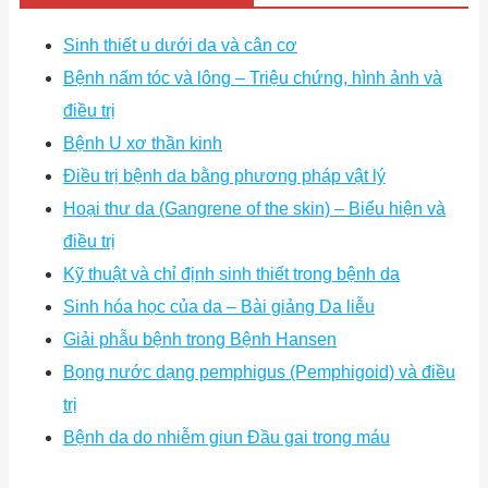
Sinh thiết u dưới da và cân cơ
Bệnh nấm tóc và lông – Triệu chứng, hình ảnh và
điều trị
Bệnh U xơ thần kinh
Điều trị bệnh da bằng phương pháp vật lý
Hoại thư da (Gangrene of the skin) – Biểu hiện và
điều trị
Kỹ thuật và chỉ định sinh thiết trong bệnh da
Sinh hóa học của da – Bài giảng Da liễu
Giải phẫu bệnh trong Bệnh Hansen
Bọng nước dạng pemphigus (Pemphigoid) và điều
trị
Bệnh da do nhiễm giun Đầu gai trong máu