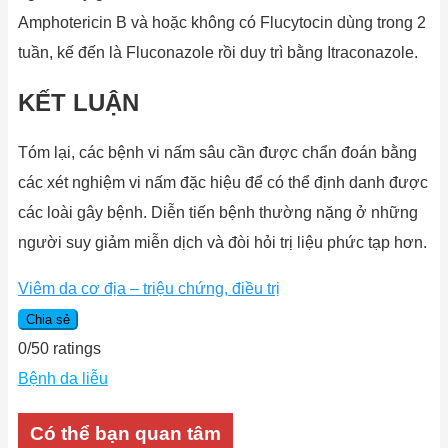
Amphotericin B và hoặc không có Flucytocin dùng trong 2
tuần, kế đến là Fluconazole rồi duy trì bằng Itraconazole.
KẾT LUẬN
Tóm lại, các bệnh vi nấm sâu cần được chẩn đoán bằng
các xét nghiệm vi nấm đặc hiệu để có thể định danh được
các loài gây bệnh. Diễn tiến bệnh thường nặng ở những
người suy giảm miễn dịch và đòi hỏi trị liệu phức tạp hơn.
Viêm da cơ địa – triệu chứng, điều trị
Chia sẻ
0
/
5
0
ratings
Bệnh da liễu
Có thể bạn quan tâm