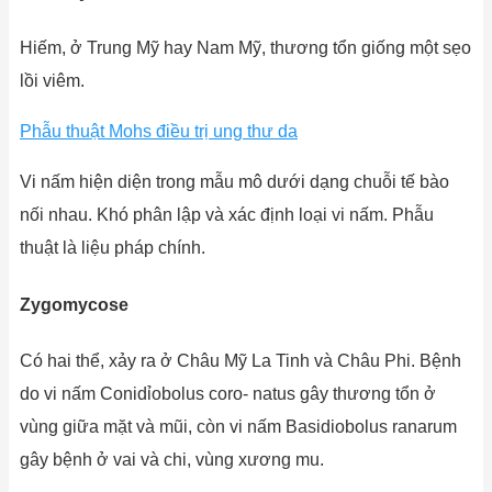
Hiếm, ở Trung Mỹ hay Nam Mỹ, thương tổn giống một sẹo
lồi viêm.
Phẫu thuật Mohs điều trị ung thư da
Vi nấm hiện diện trong mẫu mô dưới dạng chuỗi tế bào
nối nhau. Khó phân lập và xác định loại vi nấm. Phẫu
thuật là liệu pháp chính.
Zygomycose
Có hai thể, xảy ra ở Châu Mỹ La Tinh và Châu Phi. Bệnh
do vi nấm Conidỉobolus coro- natus gây thương tổn ở
vùng giữa mặt và mũi, còn vi nấm Basidiobolus ranarum
gây bệnh ở vai và chi, vùng xương mu.