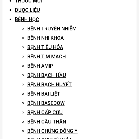
THUỐC MỚI
DƯỢC LIỆU
BỆNH HỌC
BỆNH TRUYỀN NHIỄM
BỆNH NHI KHOA
BỆNH TIÊU HÓA
BỆNH TIM MẠCH
BỆNH AMIP
BỆNH BẠCH HẦU
BỆNH BẠCH HUYẾT
BỆNH BẠI LIỆT
BỆNH BASEDOW
BỆNH CẤP CỨU
BỆNH CẦU THẬN
BỆNH CHỨNG ĐÔNG Y