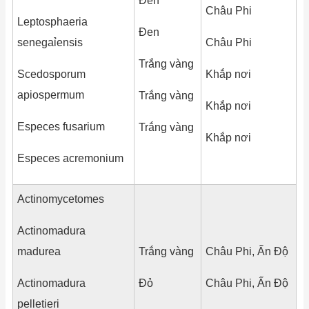
Đen
Châu Phi
Leptosphaeria
Đen
senegaỉensis
Châu Phi
Trắng vàng
Scedosporum
Khắp nơi
apiospermum
Trắng vàng
Khắp nơi
Especes fusarium
Trắng vàng
Khắp nơi
Especes acremonium
Actinomycetomes
Actinomadura
madurea
Trắng vàng
Châu Phi, Ấn Độ
Actinomadura
Đỏ
Châu Phi, Ấn Độ
pelletieri