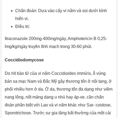
Chẩn đoán: Dựa vào cấy vi nấm và soi dưới kính
hiển vi.
Điều trị:
Itraconazole 200mg-400mg/ngày, Amphotericin B 0,25-
lmg/kg/ngày truyền tĩnh mạch trong 30-60 phút.
Coccidiodomycose
Do hít bào tử của vi nấm Coccidioides immừis, ỗ vùng
bán sa mạc Nam và Bắc Mỹ gây thương tổn ở nội tạng, ở
phổi nhiều hơn ở da. Ớ da, thương tổn đa dạng như viêm
nang lông, nốt mảng dạng u nhú hay áp-xe. cần chẩn
đoán phân biệt với Lao và vi nấm khác như Sar- coidose,
Sporotrichose. Trước sự gia tăng bất thường của một cái