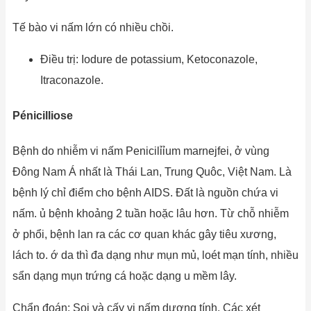
Tế bào vi nấm lớn có nhiều chồi.
Điều trị: Iodure de potassium, Ketoconazole,
Itraconazole.
Pénicilliose
Bệnh do nhiễm vi nấm Penicilỉỉum marnejfei, ở vùng
Đông Nam Á nhất là Thái Lan, Trung Quôc, Việt Nam. Là
bệnh lý chỉ điểm cho bệnh AIDS. Đất là nguồn chứa vi
nấm. ủ bệnh khoảng 2 tuần hoặc lâu hơn. Từ chỗ nhiễm
ở phổi, bệnh lan ra các cơ quan khác gây tiêu xương,
lách to. ớ da thì đa dạng như mụn mủ, loét mạn tính, nhiều
sẩn dạng mụn trứng cá hoặc dạng u mềm lây.
Chẩn đoán: Soi và cấy vi nấm dương tính. Các xét