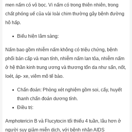
men nấm có vỏ bọc. Vi nấm có trong thiên nhiên, trong
chất phóng uế của vài loài chim thường gây bệnh đường
hô hấp.
Biểu hiện lâm sàng:
Nấm bao gồm nhiễm nấm không có triệu chứng, bệnh
phổi bán cấp và mạn tính, nhiễm nấm lan tỏa, nhiễm nấm
ở hệ thần kinh trung ương và thương tổn da như sẩn, nốt,
loét, áp- xe, viêm mô tế bào.
Chẩn đoán: Phòng xét nghiệm gồm soi, cấy, huyết
thanh chẩn đoán dương tính.
Điều trị:
Amphotericin B và Flucytocin tối thiểu 4 tuần, lâu hơn ở
người suy giảm miễn dịch, với bệnh nhân AIDS