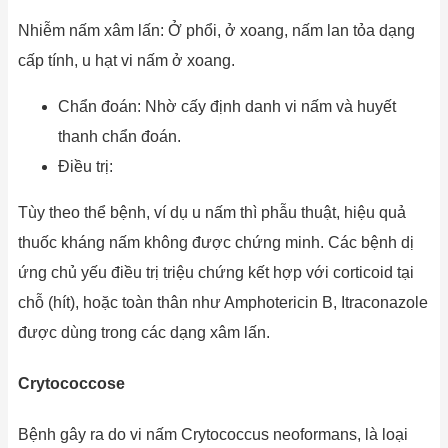
Nhiễm nấm xâm lấn: Ở phổi, ở xoang, nấm lan tỏa dạng
cấp tính, u hạt vi nấm ở xoang.
Chẩn đoán: Nhờ cấy định danh vi nấm và huyết
thanh chẩn đoán.
Điều trị:
Tùy theo thể bệnh, ví dụ u nấm thì phẫu thuật, hiệu quả
thuốc kháng nấm không được chứng minh. Các bệnh dị
ứng chủ yếu điều trị triệu chứng kết hợp với corticoid tại
chỗ (hít), hoặc toàn thân như Amphotericin B, Itraconazole
được dùng trong các dạng xâm lấn.
Crytococcose
Bệnh gây ra do vi nấm Crytococcus neoformans, là loại