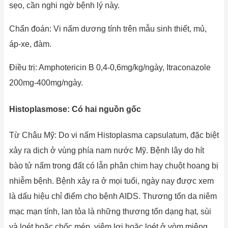
sẹo, cần nghi ngờ bệnh lý này.
Chẩn đoán: Vi nấm dương tính trên mẫu sinh thiết, mủ,
áp-xe, đàm.
Điều trị: Amphotericin B 0,4-0,6mg/kg/ngày, Itraconazole
200mg-400mg/ngày.
Histoplasmose: Có hai nguồn gốc
Từ Châu Mỹ: Do vi nấm Histoplasma capsulatum, đặc biệt
xảy ra dịch ở vùng phía nam nước Mỹ. Bệnh lây do hít
bào tử nấm trong đất có lẫn phân chim hay chuột hoang bị
nhiễm bệnh. Bệnh xảy ra ở mọi tuổi, ngày nay được xem
là dấu hiệu chỉ điểm cho bệnh AIDS. Thương tổn da niêm
mạc mạn tính, lan tỏa là những thương tổn dạng hạt, sùi
và loét hoặc chốc mép, viêm lợi hoặc loét ở vòm miệng,