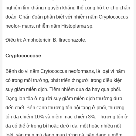
nghiệm tìm kháng nguyên kháng thể cũng hỗ trợ cho chẩn
đoán. Chẩn đoán phân biệt với nhiễm nấm Cryptococcus
neofor- mans, nhiễm nấm Histoplama sp.
Điều trị: Amphotericin B, Itraconazole.
Cryptococcose
Bệnh do vi nấm Crytococcus neoformans, là loại vi nấm
có trong môi trường, phát triển ở người trong điều kiện
suy giảm miễn dịch. Tiêm nhiễm qua da hay qua phổi.
Dạng lan tỏa ở người suy giảm miễn dịch thường đưa
đến chết. Bên cạnh thương tổn nội tạng ở phổi, thương
tổn da chiếm 10% và niêm mạc chiếm 3%. Thương tổn ở
da có thể ở trong bì hoặc dưới da, một hoặc nhiều nốt
loét, sẩn mụn mủ dạng mụn trứng cá, sẩn dạng u mềm