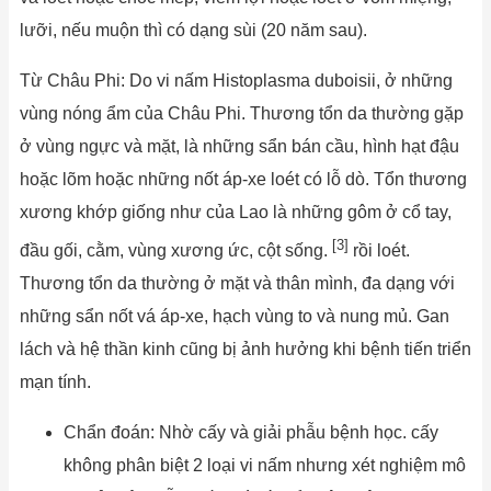
lưỡi, nếu muộn thì có dạng sùi (20 năm sau).
Từ Châu Phi: Do vi nấm Histoplasma duboisii, ở những
vùng nóng ẩm của Châu Phi. Thương tổn da thường gặp
ở vùng ngực và mặt, là những sẩn bán cầu, hình hạt đậu
hoặc lõm hoặc những nốt áp-xe loét có lỗ dò. Tổn thương
xương khớp giống như của Lao là những gôm ở cổ tay,
[3]
đầu gối, cằm, vùng xương ức, cột sống.
rồi loét.
Thương tổn da thường ở mặt và thân mình, đa dạng với
những sẩn nốt vá áp-xe, hạch vùng to và nung mủ. Gan
lách và hệ thần kinh cũng bị ảnh hưởng khi bệnh tiến triển
mạn tính.
Chẩn đoán: Nhờ cấy và giải phẫu bệnh học. cấy
không phân biệt 2 loại vi nấm nhưng xét nghiệm mô