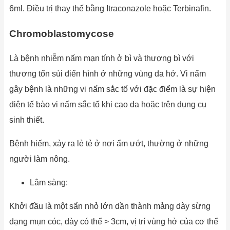
6ml. Điều trị thay thế bằng Itraconazole hoặc Terbinafin.
Chromoblastomycose
Là bệnh nhiễm nấm mạn tính ở bì và thượng bì với
thương tổn sùi điển hình ở những vùng da hở. Vi nấm
gây bệnh là những vi nấm sắc tố với đặc điểm là sự hiện
diện tế bào vi nấm sắc tố khi cạo da hoặc trên dụng cụ
sinh thiết.
Bệnh hiếm, xảy ra lẻ tẻ ở nơi ẩm ướt, thường ở những
người làm nông.
Lâm sàng:
Khởi đầu là một sẩn nhỏ lớn dần thành mảng dày sừng
dạng mụn cóc, dày có thể > 3cm, vị trí vùng hở của cơ thể