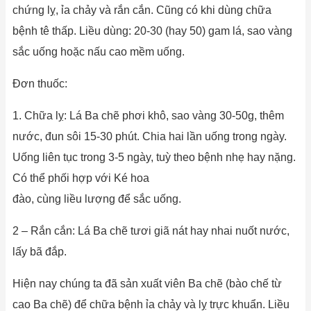
chứng lỵ, ỉa chảy và rắn cắn. Cũng có khi dùng chữa
bệnh tê thấp. Liều dùng: 20-30 (hay 50) gam lá, sao vàng
sắc uống hoặc nấu cao mềm uống.
Ðơn thuốc:
1. Chữa lỵ: Lá Ba chẽ phơi khô, sao vàng 30-50g, thêm
nước, đun sôi 15-30 phút. Chia hai lần uống trong ngày.
Uống liên tục trong 3-5 ngày, tuỳ theo bệnh nhẹ hay nặng.
Có thể phối hợp với Ké hoa
đào, cùng liều lượng để sắc uống.
2 – Rắn cắn: Lá Ba chẽ tươi giã nát hay nhai nuốt nước,
lấy bã đắp.
Hiện nay chúng ta đã sản xuất viên Ba chẽ (bào chế từ
cao Ba chẽ) để chữa bệnh ỉa chảy và lỵ trực khuẩn. Liều