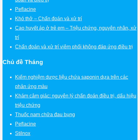
Peflacine
Khó thở – Chẩn đoán và xử trí
Cao huyết áp ở trẻ em – Triệu chứng, nguyên nhân, xử
trí
Chẩn đoán và xử trí viêm phổi không đáp ứng điều trị
Chủ đề Tháng
Kiểm nghiệm dược liệu chứa saponin dựa trên các
phản ứng màu
Khám cảm giác: nguyên lý chẩn đoán điều trị, dấu hiệu
triệu chứng
Thuốc nam chữa đau bụng
Peflacine
Stilnox