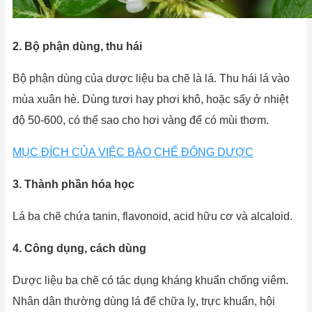
2. Bộ phận dùng, thu hái
Bộ phận dùng của dược liệu ba chẽ là lá. Thu hái lá vào
mùa xuân hè. Dùng tươi hay phơi khô, hoặc sấy ở nhiệt
độ 50-600, có thể sao cho hơi vàng để có mùi thơm.
MỤC ĐÍCH CỦA VIỆC BÀO CHẾ ĐÔNG DƯỢC
3. Thành phần hóa học
Lá ba chẽ chứa tanin, flavonoid, acid hữu cơ và alcaloid.
4. Công dụng, cách dùng
Dược liệu ba chẽ có tác dụng kháng khuẩn chống viêm.
Nhân dân thường dùng lá để chữa lỵ, trực khuẩn, hội