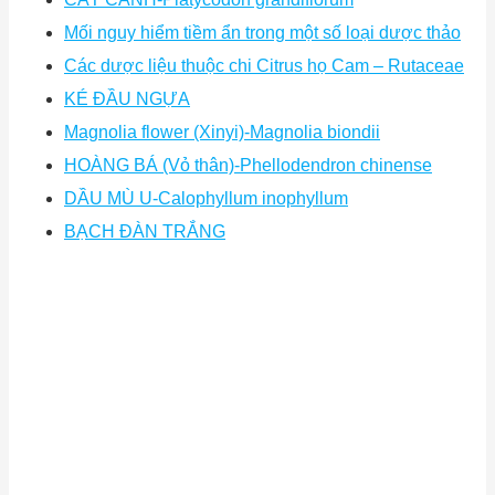
Mối nguy hiểm tiềm ẩn trong một số loại dược thảo
Các dược liệu thuộc chi Citrus họ Cam – Rutaceae
KÉ ĐẦU NGỰA
Magnolia flower (Xinyi)-Magnolia biondii
HOÀNG BÁ (Vỏ thân)-Phellodendron chinense
DẦU MÙ U-Calophyllum inophyllum
BẠCH ĐÀN TRẮNG