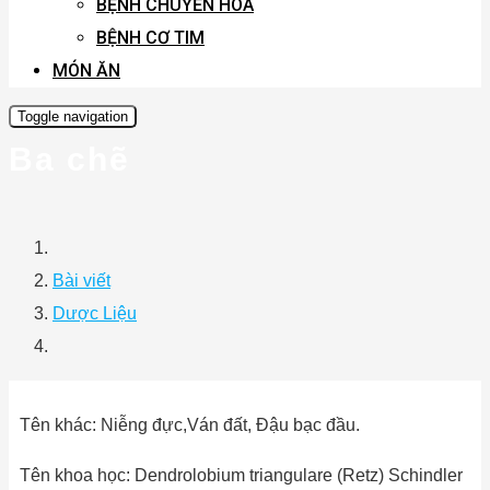
BỆNH CHUYỂN HÓA
BỆNH CƠ TIM
MÓN ĂN
Toggle navigation
Ba chẽ
Bài viết
Dược Liệu
Tên khác: Niễng đực,Ván đất, Ðậu bạc đầu.
Tên khoa học: Dendrolobium triangulare (Retz) Schindler