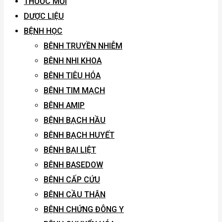
THUỐC MỚI
DƯỢC LIỆU
BỆNH HỌC
BỆNH TRUYỀN NHIỄM
BỆNH NHI KHOA
BỆNH TIÊU HÓA
BỆNH TIM MẠCH
BỆNH AMIP
BỆNH BẠCH HẦU
BỆNH BẠCH HUYẾT
BỆNH BẠI LIỆT
BỆNH BASEDOW
BỆNH CẤP CỨU
BỆNH CẦU THẬN
BỆNH CHỨNG ĐÔNG Y