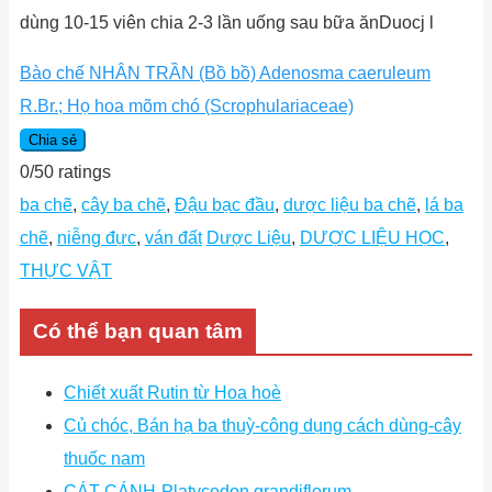
dùng 10-15 viên chia 2-3 lần uống sau bữa ănDuocj l
Bào chế NHÂN TRẦN (Bồ bồ) Adenosma caeruleum
R.Br.; Họ hoa mõm chó (Scrophulariaceae)
Chia sẻ
0
/
5
0
ratings
ba chẽ
,
cây ba chẽ
,
Ðậu bạc đầu
,
dược liệu ba chẽ
,
lá ba
chẽ
,
niễng đực
,
ván đất
Dược Liệu
,
DƯỢC LIỆU HỌC
,
THỰC VẬT
Có thể bạn quan tâm
Chiết xuất Rutin từ Hoa hoè
Củ chóc, Bán hạ ba thuỳ-công dụng cách dùng-cây
thuốc nam
CÁT CÁNH-Platycodon grandiflorum