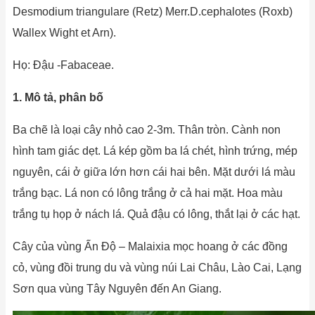
Desmodium triangulare (Retz) Merr.D.cephalotes (Roxb)
Wallex Wight et Arn).
Họ: Ðậu -Fabaceae.
1. Mô tả, phân bố
Ba chẽ là loại cây nhỏ cao 2-3m. Thân tròn. Cành non
hình tam giác dẹt. Lá kép gồm ba lá chét, hình trứng, mép
nguyên, cái ở giữa lớn hơn cái hai bên. Mặt dưới lá màu
trắng bạc. Lá non có lông trắng ở cả hai mặt. Hoa màu
trắng tụ họp ở nách lá. Quả đậu có lông, thắt lại ở các hạt.
Cây của vùng Ấn Độ – Malaixia mọc hoang ở các đồng
cỏ, vùng đồi trung du và vùng núi Lai Châu, Lào Cai, Lạng
Sơn qua vùng Tây Nguyên đến An Giang.