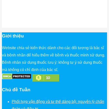
Giới thiệu
Website chia sẻ kiến thức dành cho các đối tượng là bác sĩ
và bệnh nhân để hiểu thêm về bệnh và thuốc mình sử dụng.
Bệnh nhân sử dụng thuốc lưu ý: không tự ý sử dụng thuốc
mà không có chỉ định của bác sĩ.
10
Chủ đề Tuần
Phối hợp vận động và tư thế dáng bộ: nguyên lý chẩn
đoán và điều trị