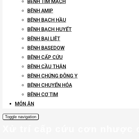
BỆNH TIM MẠCH
BỆNH AMIP
BỆNH BẠCH HẦU
BỆNH BẠCH HUYẾT
BỆNH BẠI LIỆT
BỆNH BASEDOW
BỆNH CẤP CỨU
BỆNH CẦU THẬN
BỆNH CHỨNG ĐÔNG Y
BỆNH CHUYỂN HÓA
BỆNH CƠ TIM
MÓN ĂN
Toggle navigation
Xử trí cấp cứu cơn nhược 