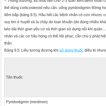
– Thông thường, tốt nhất nên chờ 2-3 tuần xem bệnh nhân có 
thể dùng corticosteroid nếu cần. uống pyridostigmin 60mg
tiêm bắp (bảng 9.5). Hầu hết các bệnh nhân có cơn nhược cơ 
suy tim ứ huyết và ỉa chảy do loạn khuẩn (do dùng nhiều kh
kéo dài thời gian yếu cơ và thời gian sử dụng nội khí quản
nhãn và các cơ hầu họng có thể hồi phục, cần chú ý phát hiệ
thận.
Bảng 9.5. Liều tương đương khi
sử dụng thuốc
điều trị như
Tên thuốc
Pyridostigmin (mestinon)