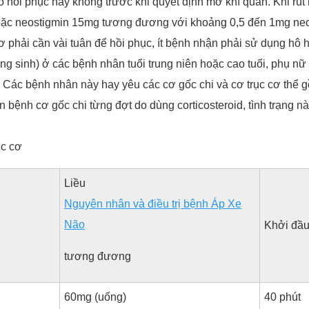
hồi phục hay không trước khi quyết định mở khí quản. Khi rút 
 hoặc neostigmin 15mg tương đương với khoảng 0,5 đến 1mg neo
phải cần vài tuân để hồi phục, ít bệnh nhận phải sử dụng hô h
áng sinh) ở các bệnh nhân tuổi trung niên hoặc cao tuổi, phụ 
… Các bệnh nhân này hay yêu các cơ gốc chi và cơ trục cơ thể g
n bệnh cơ gốc chi từng đợt do dùng corticosteroid, tình trạng 
ợc cơ
Liều
Nguyên nhân và điều trị bệnh Áp Xe
Não
Khởi đầ
tương đương
60mg (uống)
40 phút