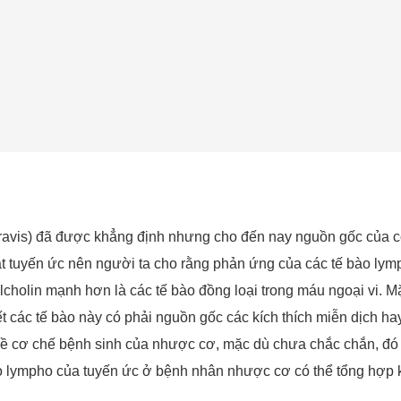
ravis) đã được khẳng định nhưng cho đến nay nguồn gốc của c
uật tuyến ức nên người ta cho rằng phản ứng của các tế bào ly
lcholin mạnh hơn là các tế bào đồng loại trong máu ngoại vi. Mặ
ết các tế bào này có phải nguồn gốc các kích thích miễn dịch 
 cơ chế bệnh sinh của nhược cơ, mặc dù chưa chắc chắn, đó là 
ào lympho của tuyến ức ở bệnh nhân nhược cơ có thể tổng hợp k