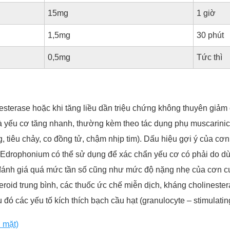
15mg
1 giờ
1,5mg
30 phút
0,5mg
Tức thì
esterase hoặc khi tăng liều dần triệu chứng không thuyên giảm
 yếu cơ tăng nhanh, thường kèm theo tác dụng phụ muscarinic c
àng, tiêu chảy, co đồng tử, chậm nhịp tim). Dấu hiệu gợi ý của c
t. Edrophonium có thể sử dụng để xác chẩn yếu cơ có phải do 
 đánh giá quá mức tần số cũng như mức độ nặng nhẹ của cơn cư
teroid trung bình, các thuốc ức chế miễn dịch, kháng cholinest
 các yếu tố kích thích bạch cầu hạt (granulocyte – stimulating f
 mặt)