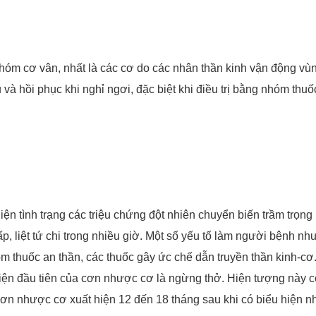
óm cơ vân, nhất là các cơ do các nhân thần kinh vận động vùng
 và hồi phục khi nghỉ ngơi, đặc biệt khi điều trị bằng nhóm th
 hiện tình trạng các triệu chứng đột nhiên chuyển biến trầm trọn
hấp, liệt tứ chi trong nhiều giờ. Một số yếu tố làm người bện
 thuốc an thần, các thuốc gây ức chế dẫn truyền thần kinh-cơ.
hiện đầu tiên của cơn nhược cơ là ngừng thở. Hiện tượng này có
ơn nhược cơ xuất hiện 12 đến 18 tháng sau khi có biểu hiện 