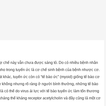
ợ chế nàỵ vẫn chưa được sáng tỏ. Do có nhiều bệnh nhân
mpho trong tuyến ức là cơ chế sinh bệnh của bệnh nhược cơ.
t khác, tuyến ức còn có “tế bào ức” (myoid) giống tế bào cơ
hay không nhưng rõ ràng ở người bình thường, những tế bào
có thể do virus ái lực với tế bào tuyến ức làm tổn thương
háng thể kháng receptor acetylcholin và đây cũng lả một cơ