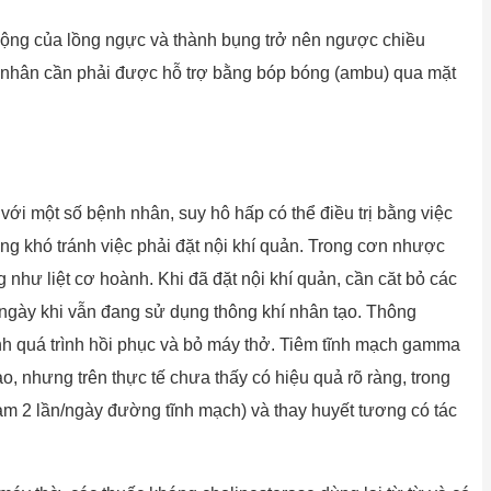
ử động của lồng ngực và thành bụng trở nên ngược chiều
h nhân cần phải được hỗ trợ bằng bóp bóng (ambu) qua mặt
i với một số bệnh nhân, suy hô hấp có thể điều trị bằng việc
g khó tránh việc phải đặt nội khí quản. Trong cơn nhược
g như liệt cơ hoành. Khi đã đặt nội khí quản, cần căt bỏ các
i ngày khi vẫn đang sử dụng thông khí nhân tạo. Thông
nh quá trình hồi phục và bỏ máy thở. Tiêm tĩnh mạch gamma
o, nhưng trên thực tế chưa thấy có hiệu quả rõ ràng, trong
làm 2 lần/ngày đường tĩnh mạch) và thay huyết tương có tác