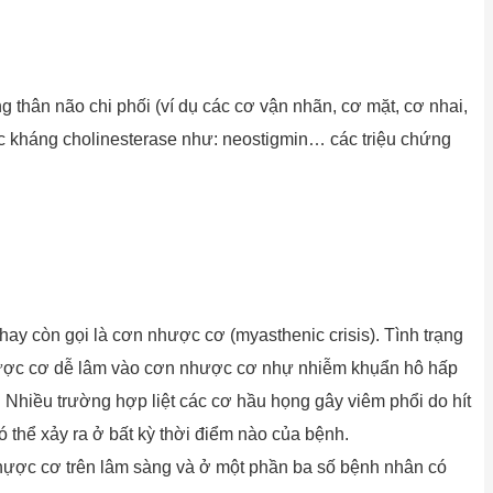
 thân não chi phối (ví dụ các cơ vận nhãn, cơ mặt, cơ nhai,
uốc kháng cholinesterase như: neostigmin… các triệu chứng
g hay còn gọi là cơn nhược cơ (myasthenic crisis). Tình trạng
h nhược cơ dễ lâm vào cơn nhược cơ nhự nhiễm khụẩn hô hấp
 Nhiều trường hợp liệt các cơ hầu họng gây viêm phổi do hít
 thể xảy ra ở bất kỳ thời điểm nào của bệnh.
nhựợc cơ trên lâm sàng và ở một phần ba số bệnh nhân có