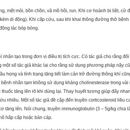
ng, mệt mỏi, bồn chồn, vã mồ hôi, run. Khi cơ hoành bị liệt, c
 kém di động). Khi cấp cứu, sau khi khai thông đường thở bện
 động tác bóp bóng.
 nhân tạo trong đơn vị điều trị tích cực. Có tác giả cho rằng đố
một số tác giả khác lại cho rằng sử dụng phương pháp nậy cũn
ầu họng và tình trạng tăng tiết làm cản trở đường thông khí cũn
 để bệnh nhân tạm không sử dụng kháng cholinesterase trong và
thuốc tăng lên rõ khi dùng lại. Thay huyết tương giúp đẩy nha
 nhiều. Một số tác giả đề cập đến truyền corticosteroid liều ca
ơ tăng lên. Nói chung, truyền immunoglobulin (3 – 5g/kg chia 
hô hấp cấp hoặc bán cáp.