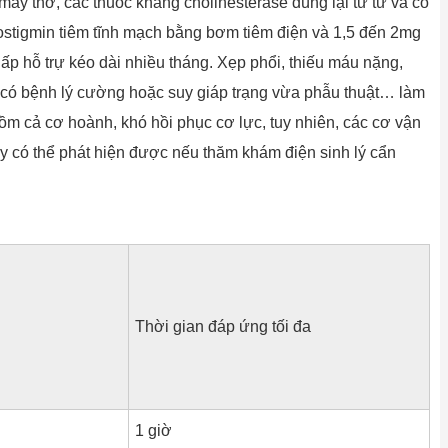
máy thờ, các thuốc kháng cholinesterase dùng lại từ từ và có
stigmin tiêm tĩnh mạch bằng bơm tiêm điện và 1,5 đến 2mg
ấp hỗ trự kéo dài nhiều tháng. Xẹp phổi, thiếu máu nặng,
nữ có bệnh lý cường hoặc suy giáp trạng vừa phẫu thuật… làm
ồm cả cơ hoành, khó hồi phục cơ lực, tuy nhiên, các cơ vận
này có thể phát hiện được nếu thăm khám điện sinh lý cẩn
u
Thời gian đáp ứng tối đa
1 giờ