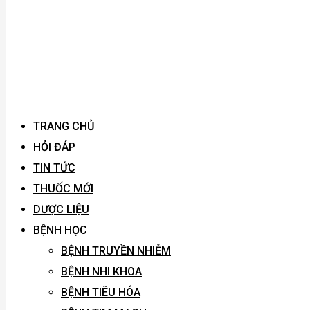
TRANG CHỦ
HỎI ĐÁP
TIN TỨC
THUỐC MỚI
DƯỢC LIỆU
BỆNH HỌC
BỆNH TRUYỀN NHIỄM
BỆNH NHI KHOA
BỆNH TIÊU HÓA