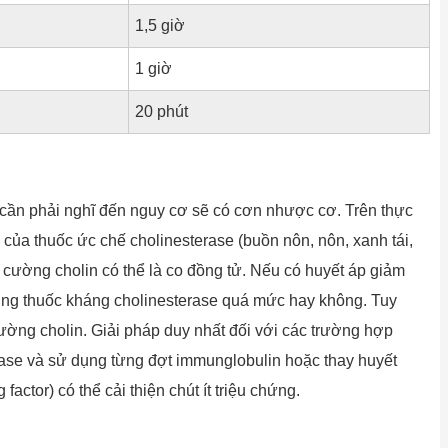
1,5 giờ
1 giờ
20 phút
 cần phải nghĩ đến nguy cơ sẽ có cơn nhược cơ. Trên thực
ủa thuốc ức chế cholinesterase (buồn nôn, nôn, xanh tái,
ơn cường cholin có thể là co đồng tử. Nếu có huyết áp giảm
dùng thuốc kháng cholinesterase quá mức hay không. Tuy
ờng cholin. Giải pháp duy nhất đối với các trường hợp
erase và sử dụng từng đợt immunglobulin hoặc thay huyết
actor) có thể cải thiện chút ít triệu chứng.