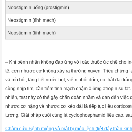
Neostigmin uống (prostigmin)
Neostigmin (tĩnh mạch)
Neostigmin (tĩnh mạch)
– Khi bệnh nhân không đáp ứng với các thuốc ức chế cholin
tế, cơn nhược cơ không xảy ra thường xuyên. Triệu chứng là
vã mồ hôi, tăng tiết nước bọt, viêm phổi đốm, co thắt đại tr
cùng nhịp tim, cần tiêm tĩnh mạch chậm 0,6mg atropin sulfa
nhiên, test này có thể gây chẩn đoán nhầm và dan đến việc
nhược cơ nặng và nhược cơ kéo dài là tiếp tục liều corticos
tương. Giải pháp cuối cùng là cyclophosphamid liều cao, sau đó
Châm cứu Bệnh miệng và mắt bị méo lệch (liệt dây thần kinh