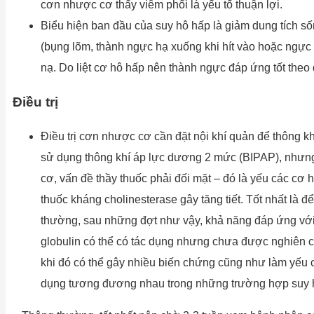
cơn nhược cơ thấy viêm phổi là yếu tố thuận lợi.
Biểu hiện ban đầu của suy hô hấp là giảm dung tích số
(bụng lõm, thành ngực hạ xuống khi hít vào hoặc ngực
nạ. Do liệt cơ hô hấp nên thành ngực đáp ứng tốt theo
Điều trị
Điều trị cơn nhược cơ cần đặt nội khí quản để thông khí
sử dụng thông khí áp lực dương 2 mức (BIPAP), nhưng 
cơ, vấn đề thầy thuốc phải đối mặt – đó là yếu các cơ h
thuốc kháng cholinesterase gây tăng tiết. Tốt nhất là
thường, sau những đợt như vậy, khả năng đáp ứng với 
globulin có thể có tác dụng nhưng chưa được nghiên cứu
khi đó có thể gây nhiều biến chứng cũng như làm yếu c
dụng tương đương nhau trong những trường hợp suy 