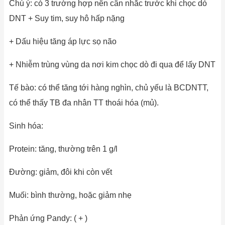
Chú ý: có 3 trường hợp nên cân nhắc trước khi chọc dò
DNT + Suy tim, suy hô hấp nặng
+ Dấu hiệu tăng áp lực sọ não
+ Nhiễm trùng vùng da nơi kim chọc dò đi qua để lấy DNT
Tế bào: có thể tăng tới hàng nghìn, chủ yếu là BCDNTT,
có thể thấy TB đa nhân TT thoái hóa (mủ).
Sinh hóa:
Protein: tăng, thường trên 1 g/l
Đường: giảm, đôi khi còn vết
Muối: bình thường, hoặc giảm nhẹ
Phản ứng Pandy: ( + )