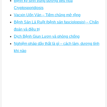
Bệnh ký sinh trùng đường tiêu hóa
Cryptosporidiosis
Vacxin Uốn Ván – Tiêm chủng mở rộng
Bệnh Sán Lá Ruột (bệnh sán fasciolopsis) – Chẩn
đoán và điều trị
Dịch Bệnh Giun Lươn và phòng chống
Nghiệm pháp dây thắt là gì – cách làm, dương tính
khi nào