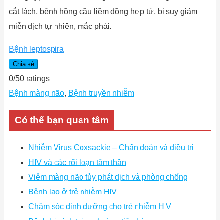
cắt lách, bệnh hồng cầu liềm đồng hợp tử, bị suy giảm
miễn dịch tự nhiên, mắc phải.
Bệnh leptospira
Chia sẻ
0
/
5
0
ratings
Bệnh màng não
,
Bệnh truyền nhiễm
Có thể bạn quan tâm
Nhiễm Virus Coxsackie – Chẩn đoán và điều trị
HIV và các rối loạn tâm thần
Viêm màng não tủy phát dịch và phòng chống
Bệnh lao ở trẻ nhiễm HIV
Chăm sóc dinh dưỡng cho trẻ nhiễm HIV