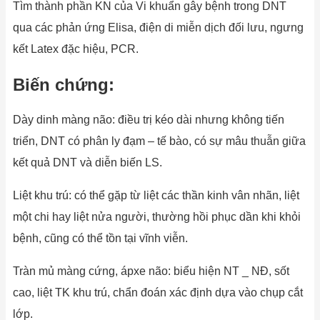
Tìm thành phần KN của Vi khuẩn gây bệnh trong DNT
qua các phản ứng Elisa, điện di miễn dịch đối lưu, ngưng
kết Latex đặc hiệu, PCR.
Biến chứng:
Dày dinh màng não: điều trị kéo dài nhưng không tiến
triển, DNT có phân ly đạm – tế bào, có sự mâu thuẫn giữa
kết quả DNT và diễn biến LS.
Liệt khu trú: có thể gặp từ liệt các thần kinh vân nhãn, liệt
một chi hay liệt nửa người, thường hồi phục dần khi khỏi
bệnh, cũng có thể tồn tại vĩnh viễn.
Tràn mủ màng cứng, ápxe não: biểu hiện NT _ NĐ, sốt
cao, liệt TK khu trú, chẩn đoán xác định dựa vào chụp cắt
lớp.