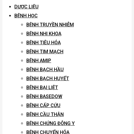
DƯỢC LIỆU
BỆNH HỌC
BỆNH TRUYỀN NHIỄM
BỆNH NHI KHOA
BỆNH TIÊU HÓA
BỆNH TIM MẠCH
BỆNH AMIP
BỆNH BẠCH HẦU
BỆNH BẠCH HUYẾT
BỆNH BẠI LIỆT
BỆNH BASEDOW
BỆNH CẤP CỨU
BỆNH CẦU THẬN
BỆNH CHỨNG ĐÔNG Y
BỆNH CHUYỂN HÓA