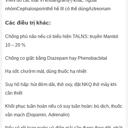
VMN do các loại Vi khuẩngram(-) khác: ngoài
nhómCephalosporinthế hệ III có thể dùngAztreonam
Các điều trị khác:
Chống phù não nếu có biểu hiện TALNS: truyền Manitol
10 – 20 %
Chống co giật: bằng Diazepam hay Phenobacbital
Hạ sốt: chườm mát, dùng thuốc hạ nhiệt
Suy hô hấp: hút đờm dãi, thở oxy, đặt NKQ thở máy khi
cần thiết
Khôi phục tuần hoàn nếu có suy tuần hoàn: bù dịch, thuốc
vân mạch (Dopamin, Adrenalin)
Nếu có rối loạn nước và điện giải cần được theo dõi, phát