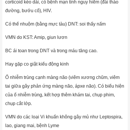
corticoid kéo dài, có bệnh mạn tính nguy hiểm (đái tháo
đường, bướu cổ), HIV.
Có thể nhuộm (bằng mực tàu) DNT: soi thấy nấm
VMN do KST: Amip, giun lươn
BC ái toan trong DNT và trong máu tăng cao.
Hay gặp co giật kiểu động kinh
Ố nhiễm trùng cạnh màng não (viêm xương chũm, viêm
tai giữa gây phản ứng màng não, ápxe não). Có biểu hiện
của ổ nhiễm trùng, kết hợp thêm khám tai, chụp phim,
chụp cắt lớp.
VMN do các loại Vi khuẩn không gây mủ như Leptospira,
lao, giang mai, bệnh Lyme