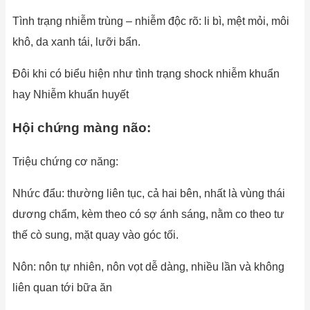
Tình trạng nhiễm trùng – nhiễm độc rõ: li bì, mệt mỏi, môi
khô, da xanh tái, lưỡi bẩn.
Đôi khi có biểu hiện như tình trạng shock nhiễm khuẩn
hay Nhiễm khuẩn huyết
Hội chứng màng não:
Triệu chứng cơ năng:
Nhức đẩu: thường liên tục, cả hai bên, nhất là vùng thái
dương chẩm, kèm theo có sợ ánh sáng, nằm co theo tư
thế cò sung, mặt quay vào góc tối.
Nôn: nôn tự nhiên, nôn vọt dễ dàng, nhiều lần và không
liên quan tới bữa ăn