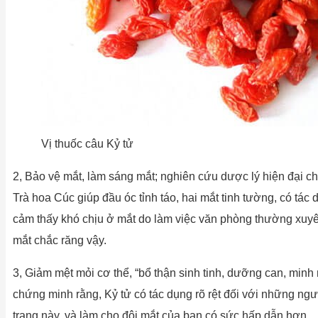
Vị thuốc câu Kỷ tử
2, Bảo vệ mắt, làm sáng mắt; nghiên cứu dược lý hiện đại c
Trà hoa Cúc giúp đầu óc tỉnh táo, hai mắt tinh tường, có tá
cảm thấy khó chịu ở mắt do làm việc văn phòng thường xuyên,
mắt chắc răng vậy.
3, Giảm mệt mỏi cơ thể, “bổ thận sinh tinh, dưỡng can, minh
chứng minh rằng, Kỷ tử có tác dụng rõ rệt đối với những ngư
trạng này, và làm cho đôi mắt của bạn có sức hấp dẫn hơn.