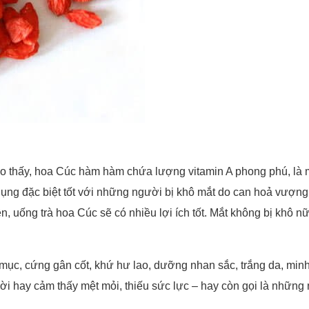
ho thấy, hoa Cúc hàm hàm chứa lượng vitamin A phong phú, là m
c dụng đặc biệt tốt với những người bị khô mắt do can hoả vượn
 uống trà hoa Cúc sẽ có nhiều lợi ích tốt. Mắt không bị khô nữ
 mục, cứng gân cốt, khứ hư lao, dưỡng nhan sắc, trắng da, minh
ời hay cảm thấy mệt mỏi, thiếu sức lực – hay còn gọi là những 