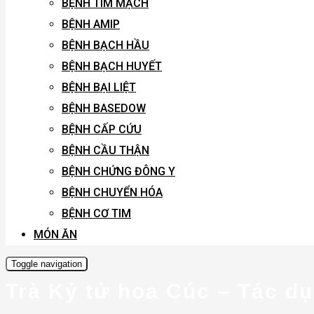
BỆNH TIM MẠCH
BỆNH AMIP
BỆNH BẠCH HẦU
BỆNH BẠCH HUYẾT
BỆNH BẠI LIỆT
BỆNH BASEDOW
BỆNH CẤP CỨU
BỆNH CẦU THẬN
BỆNH CHỨNG ĐÔNG Y
BỆNH CHUYỂN HÓA
BỆNH CƠ TIM
MÓN ĂN
Toggle navigation
Trà Kỷ tử hoa Cúc – Tác d