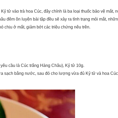
u, Kỷ tử vào trà hoa Cúc, đây chính là ba loại thuốc bảo vệ mắt,
hâu đêm ôn luyện bài tập đều sẽ xảy ra tình trạng mỏi mắt, nhữ
ó chịu ở mắt, giảm bớt các triệu chứng nêu trên.
yêu cầu là Cúc trắng Hàng Châu), Kỷ tử 10g.
a sạch bằng nước, sau đó cho lượng vừa đủ Kỷ tử và hoa Cúc và