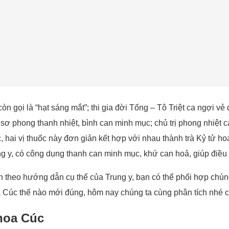
n gọi là “hạt sáng mắt”; thi gia đời Tống – Tô Triệt ca ngợi 
sơ phong thanh nhiệt, bình can minh mục; chủ trị phong nhiệt
hai vị thuốc này đơn giản kết hợp với nhau thành trà Kỷ tử hoa
ng y, có công dụng thanh can minh mục, khứ can hoả, giúp điều t
 theo hướng dẫn cụ thể của Trung y, bạn có thể phối hợp chún
a Cúc thế nào mới đúng, hôm nay chúng ta cùng phân tích nhé c
 hoa Cúc