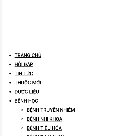
TRANG CHỦ
HỎI ĐÁP
TIN TỨC
THUỐC MỚI
DƯỢC LIỆU
BỆNH HỌC
BỆNH TRUYỀN NHIỄM
BỆNH NHI KHOA
BỆNH TIÊU HÓA