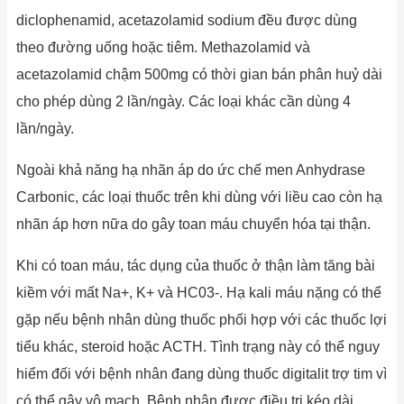
diclophenamid, acetazolamid sodium đều được dùng
theo đường uống hoặc tiêm. Methazolamid và
acetazolamid chậm 500mg có thời gian bán phân huỷ dài
cho phép dùng 2 lần/ngày. Các loại khác cần dùng 4
lần/ngày.
Ngoài khả năng hạ nhãn áp do ức chế men Anhydrase
Carbonic, các loại thuốc trên khi dùng với liều cao còn hạ
nhãn áp hơn nữa do gây toan máu chuyển hóa tại thận.
Khi có toan máu, tác dụng của thuốc ở thận làm tăng bài
kiềm với mất Na+, K+ và HC03-. Hạ kali máu nặng có thể
gặp nếu bệnh nhân dùng thuốc phối hợp với các thuốc lợi
tiểu khác, steroid hoặc ACTH. Tình trạng này có thể nguy
hiểm đối với bệnh nhân đang dùng thuốc digitalit trợ tim vì
có thể gây vô mạch. Bệnh nhân được điều trị kéo dài