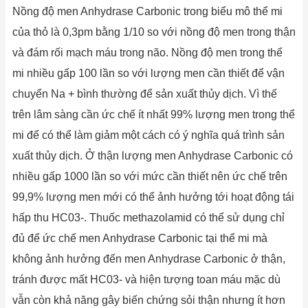
Nồng độ men Anhydrase Carbonic trong biểu mô thể mi
của thỏ là 0,3pm bằng 1/10 so với nồng độ men trong thận
và đám rối mạch máu trong não. Nồng độ men trong thể
mi nhiều gấp 100 lần so với lượng men cần thiết để vận
chuyển Na + bình thường để sản xuất thủy dịch. Vì thế
trên lâm sàng cần ức chế ít nhất 99% lượng men trong thể
mi để có thể làm giảm một cách có ý nghĩa quá trình sản
xuất thủy dịch. Ở thận lượng men Anhydrase Carbonic có
nhiều gấp 1000 lần so với mức cần thiết nên ức chế trên
99,9% lượng men mới có thể ảnh hưởng tới hoạt động tái
hấp thu HC03-. Thuốc methazolamid có thể sử dụng chỉ
đủ để ức chế men Anhydrase Carbonic tại thể mi mà
không ảnh hưởng đến men Anhydrase Carbonic ở thận,
tránh được mất HC03- và hiện tượng toan máu mặc dù
vẫn còn khả năng gây biến chứng sỏi thận nhưng ít hơn