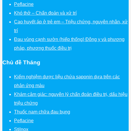
Peflacine
Khó thở – Chẩn đoán và xử trí
Cao huyết áp ở trẻ em – Triệu chứng, nguyên nhân, xử
trí
Đau vùng cạnh sườn (hiếp thống) Đông y và phương
pháp, phương thuốc điều trị
Chủ đề Tháng
Kiểm nghiệm dược liệu chứa saponin dựa trên các
phản ứng màu
Khám cảm giác: nguyên lý chẩn đoán điều trị, dấu hiệu
triệu chứng
Thuốc nam chữa đau bụng
Peflacine
Stilnox