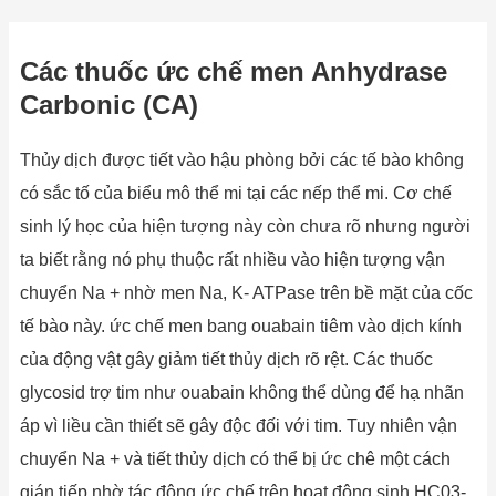
Các thuốc ức chế men Anhydrase
Carbonic (CA)
Thủy dịch được tiết vào hậu phòng bởi các tế bào không
có sắc tố của biểu mô thể mi tại các nếp thể mi. Cơ chế
sinh lý học của hiện tượng này còn chưa rõ nhưng người
ta biết rằng nó phụ thuộc rất nhiều vào hiện tượng vận
chuyển Na + nhờ men Na, K- ATPase trên bề mặt của cốc
tế bào này. ức chế men bang ouabain tiêm vào dịch kính
của động vật gây giảm tiết thủy dịch rõ rệt. Các thuốc
glycosid trợ tim như ouabain không thể dùng để hạ nhãn
áp vì liều cần thiết sẽ gây độc đối với tim. Tuy nhiên vận
chuyển Na + và tiết thủy dịch có thể bị ức chê một cách
gián tiếp nhờ tác động ức chế trên hoạt động sinh HC03-