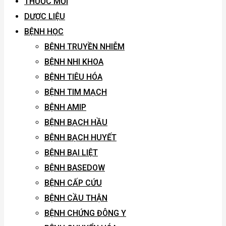
THUỐC MỚI
DƯỢC LIỆU
BỆNH HỌC
BỆNH TRUYỀN NHIỄM
BỆNH NHI KHOA
BỆNH TIÊU HÓA
BỆNH TIM MẠCH
BỆNH AMIP
BỆNH BẠCH HẦU
BỆNH BẠCH HUYẾT
BỆNH BẠI LIỆT
BỆNH BASEDOW
BỆNH CẤP CỨU
BỆNH CẦU THẬN
BỆNH CHỨNG ĐÔNG Y