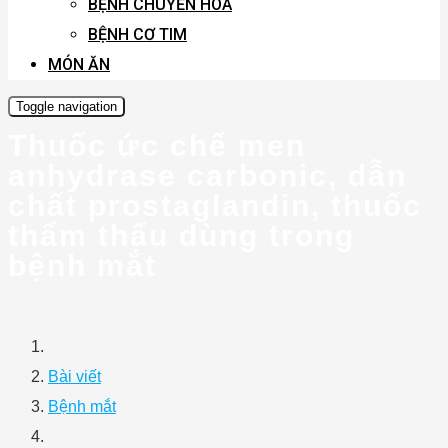
BỆNH CHUYỂN HÓA
BỆNH CƠ TIM
MÓN ĂN
Toggle navigation
Thuốc ức chế men
anhydrase carbonic, dẫn
chất prostaglandin, thuốc
thẩm thấu dùng trong
bệnh mắt
Bài viết
Bệnh mắt