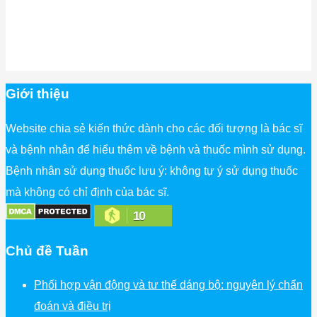
Giới thiệu
Website chia sẻ kiến thức dành cho các đối tượng là bác sĩ
và bệnh nhân để hiểu thêm về bệnh và thuốc mình sử dụng.
Bệnh nhân sử dụng thuốc lưu ý: không tự ý sử dụng thuốc
mà không có chỉ định của bác sĩ.
10
Chủ đề Tuần
Phối hợp vận động và tư thế dáng bộ: nguyên lý chẩn
đoán và điều trị