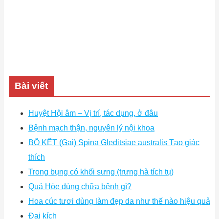
Bài viết
Huyệt Hội âm – Vị trí, tác dụng, ở đâu
Bệnh mạch thận, nguyên lý nội khoa
BỒ KẾT (Gai) Spina Gleditsiae australis Tạo giác
thích
Trong bụng có khối sưng (trưng hà tích tụ)
Quả Hòe dùng chữa bệnh gì?
Hoa cúc tươi dùng làm đẹp da như thế nào hiệu quả
Đại kích