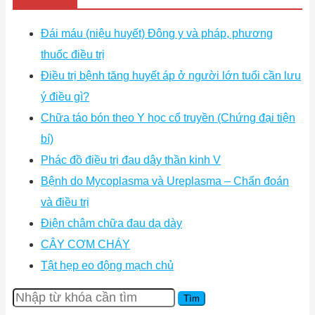
Đái máu (niệu huyết) Đông y và pháp, phương
thuốc điều trị
Điều trị bệnh tăng huyết áp ở người lớn tuổi cần lưu
ý điều gì?
Chữa táo bón theo Y học cổ truyền (Chứng đại tiện
bí)
Phác đồ điều trị đau dây thần kinh V
Bệnh do Mycoplasma và Ureplasma – Chẩn đoán
và điều trị
Điện châm chữa đau dạ dày
CÂY CƠM CHÁY
Tật hẹp eo động mạch chủ