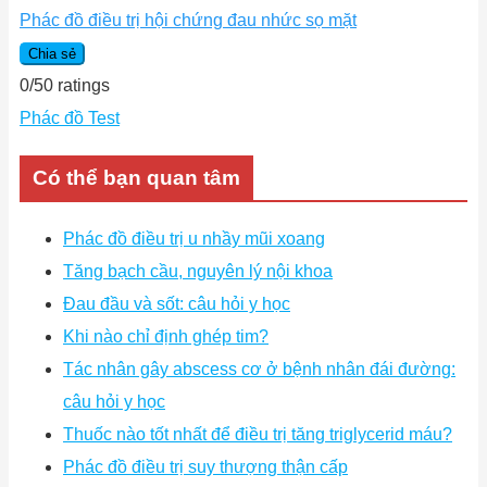
Phác đồ điều trị hội chứng đau nhức sọ mặt
Chia sẻ
0
/
5
0
ratings
Phác đồ Test
Có thể bạn quan tâm
Phác đồ điều trị u nhầy mũi xoang
Tăng bạch cầu, nguyên lý nội khoa
Đau đầu và sốt: câu hỏi y học
Khi nào chỉ định ghép tim?
Tác nhân gây abscess cơ ở bệnh nhân đái đường:
câu hỏi y học
Thuốc nào tốt nhất để điều trị tăng triglycerid máu?
Phác đồ điều trị suy thượng thận cấp