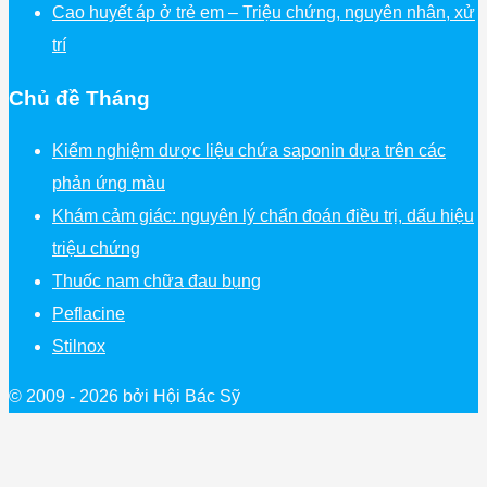
Cao huyết áp ở trẻ em – Triệu chứng, nguyên nhân, xử
trí
Chủ đề Tháng
Kiểm nghiệm dược liệu chứa saponin dựa trên các
phản ứng màu
Khám cảm giác: nguyên lý chẩn đoán điều trị, dấu hiệu
triệu chứng
Thuốc nam chữa đau bụng
Peflacine
Stilnox
© 2009 - 2026 bởi Hội Bác Sỹ