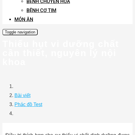
BỆNH CHUYỂN HÓA
BỆNH CƠ TIM
MÓN ĂN
Toggle navigation
Thiếu hụt vi dưỡng chất
cần thiết, nguyên lý nội
khoa
Bài viết
Phác đồ Test