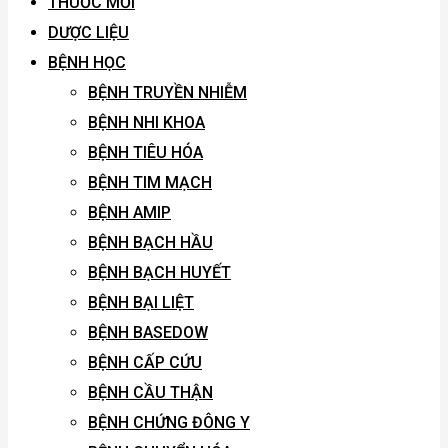
THUỐC MỚI
DƯỢC LIỆU
BỆNH HỌC
BỆNH TRUYỀN NHIỄM
BỆNH NHI KHOA
BỆNH TIÊU HÓA
BỆNH TIM MẠCH
BỆNH AMIP
BỆNH BẠCH HẦU
BỆNH BẠCH HUYẾT
BỆNH BẠI LIỆT
BỆNH BASEDOW
BỆNH CẤP CỨU
BỆNH CẦU THẬN
BỆNH CHỨNG ĐÔNG Y