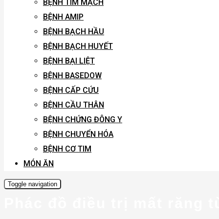
BỆNH TIM MẠCH
BỆNH AMIP
BỆNH BẠCH HẦU
BỆNH BẠCH HUYẾT
BỆNH BẠI LIỆT
BỆNH BASEDOW
BỆNH CẤP CỨU
BỆNH CẦU THẬN
BỆNH CHỨNG ĐÔNG Y
BỆNH CHUYỂN HÓA
BỆNH CƠ TIM
MÓN ĂN
Toggle navigation
Phác đồ điều trị mất răng 