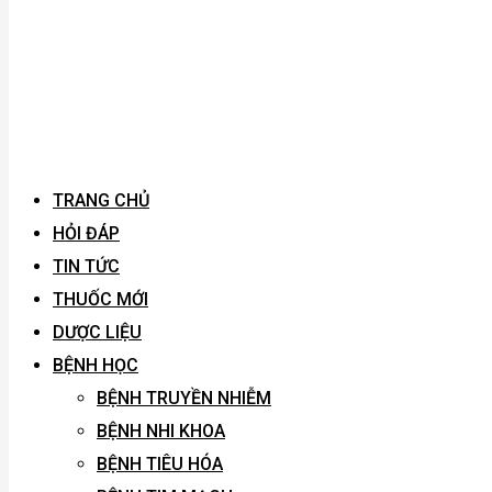
TRANG CHỦ
HỎI ĐÁP
TIN TỨC
THUỐC MỚI
DƯỢC LIỆU
BỆNH HỌC
BỆNH TRUYỀN NHIỄM
BỆNH NHI KHOA
BỆNH TIÊU HÓA