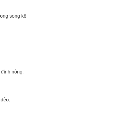
song song kế.
 đình nông.
 dẻo.