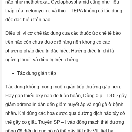
não như methotrexat. Cyclophosphamid cũng như liều
thấp của metomycin c và thio – TEPA không có tác dụng
độc đặc hiệu trên não.
Điều trị: vì cơ chế tác dụng của các thuốc ức chế tế bào
trên não còn chưa được rõ ràng nên không có các
phương pháp điều trị đặc hiệu. Hướng điều trị chỉ là
ngừng thuốc và điều trị triệu chứng.
Tác dụng gián tiếp
Tác dụng không mong muốn gián tiếp thường gặp hơn.
Hay gặp thiếu oxy não do tuần hoàn, Dùng 0,p – DDD gây
giảm adrenalin dẫn đến giảm huyết áp và ngủ gà ờ bệnh
nhân. Khi dùng các hóa dược qua đường dịch não tủy có
thể gây co giật. Truyền SP – I vào động mạch thái dương
nông để điều trị cục bộ có thể gây liệt dây VII, liệt hai