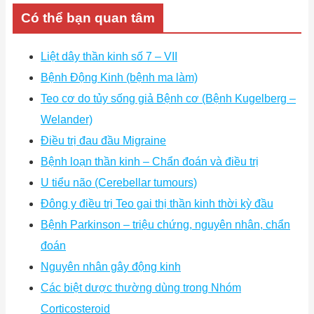
Có thể bạn quan tâm
Liệt dây thần kinh số 7 – VII
Bệnh Động Kinh (bệnh ma làm)
Teo cơ do tủy sống giả Bệnh cơ (Bệnh Kugelberg –
Welander)
Điều trị đau đầu Migraine
Bệnh loạn thần kinh – Chẩn đoán và điều trị
U tiểu não (Cerebellar tumours)
Đông y điều trị Teo gai thị thần kinh thời kỳ đầu
Bệnh Parkinson – triệu chứng, nguyên nhân, chẩn
đoán
Nguyên nhân gây động kinh
Các biệt dược thường dùng trong Nhóm
Corticosteroid