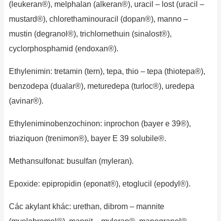
(leukeran®), melphalan (alkeran®), uracil – lost (uracil –
mustard®), chlorethaminouracil (dopan®), manno –
mustin (degranol®), trichlornethuin (sinalost®),
cyclorphosphamid (endoxan®).
Ethylenimin: tretamin (tern), tepa, thio – tepa (thiotepa®),
benzodepa (dualar®), meturedepa (turloc®), uredepa
(avinar®).
Ethyleniminobenzochinon: inprochon (bayer e 39®),
triaziquon (trenimon®), bayer E 39 solubile®.
Methansulfonat: busulfan (myleran).
Epoxide: epipropidin (eponat®), etoglucil (epodyl®).
Các akylant khác: urethan, dibrom – mannite