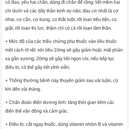
có đau; yếu hai chân, dáng đi chân đế rộng; liệt mềm hai
chi dưới và các dây thần kinh sọ não; đau cơ nhất là cơ
nhai, cơ cắn, cơ bụng, co thắt ruột, rối loạn tiểu tiện, co
giật, rối loạn thị lực, thậm chí có cả rối loạn tâm thần.
+ Mức độ của các triệu chứng phụ thuộc vào liều thuốc
một cách rõ rệt: với liều 10mg sẽ gây giảm hoặc mất phản
xạ gân xương; 20mg sẽ gây liệt ngọn chi, nếu tiếp tục
điều trị, có thể gây liệt vĩnh viễn.
+ Thông thường bệnh này thuyên giảm sau vài tuần, có
khi đến vài tháng.
+ Chẩn đoán điện dương tính: tăng thời gian tiềm các
điện thế vận động và cảm giác.
+ Điều trị: cắt ngay thuốc, dùng vitamin nhóm B và vitamin