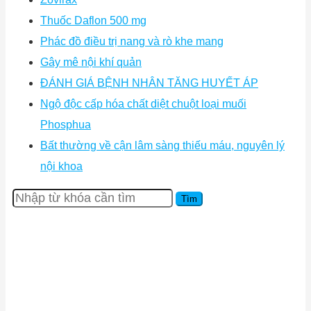
Thuốc Daflon 500 mg
Phác đồ điều trị nang và rò khe mang
Gây mê nội khí quản
ĐÁNH GIÁ BỆNH NHÂN TĂNG HUYẾT ÁP
Ngộ độc cấp hóa chất diệt chuột loại muối
Phosphua
Bất thường về cận lâm sàng thiếu máu, nguyên lý
nội khoa