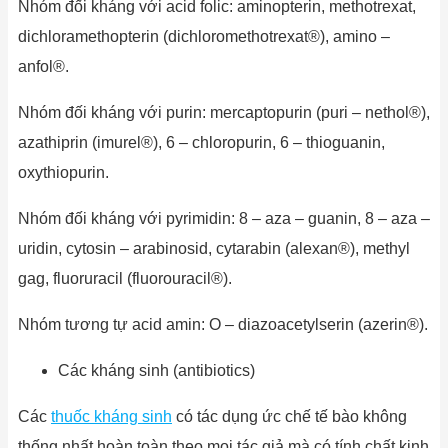
Nhóm đối kháng với acid folic: aminopterin, methotrexat,
dichloramethopterin (dichloromethotrexat®), amino –
anfol®.
Nhóm đối kháng với purin: mercaptopurin (puri – nethol®),
azathiprin (imurel®), 6 – chloropurin, 6 – thioguanin,
oxythiopurin.
Nhóm đối kháng với pyrimidin: 8 – aza – guanin, 8 – aza –
uridin, cytosin – arabinosid, cytarabin (alexan®), methyl
gag, fluoruracil (fluorouracil®).
Nhóm tương tự acid amin: O – diazoacetylserin (azerin®).
Các kháng sinh (antibiotics)
Các
thuốc kháng sinh
có tác dụng ức chế tế bào không
thống nhất hoàn toàn theo mọi tác giả mà có tính chất kinh