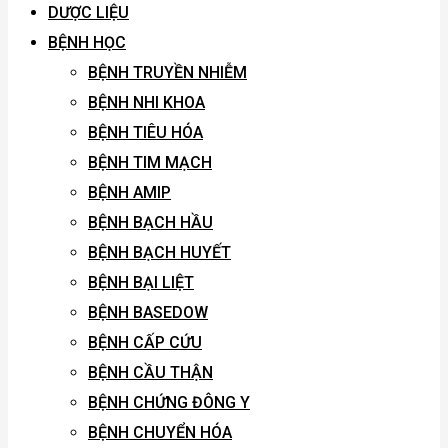
DƯỢC LIỆU
BỆNH HỌC
BỆNH TRUYỀN NHIỄM
BỆNH NHI KHOA
BỆNH TIÊU HÓA
BỆNH TIM MẠCH
BỆNH AMIP
BỆNH BẠCH HẦU
BỆNH BẠCH HUYẾT
BỆNH BẠI LIỆT
BỆNH BASEDOW
BỆNH CẤP CỨU
BỆNH CẦU THẬN
BỆNH CHỨNG ĐÔNG Y
BỆNH CHUYỂN HÓA