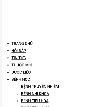
TRANG CHỦ
HỎI ĐÁP
TIN TỨC
THUỐC MỚI
DƯỢC LIỆU
BỆNH HỌC
BỆNH TRUYỀN NHIỄM
BỆNH NHI KHOA
BỆNH TIÊU HÓA