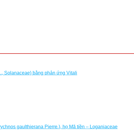
L., Solanaceae) bằng phản ứng Vitali
chnos gaulthierana Pierre.), họ Mã tiền – Loganiaceae