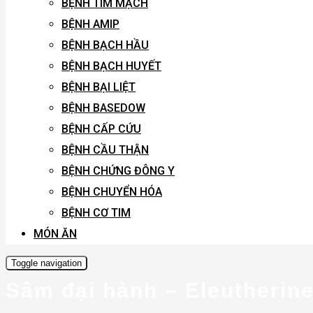
BỆNH TIM MẠCH
BỆNH AMIP
BỆNH BẠCH HẦU
BỆNH BẠCH HUYẾT
BỆNH BẠI LIỆT
BỆNH BASEDOW
BỆNH CẤP CỨU
BỆNH CẦU THẬN
BỆNH CHỨNG ĐÔNG Y
BỆNH CHUYỂN HÓA
BỆNH CƠ TIM
MÓN ĂN
Toggle navigation
Sâm đại hành – Eleutherine