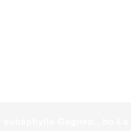
 subaphylla Gagnep., họ La