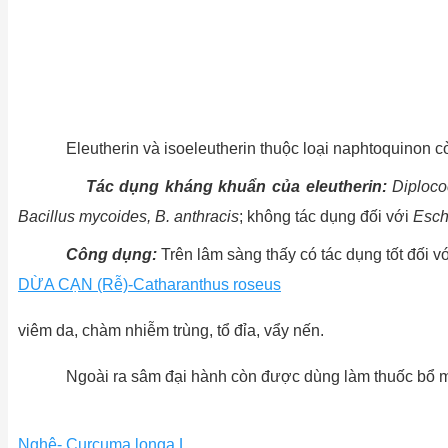
Eleutherin và isoeleutherin thuộc loại naphtoquinon còn 
Tác dụng kháng khuẩn của eleutherin:
Diploco
Bacillus mycoides, B. anthracis
; không tác dụng đối với
Esch
Công dụng:
Trên lâm sàng thấy có tác dụng tốt đối v
DỪA CẠN (Rễ)-Catharanthus roseus
viêm da, chàm nhiễm trùng, tổ đỉa, vẩy nến.
Ngoài ra sâm đại hành còn được dùng làm thuốc bổ máu, 
Nghệ- Curcuma longa L.