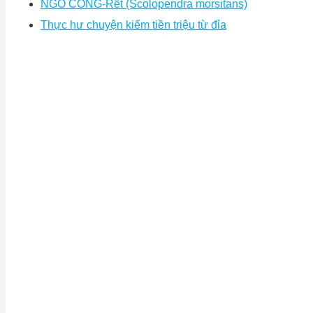
NGÔ CÔNG-Rết (Scolopendra morsitans)
Thực hư chuyện kiếm tiền triệu từ đỉa