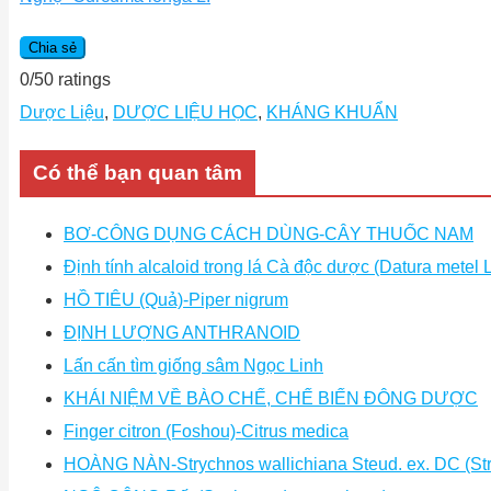
Chia sẻ
0
/
5
0
ratings
Dược Liệu
,
DƯỢC LIỆU HỌC
,
KHÁNG KHUẨN
Có thể bạn quan tâm
BƠ-CÔNG DỤNG CÁCH DÙNG-CÂY THUỐC NAM
Định tính alcaloid trong lá Cà độc dược (Datura metel 
HỒ TIÊU (Quả)-Piper nigrum
ĐỊNH LƯỢNG ANTHRANOID
Lấn cấn tìm giống sâm Ngọc Linh
KHÁI NIỆM VỀ BÀO CHẾ, CHẾ BIẾN ĐÔNG DƯỢC
Finger citron (Foshou)-Citrus medica
HOÀNG NÀN-Strychnos wallichiana Steud. ex. DC (Stry