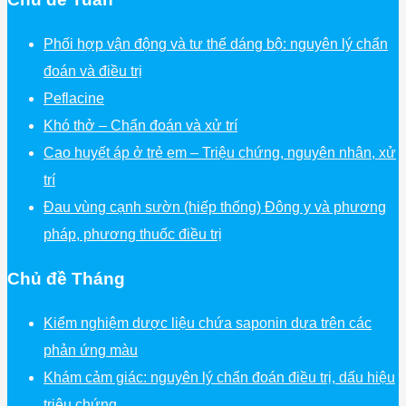
Phối hợp vận động và tư thế dáng bộ: nguyên lý chẩn
đoán và điều trị
Peflacine
Khó thở – Chẩn đoán và xử trí
Cao huyết áp ở trẻ em – Triệu chứng, nguyên nhân, xử
trí
Đau vùng cạnh sườn (hiếp thống) Đông y và phương
pháp, phương thuốc điều trị
Chủ đề Tháng
Kiểm nghiệm dược liệu chứa saponin dựa trên các
phản ứng màu
Khám cảm giác: nguyên lý chẩn đoán điều trị, dấu hiệu
triệu chứng