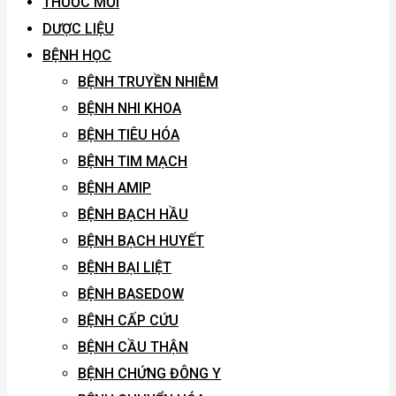
THUỐC MỚI
DƯỢC LIỆU
BỆNH HỌC
BỆNH TRUYỀN NHIỄM
BỆNH NHI KHOA
BỆNH TIÊU HÓA
BỆNH TIM MẠCH
BỆNH AMIP
BỆNH BẠCH HẦU
BỆNH BẠCH HUYẾT
BỆNH BẠI LIỆT
BỆNH BASEDOW
BỆNH CẤP CỨU
BỆNH CẦU THẬN
BỆNH CHỨNG ĐÔNG Y