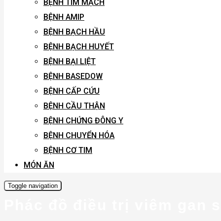
BỆNH TIM MẠCH
BỆNH AMIP
BỆNH BẠCH HẦU
BỆNH BẠCH HUYẾT
BỆNH BẠI LIỆT
BỆNH BASEDOW
BỆNH CẤP CỨU
BỆNH CẦU THẬN
BỆNH CHỨNG ĐÔNG Y
BỆNH CHUYỂN HÓA
BỆNH CƠ TIM
MÓN ĂN
Toggle navigation
Phác đồ điều trị viêm gan 