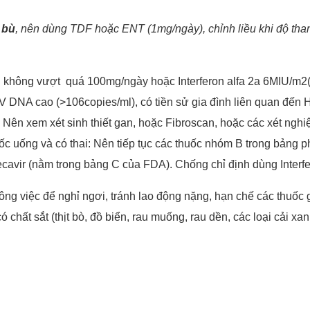
 bù
,
nên dùng TDF hoặc ENT (1mg/ngày), chỉnh liều khi độ than
không vượt quá 100mg/ngày hoặc Interferon alfa 2a 6MIU/m2( 
NA cao (>106copies/ml), có tiền sử gia đình liên quan đến HC
 Nên xem xét sinh thiết gan, hoặc Fibroscan, hoặc các xét nghi
ốc uống và có thai: Nên tiếp tục các thuốc nhóm B trong bảng p
ecavir (nằm trong bảng C của FDA). Chống chỉ định dùng Interf
ông việc để nghỉ ngơi, tránh lao động nặng, hạn chế các thuốc
ó chất sắt (thịt bò, đồ biển, rau muống, rau dền, các loại cải xa