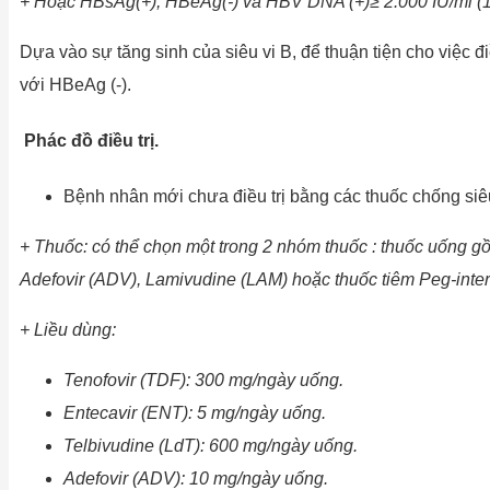
+ Hoặc HBsAg(+), HBeAg(-) và HBV DNA (+)≥ 2.000 IU/ml (
Dựa vào sự tăng sinh của siêu vi B, để thuận tiện cho việc đi
với HBeAg (-).
Phác đồ điều trị.
Bệnh nhân mới chưa điều trị bằng các thuốc chống siêu
+ Thuốc: có thể chọn một trong 2 nhóm thuốc : thuốc uống gồm
Adefovir (ADV), Lamivudine (LAM) hoặc thuốc tiêm Peg-interf
+ Liều dùng:
Tenofovir
(TDF):
300
mg/ngày
uống.
Entecavir
(ENT):
5
mg/ngày
uống.
Telbivudine
(LdT):
600
mg/ngày
uống.
Adefovir
(ADV):
10
mg/ngày
uống.