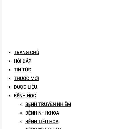
TRANG CHỦ
HỎI ĐÁP
TIN TỨC
THUỐC MỚI
DƯỢC LIỆU
BỆNH HỌC
BỆNH TRUYỀN NHIỄM
BỆNH NHI KHOA
BỆNH TIÊU HÓA