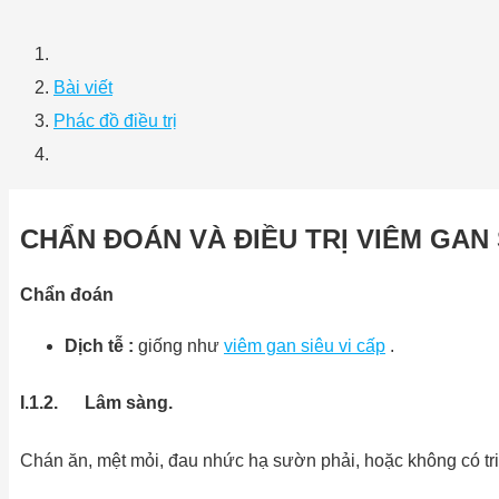
Bài viết
Phác đồ điều trị
CHẨN
ĐOÁN
VÀ
ĐIỀU
TRỊ VIÊM GAN 
Chẩn đoán
Dịch
tễ
:
giống như
viêm gan siêu vi cấp
.
I.1.2. Lâm sàng.
Chán ăn, mệt mỏi, đau nhức hạ sườn phải, hoặc không có tr