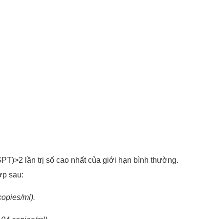
GPT)>2 lần trị số cao nhất của giới hạn bình thường.
ợp sau:
copies/ml).