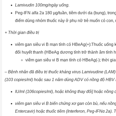
Lamivudin 100mg/ngày uống.
Peg-IFN alfa 2a 180 µg/tuần, tiêm dưới da (bụng), tron
điểm dùng nhóm thuốc này ở phụ nữ trẻ muốn có con,
+ Thời gian điều trị
viêm gan siêu vi B mạn tính có HBeAg(+):Thuốc uống k
đổi huyết thanh (HBeAg dương tính trở thành âm tính h
viêm gan siêu vi B mạn tính có HBeAg(-); thời gian
– Bệnh nhân đã điều trị thuốc kháng virus Lamivudine (LA
(10
3
copies/ml) hoặc sau 1 năm dùng ADV có nồng độ HBV
IU/ml (10
6
copies/ml),
hoặc không thay đổi] hoặc nồng
viêm gan siêu vi B biến chứng xơ gan còn bù, nếu nồng
Entercavir) hoặc thuốc tiêm (Interferon, Peg-IFNα 2a). 