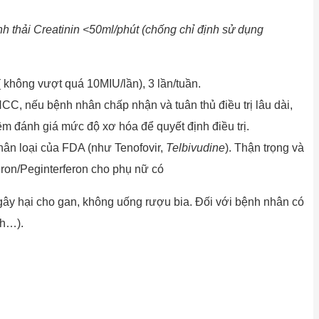
h thải Creatinin <50ml/phút (chống chỉ định sử dụng
không vượt quá 10MIU/lần), 3 lần/tuần.
C, nếu bệnh nhân chấp nhận và tuân thủ điều trị lâu dài,
ệm đánh giá mức độ xơ hóa để quyết định điều trị.
hân loại của FDA (như Tenofovir,
Telbivudine
). Thận trọng và
eron/Peginterferon cho phụ nữ có
 gây hại cho gan, không uống rượu bia. Đối với bệnh nhân có
nh…).