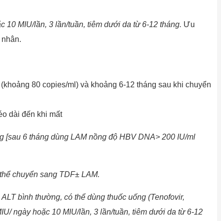
c 10 MIU/lần, 3 lần/tuần, tiêm dưới da từ 6-12 tháng.
Ưu
 nhân.
 (khoảng 80 copies/ml) và khoảng 6-12 tháng sau khi chuyển
kéo dài đến khi mất
ứng [sau 6 tháng dùng LAM nồng độ HBV DNA> 200 IU/ml
có thể chuyển sang TDF± LAM.
 ALT bình thường, có thể dùng thuốc uống (Tenofovir,
MIU/ ngày hoặc 10 MIU/lần, 3 lần/tuần, tiêm dưới da từ 6-12