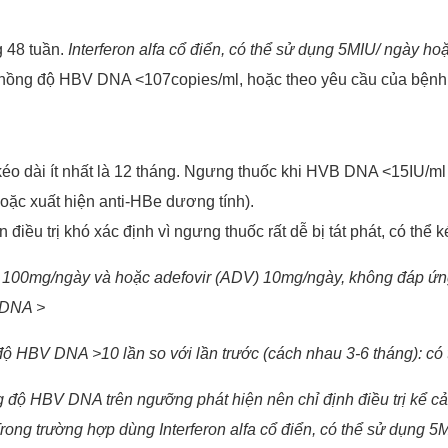
g 48 tuần.
Interferon alfa cổ điển, có thể sử dụng 5MIU/ ngày hoặ
 nồng độ HBV DNA <107copies/ml, hoặc theo yêu cầu của bệnh
éo dài ít nhất là 12 tháng. Ngưng thuốc khi HVB DNA <15IU/ml
oặc xuất hiện anti-HBe dương tính).
 điều trị khó xác định vì ngưng thuốc rất dễ bị tát phát, có thể 
M) 100mg/ngày và hoặc adefovir (ADV) 10mg/ngày, không đáp 
 DNA >
 độ HBV DNA >10 lần
so với lần trước (cách nhau 3-6 tháng): 
 độ HBV DNA trên ngưỡng phát hiện nên chỉ định điều trị kể cả
Trong trường hợp dùng Interferon alfa cổ điển, có thể sử dụng 5