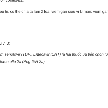
10
4
copies/ml).
ều trị, có thể chia ta làm 2 loại viêm gan siêu vi B mạn: viêm 
 vi B:
 Tenofovir (TDF), Entecavir (ENT) là hai thuốc ưu tiên chọn lựa
eron alfa 2a (Peg-IEN 2a).