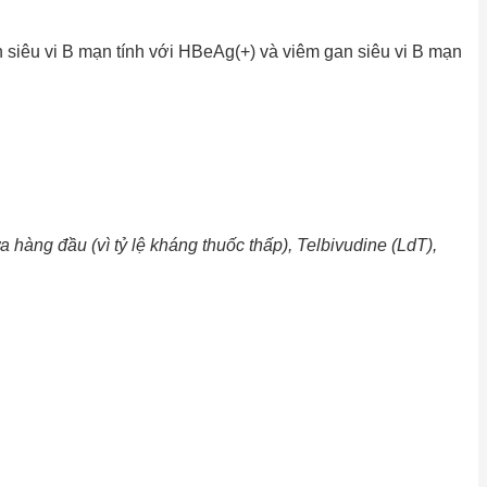
gan siêu vi B mạn tính với HBeAg(+) và viêm gan siêu vi B mạn
 hàng đầu (vì tỷ lệ kháng thuốc thấp), Telbivudine (LdT),