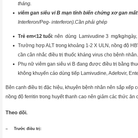
tháng.
viêm gan siêu vi B mạn tính biến chứng xơ gan mất
Interferon/Peg- interferon).Cần phải ghép
Trẻ em<12 tuổi
: nên dùng Lamivudine 3 mg/kg/ngày, 
Trường hợp ALT trong khoảng 1-2 X ULN, nồng độ HBV D
cần cân nhắc điều trị thuốc kháng virus cho bệnh nhân.
Phụ nữ viêm gan siêu vi B đang được điều trị bằng thu
không khuyến cáo dùng tiếp Lamivudine, Adefovir, Ent
Bên cạnh điều trị đặc hiệu, khuyên bệnh nhân nên sắp xếp c
nồng độ ferritin trong huyết thanh cao nên giảm các thức ăn c
Theo dõi.
– Trước điều trị: