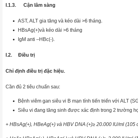
I.1.3. Cận lâm sàng
AST, ALT gia tăng và kéo dài >6 tháng.
HBsAg(+)và kéo dài >6 tháng
IgM anti –HBc(-).
I.2. Điều trị
Chỉ
định
điều
trị đặc hiệu.
Cần đủ 2 tiêu chuẩn sau:
Bệnh viêm gan siêu vi B mạn tính tiến triển với ALT (S
Siêu vi đang tăng sinh được xác định trong 2 trường h
+ HBsAg(+), HBeAg(+) và HBV DNA (+)≥ 20.000 IU/ml (10
5