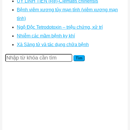
UY LINH TIÊN (Rễ)-Clematis chinensis
Bệnh viêm xương tủy mạn tính (viêm xương mạn
tính)
Ngộ Độc Tetrodotoxin – triệu chứng, xử trí
Nhiễm các mầm bệnh kỵ khí
Xà Sàng tử và tác dụng chữa bệnh