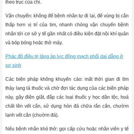
theo trục của chi.
Vận chuyển: không để bệnh nhân tự đi lại, để vùng bị cắn
thấp hơn vị trí của tim, nhanh chóng vận chuyển bệnh
nhân tới cơ sở y tế gần nhất có điều kiện đặt nội khí quản
và bóp bóng hoặc thở máy.
Phác đồ điều trị tăng áp lực động mạch phổi dai dẳng ở
sơ sinh
Các biện pháp không khuyến cáo: mất thời gian đi tìm
thày lang lá thuốc và chờ đợi tác dụng của các biện pháp
này, gây điện giật, đắp các loại thuốc y học dân tộc, hoá
chất lên vết cắn, sử dụng hòn đá chữa rắn cắn, chườm
lạnh vết cắn (chườm đá).
Nếu bệnh nhân khó thở: gọi cấp cứu hoặc nhân viên y tế