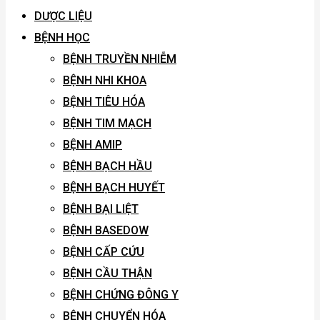
DƯỢC LIỆU
BỆNH HỌC
BỆNH TRUYỀN NHIỄM
BỆNH NHI KHOA
BỆNH TIÊU HÓA
BỆNH TIM MẠCH
BỆNH AMIP
BỆNH BẠCH HẦU
BỆNH BẠCH HUYẾT
BỆNH BẠI LIỆT
BỆNH BASEDOW
BỆNH CẤP CỨU
BỆNH CẦU THẬN
BỆNH CHỨNG ĐÔNG Y
BỆNH CHUYỂN HÓA