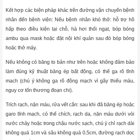
Kết hợp các biện pháp khác trên đường vận chuyển bệnh
nhân đến bệnh viện: Nếu bệnh nhân khó thở: hỗ trợ hô
hấp theo điều kiện tại chỗ, hà hơi thổi ngạt, bóp bóng
ambu qua mask hoặc đặt nội khí quản sau đó bóp bóng
hoặc thở máy.
Nếu không có băng to bản như trên hoặc không đảm bảo
làm đúng kỹ thuật băng ép bất động, có thể ga rô tĩnh
mạch (chú ý không ga rô động mạch vì gây thiếu máu,
nguy cơ tổn thương đoạn chi).
Trích rạch, nặn máu, rửa vết cắn: sau khi đã băng ép hoặc
garo tĩnh mạch, có thể chích, rạch da, nặn máu dưới vòi
nước chảy hoặc trong chậu nước sạch, chú ý chỉ rạch dài
không quá 1cm và sâu không quá 0,5cm, đường rạch dọc