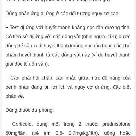
Dùng phản ứng dị ứng ở các đối tượng nguy cơ cao:
+ Test dị ứng với huyết thanh kháng nọc rắn dương tính.
Có tiền sử dị ứng với các động vật (như ngựa, cừu) được
dùng để sản xuất huyết thanh kháng nọc rắn hoặc các chế
phẩm huyết thanh từ các động vật này (ví dụ huyết thanh
giải độc tố uốn ván).
+ Cần phải hội chẩn, cân nhắc giữa mức độ nặng của
bệnh nhân đang bị, lợi ích và nguy cơ dị ứng, đặc biệt
phản vệ.
Dùng thuốc dự phòng:
+ Corticoid, dùng một trong 2 thuốc: prednisolone
50mg/lần, (trẻ em 0,5- 0,7mg/kg/lần), uống hoặc