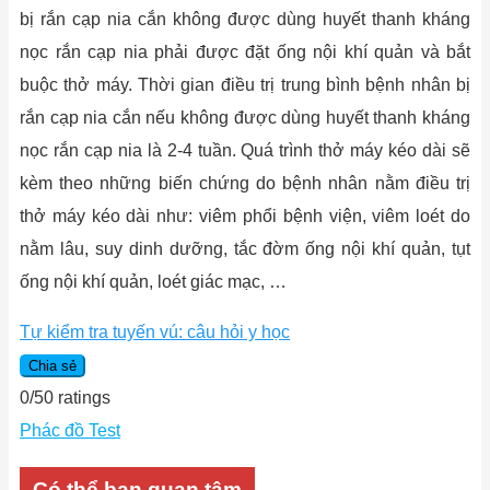
bị rắn cạp nia cắn không được dùng huyết thanh kháng
nọc rắn cạp nia phải được đặt ống nội khí quản và bắt
buộc thở máy. Thời gian điều trị trung bình bệnh nhân bị
rắn cạp nia cắn nếu không được dùng huyết thanh kháng
nọc rắn cạp nia là 2-4 tuần. Quá trình thở máy kéo dài sẽ
kèm theo những biến chứng do bệnh nhân nằm điều trị
thở máy kéo dài như: viêm phổi bệnh viện, viêm loét do
nằm lâu, suy dinh dưỡng, tắc đờm ống nội khí quản, tụt
ống nội khí quản, loét giác mạc, …
Tự kiểm tra tuyến vú: câu hỏi y học
Chia sẻ
0
/
5
0
ratings
Phác đồ Test
Có thể bạn quan tâm