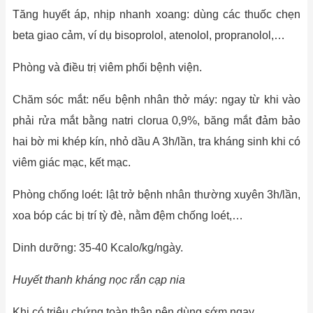
Tăng huyết áp, nhịp nhanh xoang: dùng các thuốc chẹn
beta giao cảm, ví dụ bisoprolol, atenolol, propranolol,…
Phòng và điều trị viêm phổi bệnh viện.
Chăm sóc mắt: nếu bệnh nhân thở máy: ngay từ khi vào
phải rửa mắt bằng natri clorua 0,9%, băng mắt đảm bảo
hai bờ mi khép kín, nhỏ dầu A 3h/lần, tra kháng sinh khi có
viêm giác mạc, kết mạc.
Phòng chống loét: lật trở bệnh nhân thường xuyên 3h/lần,
xoa bóp các bị trí tỳ đè, nằm đệm chống loét,…
Dinh dưỡng: 35-40 Kcalo/kg/ngày.
Huyết thanh kháng nọc rắn cạp nia
Khi có triệu chứng toàn thân nên dùng sớm ngay.