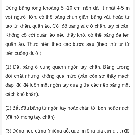
Dùng băng rộng khoảng 5 -10 cm, nên dài ít nhất 4-5 m
với người lớn, có thể băng chun giãn, băng vải, hoặc tự
tạo từ khăn, quần áo. Cởi đồ trang sức ở chân, tay bị cắn.
Không cố cởi quần áo nếu thấy khó, có thể băng đè lên
quần áo. Thực hiện theo các bước sau (theo thứ tự từ
trên xuống dưới).
(1) Đặt băng ở vùng quanh ngón tay, chân. Băng tương
đối chặt nhưng không quá mức (vẫn còn sờ thấy mạch
đập, đủ để luồn một ngón tay qua giữa các nếp băng một
cách khó khăn).
(2) Bắt đầu băng từ ngón tay hoặc chân tới bẹn hoặc nách
(để hở móng tay, chân).
(3) Dùng nẹp cứng (miếng gỗ, que, miếng bìa cứng,…) để