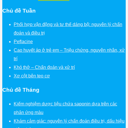
Chủ đề Tuần
Phối hợp vận động và tư thế dáng bộ: nguyên lý chẩn
đoán và điều trị
Peflacine
Cao huyết áp ở trẻ em – Triệu chứng, nguyên nhân, xử
trí
Khó thở – Chẩn đoán và xử trí
Xơ cột bên teo cơ
Chủ đề Tháng
Kiểm nghiệm dược liệu chứa saponin dựa trên các
phản ứng màu
Khám cảm giác: nguyên lý chẩn đoán điều trị, dấu hiệu