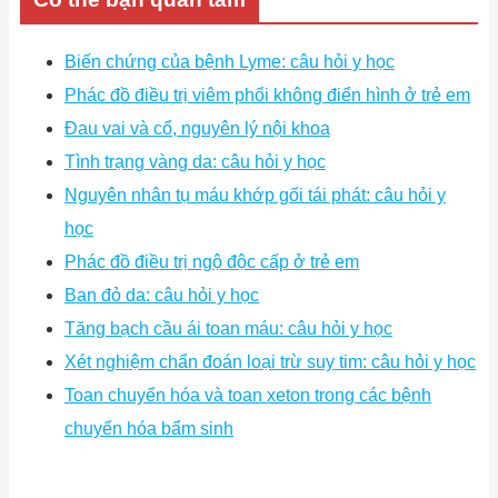
Biến chứng của bệnh Lyme: câu hỏi y học
Phác đồ điều trị viêm phổi không điển hình ở trẻ em
Đau vai và cổ, nguyên lý nội khoa
Tình trạng vàng da: câu hỏi y học
Nguyên nhân tụ máu khớp gối tái phát: câu hỏi y
học
Phác đồ điều trị ngộ độc cấp ở trẻ em
Ban đỏ da: câu hỏi y học
Tăng bạch cầu ái toan máu: câu hỏi y học
Xét nghiệm chẩn đoán loại trừ suy tim: câu hỏi y học
Toan chuyển hóa và toan xeton trong các bệnh
chuyển hóa bẩm sinh