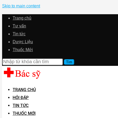
Skip to main content
Trang chủ
Tư vấn
Tin tức
Dược Liệu
Thuốc Mới
TRANG CHỦ
HỎI ĐÁP
TIN TỨC
THUỐC MỚI