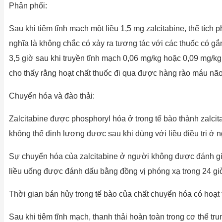
Phân phối:
Sau khi tiêm tĩnh mạch một liều 1,5 mg zalcitabine, thể tích 
nghĩa là không chắc có xảy ra tương tác với các thuốc có gắ
3,5 giờ sau khi truyền tĩnh mạch 0,06 mg/kg hoặc 0,09 mg/k
cho thấy rằng hoạt chất thuốc đi qua được hàng rào máu não
Chuyển hóa và đào thải:
Zalcitabine được phosphoryl hóa ở trong tế bào thành zalcit
không thể định lượng được sau khi dùng với liều điều trị ở 
Sự chuyển hóa của zalcitabine ở người không được đánh giá
liều uống được đánh dấu bằng đồng vị phóng xạ trong 24 giờ
Thời gian bán hủy trong tế bào của chất chuyển hóa có hoạt 
Sau khi tiêm tĩnh mạch, thanh thải hoàn toàn trong cơ thể 