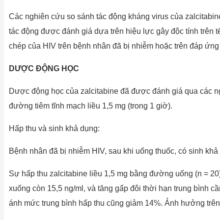
Các nghiên cứu so sánh tác động kháng virus của zalcitabine 
tác động được đánh giá dựa trên hiệu lực gây độc tính trên tế
chép của HIV trên bệnh nhân đã bị nhiễm hoặc trên đáp ứng l
DƯỢC ĐỘNG HỌC
Dược động học của zalcitabine đã được đánh giá qua các ng
đường tiêm tĩnh mạch liều 1,5 mg (trong 1 giờ).
Hấp thu và sinh khả dụng:
Bệnh nhân đã bị nhiễm HIV, sau khi uống thuốc, có sinh khả 
Sự hấp thu zalcitabine liều 1,5 mg bằng đường uống (n = 20)
xuống còn 15,5 ng/ml, và tăng gấp đôi thời hạn trung bình cần
ánh mức trung bình hấp thu cũng giảm 14%. Ảnh hưởng trên