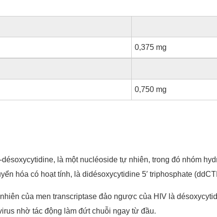
0,375 mg
0,750 mg
′-désoxycytidine, là một nucléoside tự nhiên, trong đó nhóm hyd
uyển hóa có hoạt tính, là didésoxycytidine 5′ triphosphate (dd
 nhiên của men transcriptase đảo ngược của HIV là désoxycytid
virus nhờ tác động làm đứt chuỗi ngay từ đầu.