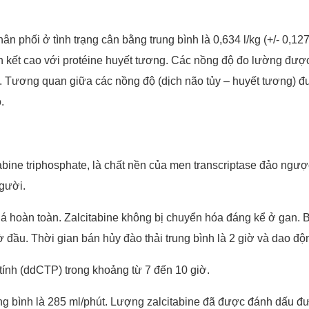
phân phối ở tình trạng cân bằng trung bình là 0,634 l/kg (+/- 0,
n kết cao với protéine huyết tương. Các nồng độ đo lường được
g. Tương quan giữa các nồng độ (dịch não tủy – huyết tương) đ
.
abine triphosphate, là chất nền của men transcriptase đảo ngượ
người.
 hoàn toàn. Zalcitabine không bị chuyển hóa đáng kể ở gan. B
 đầu. Thời gian bán hủy đào thải trung bình là 2 giờ và dao độ
tính (ddCTP) trong khoảng từ 7 đến 10 giờ.
trung bình là 285 ml/phút. Lượng zalcitabine đã được đánh dấu 