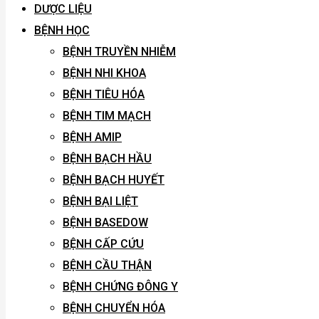
DƯỢC LIỆU
BỆNH HỌC
BỆNH TRUYỀN NHIỄM
BỆNH NHI KHOA
BỆNH TIÊU HÓA
BỆNH TIM MẠCH
BỆNH AMIP
BỆNH BẠCH HẦU
BỆNH BẠCH HUYẾT
BỆNH BẠI LIỆT
BỆNH BASEDOW
BỆNH CẤP CỨU
BỆNH CẦU THẬN
BỆNH CHỨNG ĐÔNG Y
BỆNH CHUYỂN HÓA