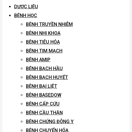
DƯỢC LIỆU
BỆNH HỌC
BỆNH TRUYỀN NHIỄM
BỆNH NHI KHOA
BỆNH TIÊU HÓA
BỆNH TIM MẠCH
BỆNH AMIP
BỆNH BẠCH HẦU
BỆNH BẠCH HUYẾT
BỆNH BẠI LIỆT
BỆNH BASEDOW
BỆNH CẤP CỨU
BỆNH CẦU THẬN
BỆNH CHỨNG ĐÔNG Y
BỆNH CHUYỂN HÓA