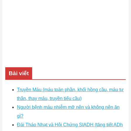
Bài viết
Truyền Máu (máu toàn phần, khối hồng cầu, máu tự
thân, thay máu, truyền tiểu cầu)
Người bệnh máu nhiễm mỡ nên và không nên ăn
gì?
Đái Tháo Nhạt và Hội Chứng SIADH (tăng tiết ADh